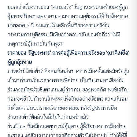
บอกเล่าเรื่องราวของ “ความจริง” ในฐานะครอบครัวของผู้ถูก
อุ้มหายกับความพยายามตามหาความยุติธรรมให้กับน้องชาย
มาตลอด 5 ปี จนแทบไม่เหลือพื้นที่ของความจริงใน
กระบวนการยุติธรรม มีเพียงคำตอบกลับของรัฐที่ว่า ‘ไม่มี
เหตุการณ์อุ้มหายในกัมพูชา’
ราคาของ ‘รัฐประหาร’ การต่อสู้เพื่อความจริงของ ‘ญาติเหยื่อ’
ผู้ถูกอุ้มหาย
ภาพจำที่มีต่อต้าร์ คือคนที่สนใจทางการเมืองตั้งแต่สมัยวัยรุ่น
เข้ามาทำงานในแวดวงพรรคเพื่อไทย เป็นทีมงานหาเสียงใน
ช่วงลงสมัครช่วงชิงตำแหน่งผู้ว่ากทม. ของพงศภัศ พงษ์เจริญ
ก่อนจะเข้าไปทำงานในพรรคเพื่อไทยอย่างเต็มตัว และแน่นอน
ว่าตั้งแต่ก่อนประกาศเรียกของ คสช. หลังรัฐประหารยึด
อำนาจ ต้าร์ตัดสินใจลี้ภัยไปก่อนหน้าแล้ว
ช่วงปี 63 ที่เหมือนเหตุการณ์อุ้มหายผู้ลี้ภัยทางการเมืองไทย
จะซาลง แต่สัญญาณการถูกติดตามตัวยังไม่หายไป ทำให้ผู้ลี้