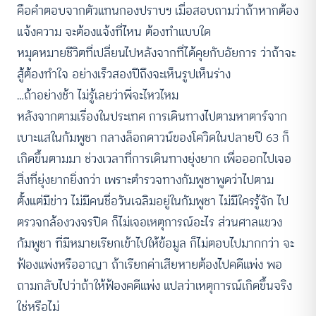
คือคำตอบจากตัวแทนกองปราบฯ เมื่อสอบถามว่าถ้าหากต้อง
แจ้งความ จะต้องแจ้งที่ไหน ต้องทำแบบใด
หมุดหมายชีวิตที่เปลี่ยนไปหลังจากที่ได้คุยกับอัยการ ว่าถ้าจะ
สู้ต้องทำใจ อย่างเร็วสองปีถึงจะเห็นรูปเห็นร่าง
…ถ้าอย่างช้า ไม่รู้เลยว่าพี่จะไหวไหม
หลังจากตามเรื่องในประเทศ การเดินทางไปตามหาตาร์จาก
เบาะแสในกัมพูชา กลางล็อกดาวน์ของโควิดในปลายปี 63 ก็
เกิดขึ้นตามมา ช่วงเวลาที่การเดินทางยุ่งยาก เพื่อออกไปเจอ
สิ่งที่ยุ่งยากยิ่งกว่า เพราะตำรวจทางกัมพูชาพูดว่าไปตาม
ตั้งแต่มีข่าว ไม่มีคนชื่อวันเฉลิมอยู่ในกัมพูชา ไม่มีใครรู้จัก ไป
ตรวจกล้องวงจรปิด ก็ไม่เจอเหตุการณ์อะไร ส่วนศาลแขวง
กัมพูชา ที่มีหมายเรียกเข้าไปให้ข้อมูล ก็ไม่ตอบไปมากกว่า จะ
ฟ้องแพ่งหรืออาญา ถ้าเรียกค่าเสียหายต้องไปคดีแพ่ง พอ
ถามกลับไปว่าถ้าให้ฟ้องคดีแพ่ง แปลว่าเหตุการณ์เกิดขึ้นจริง
ใช่หรือไม่