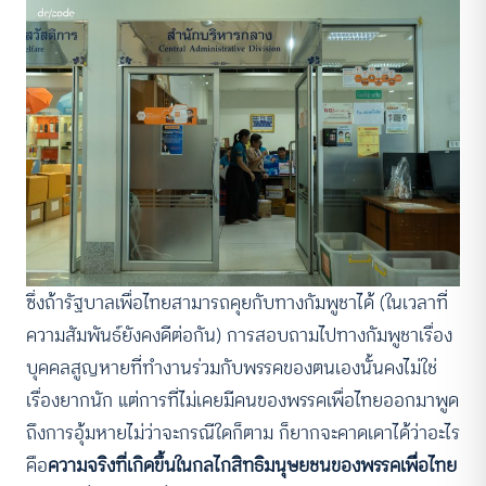
ซึ่งถ้ารัฐบาลเพื่อไทยสามารถคุยกับทางกัมพูชาได้ (ในเวลาที่
ความสัมพันธ์ยังคงดีต่อกัน) การสอบถามไปทางกัมพูชาเรื่อง
บุคคลสูญหายที่ทำงานร่วมกับพรรคของตนเองนั้นคงไม่ใช่
เรื่องยากนัก แต่การที่ไม่เคยมีคนของพรรคเพื่อไทยออกมาพูด
ถึงการอุ้มหายไม่ว่าจะกรณีใดก็ตาม ก็ยากจะคาดเดาได้ว่าอะไร
คือ
ความจริงที่เกิดขึ้นในกลไกสิทธิมนุษยชนของพรรคเพื่อไทย