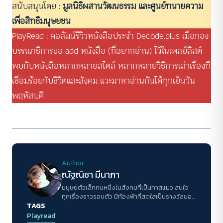
สนับสนุนโดย :
มูลนิธิผสานวัฒนธรรม และศูนย์ทนายความ
เพื่อสิทธิมนุษยชน
PlayRead : คอลัมน์รีวิวหนังสือประจำ Decode.plus เมื่อกอง
บรรณาธิการขอ add หนังสือ (ที่อยากอ่าน) ไว้ในเพลย์ลิสต์
พบกับหนังสือหลากหลายสไตล์ หลากหลายวิธีการเล่าเรื่องที่
เชื่อมร้อยกับชีวิตและสังคม แวะมาหาอ่านกันได้ทุกเย็นวัน
พฤหัสบดี
Author
ณัฐณิชา มีนาภา
มนุษย์ตัวเล็กคนหนึ่งในสังคมที่เป็นทาสแมว สนใจ
ทุกเรื่องราวรอบตัว มีท้องฟ้าที่สดใสเป็นรางวัลของ
TAGS
การใช้ชีวิตในแต่ละวัน
Playread