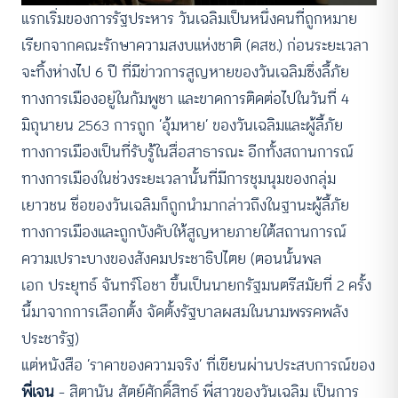
แรกเริ่มของการรัฐประหาร วันเฉลิมเป็นหนึ่งคนที่ถูกหมาย
เรียกจากคณะรักษาความสงบแห่งชาติ (คสช.) ก่อนระยะเวลา
จะทิ้งห่างไป 6 ปี ที่มีข่าวการสูญหายของวันเฉลิมซึ่งลี้ภัย
ทางการเมืองอยู่ในกัมพูชา และขาดการติดต่อไปในวันที่ 4
มิถุนายน 2563 การถูก ‘อุ้มหาย’ ของวันเฉลิมและผู้ลี้ภัย
ทางการเมืองเป็นที่รับรู้ในสื่อสาธารณะ อีกทั้งสถานการณ์
ทางการเมืองในช่วงระยะเวลานั้นที่มีการชุมนุมของกลุ่ม
เยาวชน ชื่อของวันเฉลิมก็ถูกนำมากล่าวถึงในฐานะผู้ลี้ภัย
ทางการเมืองและถูกบังคับให้สูญหายภายใต้สถานการณ์
ความเปราะบางของสังคมประชาธิปไตย (ตอนนั้นพล
เอก ประยุทธ์ จันทร์โอชา ขึ้นเป็นนายกรัฐมนตรีสมัยที่ 2 ครั้ง
นี้มาจากการเลือกตั้ง จัดตั้งรัฐบาลผสมในนามพรรคพลัง
ประชารัฐ)
แต่หนังสือ ‘ราคาของความจริง’ ที่เขียนผ่านประสบการณ์ของ
พี่เจน
– สิตานัน สัตย์ศักดิ์สิทธ์ พี่สาวของวันเฉลิม เป็นการ