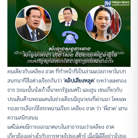
คลิปเสียงที่การสนทนาระหว่างผู้นำไทย – กัมพูชาและเคลียง ฮวด ที่ถูกเผย
แพร่โดยสำนักข่าว Fresh News ของกัมพูชา
คนเดียวกับเคลียง ฮวด ที่ทำหน้าที่เป็นล่ามแปลภาษาในบท
สนทนาที่สื่อต่างเรียกกันว่า
‘คลิปเสียงหลุด’
ระหว่างแพทอง
ธาร (ขณะนั้นนั่งเก้าอี้นายกรัฐมนตรี) และฮุน เซนเกี่ยวกับ
ประเด็นด้านพรมแดนในช่วงเดือนมิถุนายนที่ผ่านมา โดยแพ
ทองธารเลือกใช้สรรพนามเรียก เคลียง ฮวด ว่า ‘พี่ฮวด’ แทน
ความสนิทสนม
แต่ไม่เคยมีการออกมาตอบในสาธารณะว่าเคลียง ฮวด
เกี่ยวข้องอย่างไรกับการหายไปของต้าร์ เมื่อมีผู้สื่อข่าวไปขอ