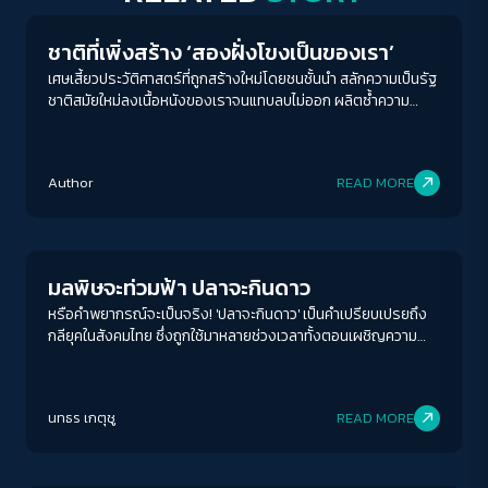
ปรับสีสำหรับตาบอดสี
ชาติที่เพิ่งสร้าง ‘สองฝั่งโขงเป็นของเรา’
เศษเสี้ยวประวัติศาสตร์ที่ถูกสร้างใหม่โดยชนชั้นนำ สลักความเป็นรัฐ
ปิด
Protan
Deutan
Tritan
ชาติสมัยใหม่ลงเนื้อหนังของเราจนแทบลบไม่ออก ผลิตซ้ำความ
โกรธเกรี้ยวและวาทกรรมเสียดินแดน จนคำถามอีกประการที่สำคัญ
ว่า ‘ดินแดนที่เสียเป็นของเราจริงหรือ?’ ลางเลือนจนแทบไม่สลัก
คอนทราสต์สูง
สำคัญ
Author
READ MORE
โหมดขาวดำ
Environment
ฟอนต์อ่านง่าย
มลพิษจะท่วมฟ้า ปลาจะกินดาว
เน้นลิงก์
หรือคำพยากรณ์จะเป็นจริง! 'ปลาจะกินดาว' เป็นคำเปรียบเปรยถึง
กลียุคในสังคมไทย ซึ่งถูกใช้มาหลายช่วงเวลาทั้งตอนเผชิญความ
รุนแรงทางการเมือง การทุจริตฉาวโฉ่ กระทั่งตอนนี้ที่เรากำลัง
เน้นกรอบ Focus
เผชิญกับหายนะทางสิ่งแวดล้อม
ซ่อนรูปภาพ
นทธร เกตุชู
READ MORE
Play Read
ลดการเคลื่อนไหว