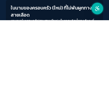
ในนามของครอบครัว (ใหม่) ที่ไม่พันผูกทาง
สายเลือด
งานดูแลในครอบครัว(ตามสายเลือด) เป็นการผลิตซ้ำทางสังคมที่
ทำให้ทุนกับรัฐอยู่นอกเหนือสมการความรับผิดชอบ 'บ้านนี้ไม่มีรัก'
ชวนผู้อ่านจิตนาการถึงเช้าวันใหม่หลังการปฏิวัติ เมื่อวันนั้นมาถึงเรา
อาจได้เห็นการดูแลโดยสังคมและปลดพันธนาการของเหล่าสตรีที่
วิภาพร วัฒนวิทย์
READ MORE
เป็นผู้แบกรับภาระงานดูแลในบ้านมาหลายศตวรรษ
สำนักเครือข่ายสื่อสาธารณะ
องค์การกระจายเสียงและแพร่ภาพสาธารณะแห่งประเทศไทย (THAI
PBS)
PRIVACY POLICY
/
TERM OF USE
รู้จัก DE/CODE
DE/CODE คือใคร