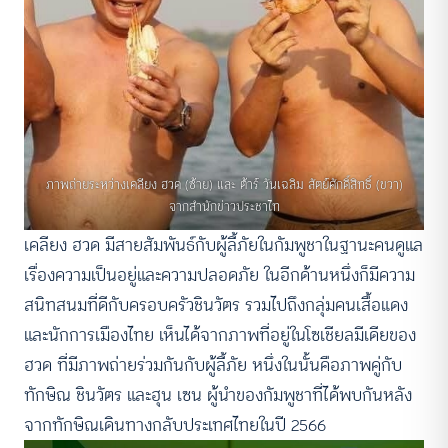
ภาพถ่ายระหว่างเคลียง ฮวด (ซ้าย) และ ต้าร์ วันเฉลิม สัตย์ศักดิ์สิทธิ์ (ขวา)
จากสำนักข่าวประชาไท
เคลียง ฮวด มีสายสัมพันธ์กับผู้ลี้ภัยในกัมพูชาในฐานะคนดูแล
เรื่องความเป็นอยู่และความปลอดภัย ในอีกด้านหนึ่งก็มีความ
สนิทสนมที่ดีกับครอบครัวชินวัตร รวมไปถึงกลุ่มคนเสื้อแดง
และนักการเมืองไทย เห็นได้จากภาพที่อยู่ในโซเชียลมีเดียของ
ฮวด ที่มีภาพถ่ายร่วมกันกับผู้ลี้ภัย หนึ่งในนั้นคือภาพคู่กับ
ทักษิณ ชินวัตร และฮุน เซน ผู้นำของกัมพูชาที่ได้พบกันหลัง
จากทักษิณเดินทางกลับประเทศไทยในปี 2566