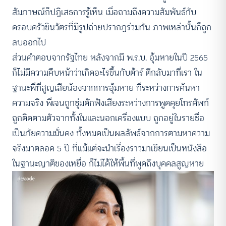
สัมภาษณ์ก็ปฏิเสธการรู้เห็น เมื่อถามถึงความสัมพันธ์กับ
ครอบครัวชินวัตรที่มีรูปถ่ายปรากฏร่วมกัน ภาพเหล่านั้นก็ถูก
ลบออกไป
ส่วนคำตอบจากรัฐไทย หลังจากมี พ.ร.บ. อุ้มหายในปี 2565
ก็ไม่มีความคืบหน้าว่าเกิดอะไรขึ้นกับต้าร์ ตีกลับมาที่เรา ใน
ฐานะพี่ที่สูญเสียน้องจากการอุ้มหาย ที่ระหว่างการค้นหา
ความจริง พี่เจนถูกซุ่มดักฟังเสียงระหว่างการพูดคุยโทรศัพท์
ถูกติดตามตัวจากทั้งในและนอกเครื่องแบบ ถูกอยู่ในรายชื่อ
เป็นภัยความมั่นคง ทั้งหมดเป็นผลลัพธ์จากการตามหาความ
จริงมาตลอด 5 ปี ที่แม้แต่จะนำเรื่องราวมาเขียนเป็นหนังสือ
ในฐานะญาติของเหยื่อ ก็ไม่ได้ให้พื้นที่พูดถึงบุคคลสูญหาย