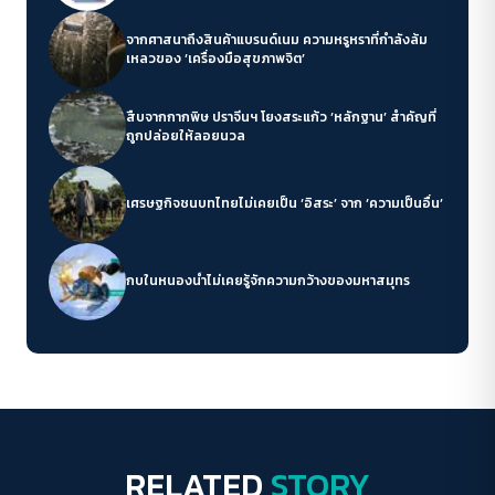
จากศาสนาถึงสินค้าแบรนด์เนม ความหรูหราที่กำลังล้ม
เหลวของ ‘เครื่องมือสุขภาพจิต’
สืบจากกากพิษ ปราจีนฯ โยงสระแก้ว ‘หลักฐาน’ สำคัญที่
ถูกปล่อยให้ลอยนวล
เศรษฐกิจชนบทไทยไม่เคยเป็น ‘อิสระ’ จาก ‘ความเป็นอื่น’
กบในหนองน้ำไม่เคยรู้จักความกว้างของมหาสมุทร
ACCESS
IBILITY
ขนาดตัวอักษร
A-
A
A+
A++
ระยะห่างข้อความ
RELATED
STORY
Play Read
ปกติ
มาก
มากที่สุด