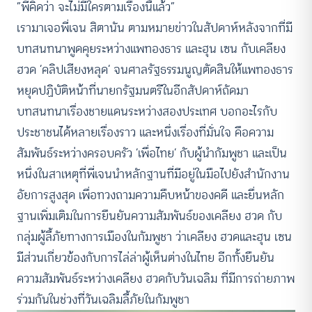
“พี่คิดว่า จะไม่มีใครตามเรื่องนี้แล้ว”
เรามาเจอพี่เจน สิตานัน ตามหมายข่าวในสัปดาห์หลังจากที่มี
บทสนทนาพูดคุยระหว่างแพทองธาร และฮุน เซน กับเคลียง
ฮวด ‘คลิปเสียงหลุด’ จนศาลรัฐธรรมนูญตัดสินให้แพทองธาร
หยุดปฏิบัติหน้าที่นายกรัฐมนตรีในอีกสัปดาห์ถัดมา
บทสนทนาเรื่องชายแดนระหว่างสองประเทศ บอกอะไรกับ
ประชาชนได้หลายเรื่องราว และหนึ่งเรื่องที่มั่นใจ คือความ
สัมพันธ์ระหว่างครอบครัว ‘เพื่อไทย’ กับผู้นำกัมพูชา และเป็น
หนึ่งในสาเหตุที่พี่เจนนำหลักฐานที่มีอยู่ในมือไปยังสำนักงาน
อัยการสูงสุด เพื่อทวงถามความคืบหน้าของคดี และยื่นหลัก
ฐานเพิ่มเติมในการยืนยันความสัมพันธ์ของเคลียง ฮวด กับ
กลุ่มผู้ลี้ภัยทางการเมืองในกัมพูชา ว่าเคลียง ฮวดและฮุน เซน
มีส่วนเกี่ยวข้องกับการไล่ล่าผู้เห็นต่างในไทย อีกทั้งยืนยัน
ความสัมพันธ์ระหว่างเคลียง ฮวดกับวันเฉลิม ที่มีการถ่ายภาพ
ร่วมกันในช่วงที่วันเฉลิมลี้ภัยในกัมพูชา