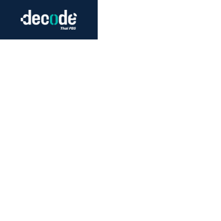
Futurism
Journalism
Crack 
Education
Peace
Sustainability
Workers/Economy
Human Rights