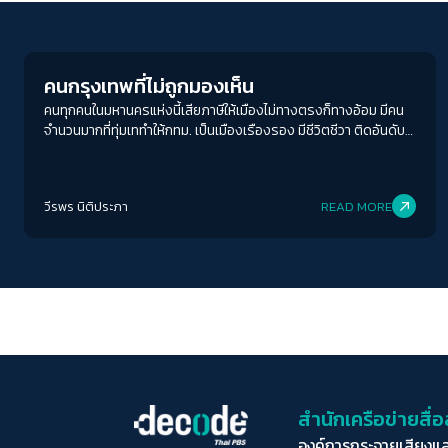
Columnist
คนกรุงเทพที่ไม่ถูกมองเห็น
คนทุกคนในมหานครแห่งนี้เสียภาษีให้เมืองไม่ทางตรงก็ทางอ้อม มีคน
จำนวนมากที่ทุ่มเททำให้กทม. เป็นเมืองเรืองรอง มีชีวิตชีวา ติดอันดับ
เมืองน่าอยู่ เป็นเมืองสุดสวย แต่กลับกลายเป็นผู้รองรับสารพัดปัญหา
ของเมืองเอาไว้เต็ม ๆ โดยไม่เคยถูกมองเห็น
วีรพร นิติประภา
READ MORE
สำนักเครือข่ายสื
องค์การกระจายเสียงแ