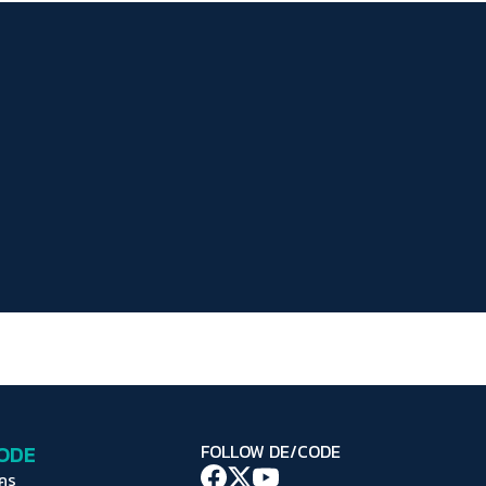
ระยะห่างข้อความ
ปกติ
มาก
มากที่สุด
ปรับสีสำหรับตาบอดสี
ปิด
Protan
Deutan
Tritan
คอนทราสต์สูง
โหมดขาวดำ
ฟอนต์อ่านง่าย
เน้นลิงก์
เน้นกรอบ Focus
CODE
FOLLOW DE/CODE
ซ่อนรูปภาพ
ใคร