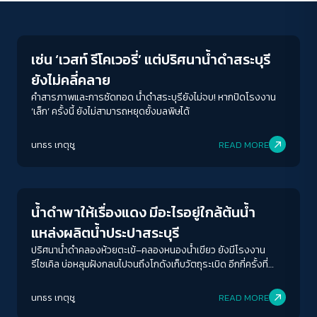
Environment
เซ่น ‘เวสท์ รีโคเวอรี่’ แต่ปริศนาน้ำดำสระบุรี
ยังไม่คลี่คลาย
คำสารภาพและการซัดทอด น้ำดำสระบุรียังไม่จบ! หากปิดโรงงาน
‘เล็ก’ ครั้งนี้ ยังไม่สามารถหยุดยั้งมลพิษได้
ACCESS
IBILITY
นทธร เกตุชู
READ MORE
Environment
ขนาดตัวอักษร
A-
A
A+
A++
น้ำดำพาให้เรื่องแดง มีอะไรอยู่ใกล้ต้นน้ำ
ระยะห่างข้อความ
แหล่งผลิตน้ำประปาสระบุรี
ปกติ
มาก
มากที่สุด
ปริศนาน้ำดำคลองห้วยตะเข้–คลองหนองน้ำเขียว ยังมีโรงงาน
รีไซเคิล บ่อหลุมฝังกลบไปจนถึงโกดังเก็บวัตถุระเบิด อีกกี่ครั้งที่
ประชาชนต้อง ‘รอ’ แต่ผู้ก่อมลพิษลอยนวล
ปรับสีสำหรับตาบอดสี
นทธร เกตุชู
READ MORE
ปิด
Protan
Deutan
Tritan