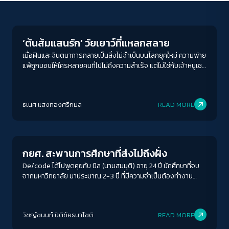
Play Read
‘ต้นส้มแสนรัก’ วัยเยาว์ที่แหลกสลาย
เมื่อฝันและจินตนาการกลายเป็นสิ่งไม่จำเป็นบนโลกยุคใหม่ ความพ่าย
แพ้ถูกมอบให้ใครหลายคนที่ไปไม่ถึงความสำเร็จ แต่ไม่ใช่กับเจ้าหนูเซ
เซ่ ที่นำทางชีวิตด้วยหัวใจและบาดแผลที่เขาไม่เคยลืม
ธเนศ แสงทองศรีกมล
READ MORE
Education
กยศ. สะพานการศึกษาที่ส่งไม่ถึงฝั่ง
De/code ได้ไปพูดคุยกับ บิล (นามสมมุติ) อายุ 24 ปี นักศึกษาที่จบ
จากมหาวิทยาลัย มาประมาณ 2-3 ปี ที่มีความจำเป็นต้องทำงาน
ควบคู่กับการเรียนไปด้วย และประสบการณ์การเก็บชั่วโมงจิตอาสา
ทำให้เธอต้องสูญเสียทั้งงาน เงิน และเวลา ไปกับการทำความดีที่ได้
ผลจริงหรือเปล่า นอกจากนี้ยังได้พูดคุยกับธนกาญจน์ รื่นไว
วิชญ์ช​นนท์​ ปิติ​ชัย​ธ​นา​โชติ​
READ MORE
นักศึกษาจากมหาวิทยาลัยเอกชนที่พึ่งกู้ และได้พบว่าสะพานสู่โอกาส
เหล่านี้อาจไม่ได้สร้างมาเพื่อทุกคน
Education