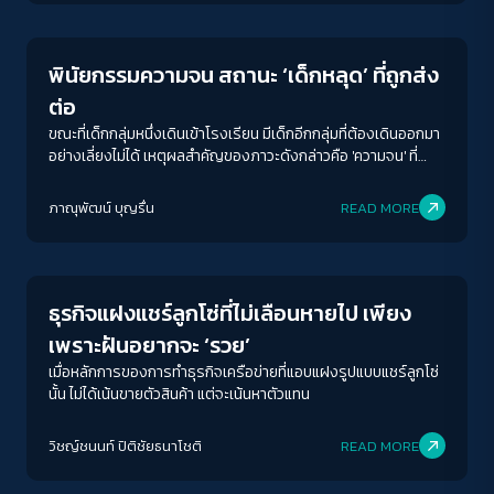
พินัยกรรมความจน สถานะ ‘เด็กหลุด’ ที่ถูกส่ง
ต่อ
ขณะที่เด็กกลุ่มหนึ่งเดินเข้าโรงเรียน มีเด็กอีกกลุ่มที่ต้องเดินออกมา
อย่างเลี่ยงไม่ได้ เหตุผลสำคัญของภาวะดังกล่าวคือ 'ความจน' ที่
สืบทอดต่อกันมารุ่นสู่รุ่น
ภาณุพัฒน์ บุญรื่น
READ MORE
Economy
ธุรกิจแฝงแชร์ลูกโซ่ที่ไม่เลือนหายไป เพียง
เพราะฝันอยากจะ ‘รวย’
เมื่อหลักการของการทำธุรกิจเครือข่ายที่แอบแฝงรูปแบบแชร์ลูกโซ่
นั้น ไม่ได้เน้นขายตัวสินค้า แต่จะเน้นหาตัวแทน
วิชญ์ช​นนท์​ ปิติ​ชัย​ธ​นา​โชติ​
READ MORE
Columnist