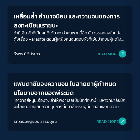
เหลื่อมล้ำ อำนาจนิยม และความจนของการ
ลงทะเบียนเราชนะ
ถ้ามีเงิน ฉันก็เป็นคนดีได้มากกว่าคนพวกนี้อีก คือวรรคทองในหนัง
ดังเรื่อง Parasite ตอนผู้หญิงคนจนตอบผัวที่เอ่ยปากชมผู้หญิง
ร่ำรวยเจ้าของบ้านว่าเป็น "คนดี"
ACCESS
IBILITY
วีรพร นิติประภา
READ MORE
Columnist
ขนาดตัวอักษร
A-
A
A+
A++
แฟนตาซีของความจน ในสายตาผู้กำหนด
ระยะห่างข้อความ
นโยบายจากยอดพีระมิด
ปกติ
มาก
มากที่สุด
“อาจารย์หนูมีเรื่องจะเล่าให้ฟัง” เธอเป็นนักศึกษาปี 1 มหาวิทยาลัยมัก
จะโฆษณาอยู่เสมอว่ามีทุนการศึกษาสำหรับผู้ที่ยากจนและมีความ
ต้องการจริงๆ และทุกคนสมควรที่จะได้เรียนก็จะได้ทุน เธอเป็นคน
ปรับสีสำหรับตาบอดสี
หนึ่งที่ทางบ้านได้รับผลกระทบจากวิกฤติเศรษฐกิจนี้
รศ.ดร.ษัษฐรัมย์ ธรรมบุษดี
READ MORE
ปิด
Protan
Deutan
Tritan