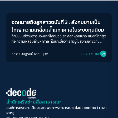
Columnist
ขนาดตัวอักษร
A-
A
A+
A++
จดหมายถึงลูกสาวฉบับที่ 3 : สังคมชายเป็น
ระยะห่างข้อความ
ใหญ่ ความเหลื่อมล้ำมหาศาลในระบบทุนนิยม
ปกติ
มาก
มากที่สุด
ถ้ามีมนุษย์ต่างดาวมองมาที่โลกของเรา สิ่งที่พวกเขาจะแปลกใจที่สุด
คือ ความเหลื่อมล้ำมหาศาล ที่ไม่น่าเชื่อว่าเราอยู่ในสังคมเดียวกัน
หายใจด้วยอากาศเดียวกัน ความเหลื่อมล้ำนี้อาศัยกลไกทางเศรษฐกิจ
ปรับสีสำหรับตาบอดสี
ระบบทุนนิยมปรับเปลี่ยนตัวเองให้สะสมความมั่งคั่ง โดยที่โยนความ
รศ.ดร.ษัษฐรัมย์ ธรรมบุษดี
READ MORE
ปิด
Protan
Deutan
Tritan
เสี่ยงทั้งหมดให้กับแรงงาน โดยอาศัยระบบการเมืองที่สุดท้าย
ประชาธิปไตย เหลือเพียงแค่รูปแบบ แต่นอกจากกลไกทางการเมือง
และเศรษฐกิจ กลไกทางวัฒนธรรมยังมีส่วนสำคัญในการทำให้คน
คอนทราสต์สูง
ยอมรับสภาพที่ไม่สามารถเปลี่ยนแปลงได้ และหนึ่งในค่านิยมนั้นคือ
ค่านิยมชายเป็นใหญ่ ที่ค้ำจุนความเหลื่อมล้ำของสังคมนี้
โหมดขาวดำ
ฟอนต์อ่านง่าย
สำนักเครือข่ายสื่อสาธารณะ
องค์การกระจายเสียงและแพร่ภาพสาธารณะแห่งประเทศไทย (THAI
เน้นลิงก์
PBS)