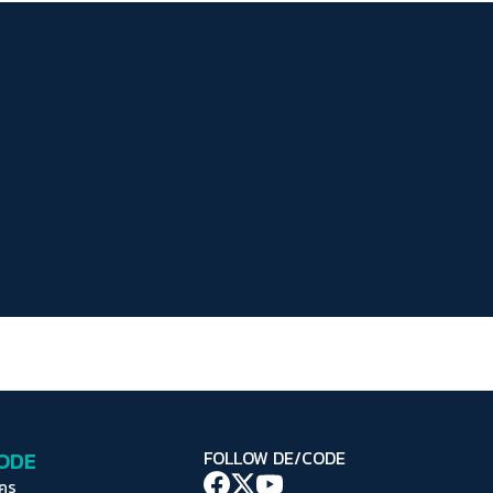
ระยะห่างข้อความ
ปกติ
มาก
มากที่สุด
ปรับสีสำหรับตาบอดสี
ปิด
Protan
Deutan
Tritan
คอนทราสต์สูง
โหมดขาวดำ
ฟอนต์อ่านง่าย
เน้นลิงก์
เน้นกรอบ Focus
CODE
FOLLOW DE/CODE
ซ่อนรูปภาพ
ใคร