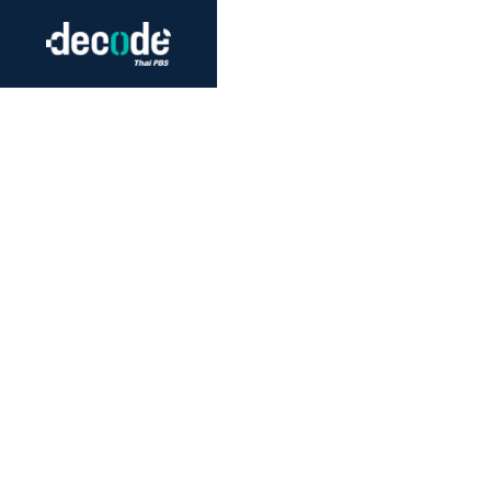
Futurism
Journalism
Crack 
Education
Peace
Sustainability
Workers/Economy
Human Rights