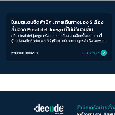
Play Read
ในเขตแดนจิตสำนึก : การเดินทางของ 5 เรื่อง
สั้นจาก Final del Juego ที่ไม่มีวันจบสิ้น
หยิบ Final del juego หรือ "จบเกม" ขึ้นมาอ่านอีกครั้งในประเทศที่
ผู้คนยังคงยึดติดกับแพตเทิร์นชีวิตและนิยายตามสูตรสำเร็จ ผมพบว่า
วรรณกรรมเรื่องสั้นของกอร์ตาซาร์ไม่ได้ล้าสมัยเลยแม้แต่น้อย ตรง
กันข้ามมันยิ่งทำหน้าที่เตือนเราถึงสิ่งที่เรากำลังสูญเสียไปในโลกสมัย
ฟาห์เรนน์ นิยมเดชา
READ MORE
ใหม่ ทั้งความงามของความผิดปกติ ความลื่นไหลของตัวตน และ
อิสรภาพในการจินตนาการ
สำนักเครือข่ายสื
องค์การกระจายเสียงแ