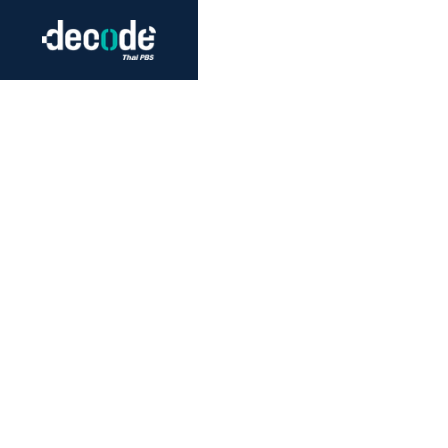
Futurism
Journalism
Crack 
Education
Peace
Sustainability
Workers/Economy
Human Rights