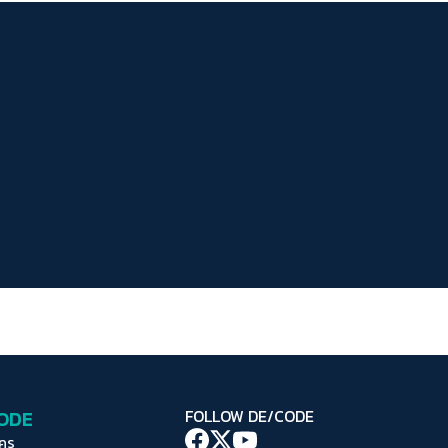
ระยะห่างข้อความ
ปกติ
มาก
มากที่สุด
ปรับสีสำหรับตาบอดสี
ปิด
Protan
Deutan
Tritan
คอนทราสต์สูง
โหมดขาวดำ
ฟอนต์อ่านง่าย
เน้นลิงก์
เน้นกรอบ Focus
CODE
FOLLOW DE/CODE
ซ่อนรูปภาพ
ใคร