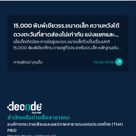
Education
ขนาดตัวอักษร
A-
A
A+
A++
15,000 พิมพ์เขียวรร.ขนาดเล็ก ความหวังใต้
ระยะห่างข้อความ
ดวงตะวันที่สาดส่องไม่เท่ากัน แบ่งแยกและ
ปกติ
มาก
มากที่สุด
ควบรวม
เมื่อเด็กเกิดน้อย การมีอยู่ของรร.ขนาดเล็กจึงเป็นเรื่องปกติ
15,000 พิมพ์เขียวที่กระจายอยู่ทั่วประเทศในรร.เล็ก หลักฐานเชิง
ประจักษ์ชิ้นสำคัญที่บอกว่า 'โรงเรียนขนาดเล็กไม่ใช่ปัญหา'
ปรับสีสำหรับตาบอดสี
ภาณุพัฒน์ บุญรื่น
READ MORE
ปิด
Protan
Deutan
Tritan
คอนทราสต์สูง
โหมดขาวดำ
ฟอนต์อ่านง่าย
สำนักเครือข่ายสื่อสาธารณะ
องค์การกระจายเสียงและแพร่ภาพสาธารณะแห่งประเทศไทย (THAI
เน้นลิงก์
PBS)