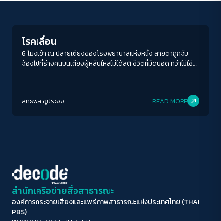
Inequality
ขนาดตัวอักษร
A-
A
A+
A++
โรคเลื่อน
ระยะห่างข้อความ
6 โมงเช้า ณ ปลายเตียงของโรงพยาบาลแห่งหนึ่ง สายตาถูกจับ
จ้องไปที่ร่างคนบนเตียงผู้หลับใหลไม่ได้สติ ชีวิตที่มืดบอด ทว่าไม่ใช่
ปกติ
มาก
มากที่สุด
เพราะดวงตา แต่เพราะ 'โรคเลื่อน'
ปรับสีสำหรับตาบอดสี
สิทธิพล ชูประจง
READ MORE
ปิด
Protan
Deutan
Tritan
คอนทราสต์สูง
โหมดขาวดำ
ฟอนต์อ่านง่าย
สำนักเครือข่ายสื่อสาธารณะ
องค์การกระจายเสียงและแพร่ภาพสาธารณะแห่งประเทศไทย (THAI
เน้นลิงก์
PBS)