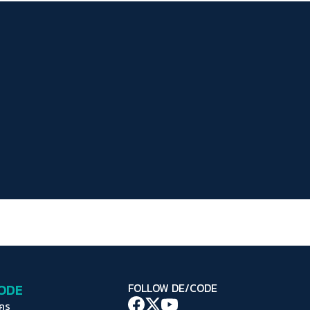
ระยะห่างข้อความ
ปกติ
มาก
มากที่สุด
ปรับสีสำหรับตาบอดสี
ปิด
Protan
Deutan
Tritan
คอนทราสต์สูง
โหมดขาวดำ
ฟอนต์อ่านง่าย
เน้นลิงก์
เน้นกรอบ Focus
CODE
FOLLOW DE/CODE
ซ่อนรูปภาพ
ใคร