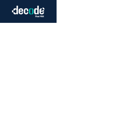
Futurism
Journalism
Crack 
Education
Peace
Sustainability
Workers/Economy
Human Rights