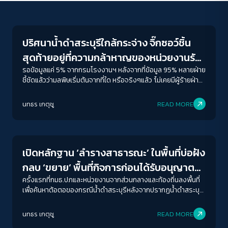
Conflict Resolution
ปริศนาน้ำดำสระบุรีใกล้กระจ่าง จิ๊กซอว์ชิ้น
สุดท้ายอยู่ที่ความกล้าหาญของหน่วยงานรัฐ
ชี้ตัวการผู้ก่อมลพิษ
รอข้อมูลแค่ 5% จากกรมโรงงานฯ หลังจากที่ข้อมูล 95% หลายฝ่าย
ชี้ชัดแล้วว่ามลพิษเริ่มต้นจากที่ใด หรือจริงๆแล้ว 'ไม่เคยมีผู้ร้ายฝ่าย
เดียวในอาชญากรรมสิ่งแวดล้อม’
ACCESS
IBILITY
นทธร เกตุชู
READ MORE
Environment
ขนาดตัวอักษร
A-
A
A+
A++
เปิดหลักฐาน ‘ลำรางสาธารณะ’ ในพื้นที่บ่อฝัง
ระยะห่างข้อความ
กลบ ‘ขยาย’ พื้นที่กิจการก่อนได้รับอนุญาต
ปกติ
มาก
มากที่สุด
หวังจบปัญหาเรื้อรังสระบุรี
ครั้งแรกที่กมธ.ปภและหน่วยงานจากส่วนกลางและท้องถิ่นลงพื้นที่
เพื่อค้นหาต้อตอของกรณีน้ำดำสระบุรีหลังจากปรากฏน้ำดำสระบุรี
กินเวลากว่า 1 เดือน มีปัญหาหนักยิ่งขึ้นในช่วง 5 ปีหลัง และเรื้อรังมา
ปรับสีสำหรับตาบอดสี
นานกว่า 28 ปี
นทธร เกตุชู
READ MORE
ปิด
Protan
Deutan
Tritan