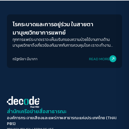
Human & Society
ขนาดตัวอักษร
A-
A
A+
A++
โรคระบาดและการอยู่ร่วม ในสายตา
ระยะห่างข้อความ
มานุษยวิทยาการแพทย์
ปกติ
มาก
มากที่สุด
ทุกการแพร่ระบาดเราจะเห็นบริบทของความป่วยไข้งานทางด้าน
มานุษยวิทยาจึงเกี่ยวข้องกันมากกับการควบคุมโรค เราจะทำงาน
แบบไม่เข้าใจบริบทของพื้นที่และผู้คนไม่ได้
ปรับสีสำหรับตาบอดสี
ณัฐณิชา มีนาภา
READ MORE
ปิด
Protan
Deutan
Tritan
คอนทราสต์สูง
โหมดขาวดำ
ฟอนต์อ่านง่าย
สำนักเครือข่ายสื่อสาธารณะ
องค์การกระจายเสียงและแพร่ภาพสาธารณะแห่งประเทศไทย (THAI
เน้นลิงก์
PBS)