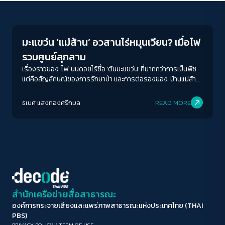
Conflict Resolution
ขนาดตัวอักษร
A-
A
A+
A++
มะแขว่น ‘แม่ส้าน’ อวสานไร่หมุนเวียน? เมื่อไฟ
ระยะห่างข้อความ
รวมศูนย์ลุกลาม
ปกติ
มาก
มากที่สุด
เรื่องราวของ 'ไฟ' บนดอยไร้ชื่อ 'ต้นมะแขว่น' ที่มากกว่าการเป็นพืช
แต่คือสัญลักษณ์ของการรักษาป่า และการต่อรองของ 'บ้านแม่ส้าน'
ที่ใช้วิจัยชาวบ้าน ยืนยันกับรัฐว่า 'พวกเขาไม่ใช่ต้นเหตุของมลพิษ'
ปรับสีสำหรับตาบอดสี
ธเนศ แสงทองศรีกมล
READ MORE
ปิด
Protan
Deutan
Tritan
คอนทราสต์สูง
โหมดขาวดำ
ฟอนต์อ่านง่าย
สำนักเครือข่ายสื่อสาธารณะ
องค์การกระจายเสียงและแพร่ภาพสาธารณะแห่งประเทศไทย (THAI
เน้นลิงก์
PBS)