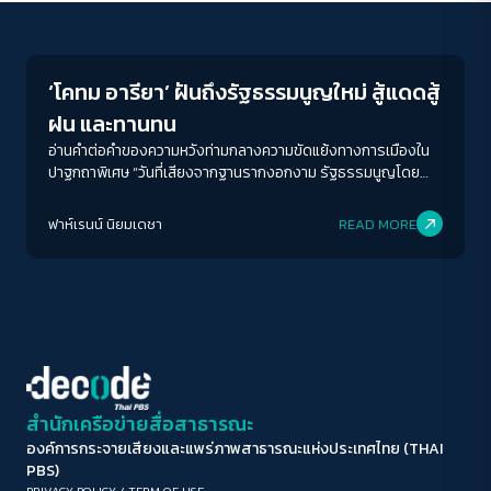
Crack Politics
ขนาดตัวอักษร
A-
A
A+
A++
‘โคทม อารียา’ ฝันถึงรัฐธรรมนูญใหม่ สู้แดดสู้
ระยะห่างข้อความ
ฝน และทานทน
ปกติ
มาก
มากที่สุด
อ่านคำต่อคำของความหวังท่ามกลางความขัดแย้งทางการเมืองใน
ปาฐกถาพิเศษ “วันที่เสียงจากฐานรากงอกงาม รัฐธรรมนูญโดย
ประชาชน เพื่อฟันฝ่าความขัดแย้งทางการเมือง”
ปรับสีสำหรับตาบอดสี
ฟาห์เรนน์ นิยมเดชา
READ MORE
ปิด
Protan
Deutan
Tritan
คอนทราสต์สูง
โหมดขาวดำ
ฟอนต์อ่านง่าย
สำนักเครือข่ายสื่อสาธารณะ
องค์การกระจายเสียงและแพร่ภาพสาธารณะแห่งประเทศไทย (THAI
เน้นลิงก์
PBS)