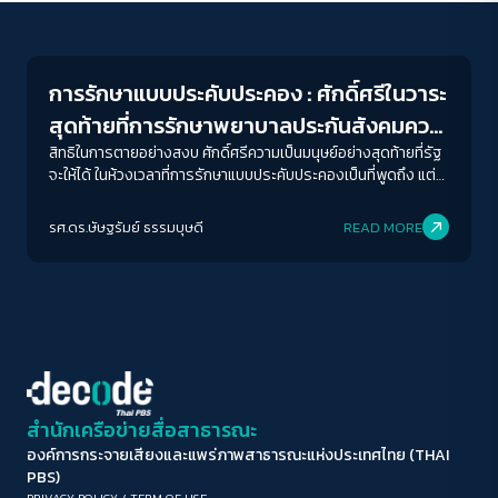
Columnist
ขนาดตัวอักษร
A-
A
A+
A++
การรักษาแบบประคับประคอง : ศักดิ์ศรีในวาระ
ระยะห่างข้อความ
สุดท้ายที่การรักษาพยาบาลประกันสังคมควร
ปกติ
มาก
มากที่สุด
มี
สิทธิในการตายอย่างสงบ ศักดิ์ศรีความเป็นมนุษย์อย่างสุดท้ายที่รัฐ
จะให้ได้ ในห้วงเวลาที่การรักษาแบบประคับประคองเป็นที่พูดถึง แต่
ยังติดขัด โจทย์สำคัญที่ระบบประกันสังคมต้องให้คำตอบ
ปรับสีสำหรับตาบอดสี
รศ.ดร.ษัษฐรัมย์ ธรรมบุษดี
READ MORE
ปิด
Protan
Deutan
Tritan
คอนทราสต์สูง
โหมดขาวดำ
ฟอนต์อ่านง่าย
สำนักเครือข่ายสื่อสาธารณะ
องค์การกระจายเสียงและแพร่ภาพสาธารณะแห่งประเทศไทย (THAI
เน้นลิงก์
PBS)