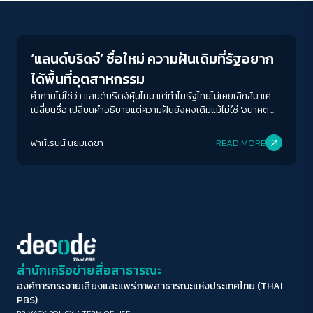
Economy
ขนาดตัวอักษร
A-
A
A+
A++
‘แลนด์บริดจ์’ ชื่อใหม่ ความฝันเดิมที่รัฐอยาก
ระยะห่างข้อความ
ได้พื้นที่อุตสาหกรรม
ปกติ
มาก
มากที่สุด
คำถามไม่ใช่ว่า แลนด์บริดจ์คุ้มไหม แต่ทำไมรัฐไทยไม่เคยเลิกล้ม แค่
เปลี่ยนชื่อ เปลี่ยนคำอธิบายแต่ความฝันยังคงเดิมแม้ไม่ใช่ 'อนาคต'
ของลูกหลานก็ตามที
ปรับสีสำหรับตาบอดสี
ฟาห์เรนน์ นิยมเดชา
READ MORE
ปิด
Protan
Deutan
Tritan
คอนทราสต์สูง
โหมดขาวดำ
ฟอนต์อ่านง่าย
สำนักเครือข่ายสื่อสาธารณะ
องค์การกระจายเสียงและแพร่ภาพสาธารณะแห่งประเทศไทย (THAI
เน้นลิงก์
PBS)