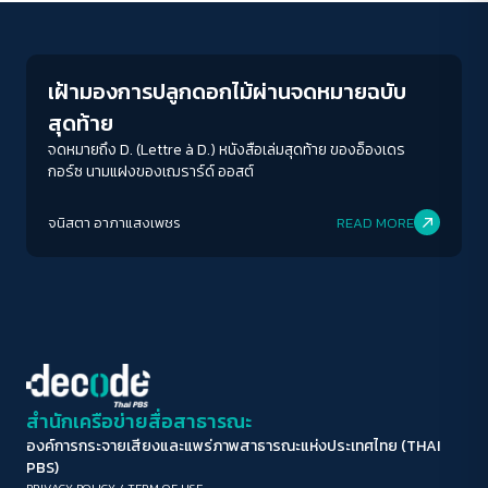
Columnist
ขนาดตัวอักษร
A-
A
A+
A++
เฝ้ามองการปลูกดอกไม้ผ่านจดหมายฉบับ
ระยะห่างข้อความ
สุดท้าย
ปกติ
มาก
มากที่สุด
จดหมายถึง D. (Lettre à D.) หนังสือเล่มสุดท้าย ของอ็องเดร
กอร์ซ นามแฝงของเฌราร์ด์ ออสต์
ปรับสีสำหรับตาบอดสี
จนิสตา อาภาแสงเพชร
READ MORE
ปิด
Protan
Deutan
Tritan
คอนทราสต์สูง
โหมดขาวดำ
ฟอนต์อ่านง่าย
สำนักเครือข่ายสื่อสาธารณะ
องค์การกระจายเสียงและแพร่ภาพสาธารณะแห่งประเทศไทย (THAI
เน้นลิงก์
PBS)