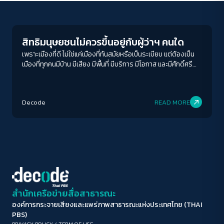
Human & Society
ขนาดตัวอักษร
A-
A
A+
A++
สิทธิมนุษยชนไม่ควรขึ้นอยู่กับผู้ว่าฯ คนใด
ระยะห่างข้อความ
เพราะเมืองที่ดี ไม่ใช่แค่เมืองที่ทันสมัยหรือเป็นระเบียบ แต่ต้องเป็น
เมืองที่ทุกคนมีบ้าน มีเสียง มีพื้นที่ มีบริการ มีโอกาส และมีศักดิ์ศรี
ปกติ
มาก
มากที่สุด
อย่างเท่าเทียม
ปรับสีสำหรับตาบอดสี
Decode
READ MORE
ปิด
Protan
Deutan
Tritan
คอนทราสต์สูง
โหมดขาวดำ
ฟอนต์อ่านง่าย
สำนักเครือข่ายสื่อสาธารณะ
องค์การกระจายเสียงและแพร่ภาพสาธารณะแห่งประเทศไทย (THAI
เน้นลิงก์
PBS)