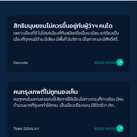
Human & Society
สิทธิมนุษยชนไม่ควรขึ้นอยู่กับผู้ว่าฯ คนใด
เพราะเมืองที่ดี ไม่ใช่แค่เมืองที่ทันสมัยหรือเป็นระเบียบ แต่ต้องเป็น
เมืองที่ทุกคนมีบ้าน มีเสียง มีพื้นที่ มีบริการ มีโอกาส และมีศักดิ์ศรี
อย่างเท่าเทียม
ACCESS
IBILITY
Decode
READ MORE
Columnist
ขนาดตัวอักษร
A-
A
A+
A++
คนกรุงเทพที่ไม่ถูกมองเห็น
ระยะห่างข้อความ
คนทุกคนในมหานครแห่งนี้เสียภาษีให้เมืองไม่ทางตรงก็ทางอ้อม มีคน
จำนวนมากที่ทุ่มเททำให้กทม. เป็นเมืองเรืองรอง มีชีวิตชีวา ติด
ปกติ
มาก
มากที่สุด
อันดับเมืองน่าอยู่ เป็นเมืองสุดสวย แต่กลับกลายเป็นผู้รองรับ
สารพัดปัญหาของเมืองเอาไว้เต็ม ๆ โดยไม่เคยถูกมองเห็น
ปรับสีสำหรับตาบอดสี
วีรพร นิติประภา
READ MORE
ปิด
Protan
Deutan
Tritan