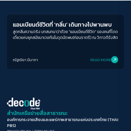
Human & Society
ขนาดตัวอักษร
A-
A
A+
A++
แอมเบียนต์ชีวิตที่ ‘กลิ่น’ เดินทางไปพานพบ
ระยะห่างข้อความ
สูดกลิ่นความจริง บทสนทนาว่าด้วย "แอมเบียนต์ชีวิต" ของคนที่โดด
เดี่ยวแห่งยุคสมัยมาเจอกันในจุดนัดพบ(ก่อนราตรี) ณ วิภาวดีรังสิต
ปกติ
มาก
มากที่สุด
ปรับสีสำหรับตาบอดสี
ณัฐณิชา มีนาภา
READ MORE
ปิด
Protan
Deutan
Tritan
คอนทราสต์สูง
โหมดขาวดำ
ฟอนต์อ่านง่าย
สำนักเครือข่ายสื่อสาธารณะ
องค์การกระจายเสียงและแพร่ภาพสาธารณะแห่งประเทศไทย (THAI
เน้นลิงก์
PBS)