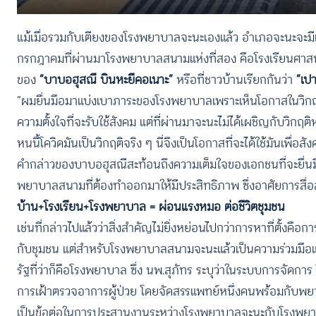
แม้เมื่อรวมกับเตียงของโรงพยาบาลจะนะเองแล้ว อำเภอจะนะจะมีเตียง
กรกฎาคมที่ผ่านมาโรงพยาบาลสนามแห่งที่สอง คือโรงเรียนศาสนบำรุ
ของ
“บาบอฮุสณี บินหะยีคอเนาะ”
หรือที่ชาวบ้านเรียกกันว่า
“เปา
“ผมยื่นมือมาแบ่งเบาภาระของโรงพยาบาลเพราะเห็นโอกาสในวิกฤติ
ความตั้งใจที่จะรับใช้สังคม แต่ที่ผ่านมาจะนะไม่ได้เผชิญกับวิกฤติหน
หนนี้โควิดมันเป็นวิกฤติจริง ๆ นี่จึงเป็นโอกาสที่จะได้ใช้มันเพื่อสั
คำกล่าวของบาบอฮุสณีสะท้อนถึงความเต็มใจของเอกชนที่จะยื่นมื
พยาบาลสนามที่ต้องทำออกมาให้มีประสิทธิภาพ ซึ่งอาศัยการสื
บ้าน+โรงเรียน+โรงพยาบาล = ผ่อนแรงหมอ ต่อชีวิตชุมชน
เช่นที่กล่าวไปแล้วว่าสิ่งสำคัญไม่ยิ่งหย่อนไปกว่าการหาที่ตั้งค
กับชุมชน แต่สำหรับโรงพยาบาลสนามจะนะแล้วเป็นความร่วมมือ
รัฐที่ว่าก็คือโรงพยาบาล ซึ่ง นพ.สุภัทร ระบุว่าในระบบการจ
การเฝ้าตรวจอาการผู้ป่วย โดยจัดสรรแพทย์หนึ่งคนพร้อมกับพย
เป็นข้อต่อในการประสานงานระหว่างโรงพยาบาลจะนะกับโรงพยาบ