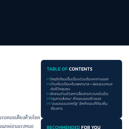
TABLE OF
CONTENTS
01
วิกฤติเตียงเต็มเรื่องด่วนต้องหาทางออก
02
บ้าน+โรงเรียน+โรงพยาบาล = ผ่อนแรงหมอ
ต่อชีวิตชุมชน
03
ฝ่าสามด่านด้วยการสื่อสารความจริง(ใจ)
04
“ทุนทางสังคม” คำตอบของก้าวแรก
05
“งบและแรงจากรัฐ” อีกคำตอบที่ท้องถิ่น
ต้องการ
งนอนรอคอยเตียงด้วยโชค
ุมชนและผ่อนแรงหมอ
RECOMMENDED
FOR YOU