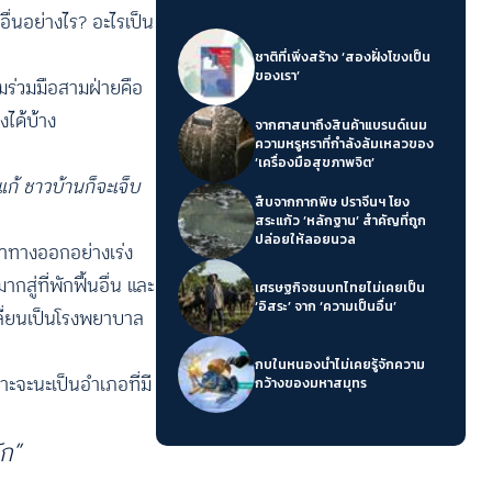
ื่นอย่างไร? อะไรเป็น
ชาติที่เพิ่งสร้าง ‘สองฝั่งโขงเป็น
ของเรา’
มร่วมมือสามฝ่ายคือ
งได้บ้าง
จากศาสนาถึงสินค้าแบรนด์เนม
ความหรูหราที่กำลังล้มเหลวของ
‘เครื่องมือสุขภาพจิต’
แก้ ชาวบ้านก็จะเจ็บ
สืบจากกากพิษ ปราจีนฯ โยง
สระแก้ว ‘หลักฐาน’ สำคัญที่ถูก
ปล่อยให้ลอยนวล
งหาทางออกอย่างเร่ง
สู่ที่พักฟื้นอื่น และ
เศรษฐกิจชนบทไทยไม่เคยเป็น
‘อิสระ’ จาก ‘ความเป็นอื่น’
เปลี่ยนเป็นโรงพยาบาล
กบในหนองน้ำไม่เคยรู้จักความ
าะจะนะเป็นอำเภอที่มี
กว้างของมหาสมุทร
ัก”