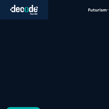
Futurism
Journalism
Crack 
Education
Peace
Sustainability
Workers/Economy
Human Rights