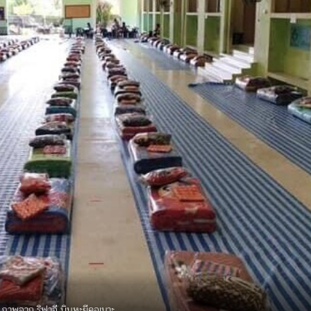
ภาพจาก ริฟาอี บินหะยีคอเนาะ