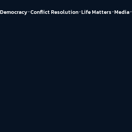
Democracy
Conflict Resolution
Life Matters
Media
Politics
Justice
Gender & Sexuality
Documentary
ful
Environment
Human & Society
Inequality
Play Read
Welfare state
Young Spirit
New World Order