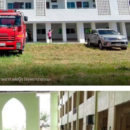
าพจาก เฟซบุ๊ก โรงพยาบาลจะนะ