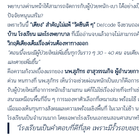
พยาบาลด่านหน้าให้สามารถจัดการกับผู้ป่วยหนัก-เบา ได้อย่างเป
ปัจจัยหนุนเสริม?
เพราะวันนี้
“เตียง” สำคัญไม่แพ้ “วัคซีนดี ๆ”
De/code จึงชวนถอดส
บ้าน โรงเรียน และโรงพยาบาล
ที่เมื่ออ่านจบแล้วอาจไม่สามารถค
วิกฤติเตียงเต็มเรื่องด่วนต้องหาทางออก
“ตอนนี้จะนะมีผู้ป่วยใหม่เพิ่มขึ้นทุกวันราว ๆ 30 – 40 คน จนเตี
และตายเพิ่มขึ้น”
คือความกังวลเบื้องแรกของ
นพ.สุภัทร ฮาสุวรรณกิจ ผู้อำนวย
ด่วน หนทางที่ นพ.สุภัทร เห็นว่าจะช่วยผ่อนหนักเป็นเบาก็คือการจ
รับผู้ป่วยใหม่ที่อาการหนักเข้ามาแทน แต่ก็ไม่ใช่เรื่องง่ายที่จะท
สนามเหมือนพื้นที่อื่น ๆ การมองหาตัวเลือกที่เหมาะสม พร้อมใ
เมื่อมองเห็นทุนทางสังคมและความพร้อมเชิงพื้นที่ ในเวลาไม่ช้า 
โรงเรียนเป็นจำนวนมาก โดยเฉพาะโรงเรียนเอกชนสอนศาสนาหรือที่เ
“โรงเรียนเป็นคำตอบที่ดีที่สุด เพราะมีรั้วรอบขอบ