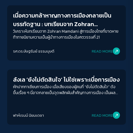
เมื่อความกล้าหาญทางการเมืองกลายเป็น
บรรทัดฐาน : บทเรียนจาก Zohran
Mamdani สู่การเมืองไทยที่ยังขาดหาย
วิเคราะห์บทเรียนจาก Zohran Mamdani สู่การเมืองไทยที่ขาดหาย
ท้าทายนิยามความเป็นผู้นำทางการเมืองในศตวรรษที่ 21
รศ.ดร.ษัษฐรัมย์ ธรรมบุษดี
READ MORE
Crack Politics
ลังเล ‘ยังไม่ตัดสินใจ’ ไม่ใช่เพราะเบื่อการเมือง
หักปากกาเซียนการเมือง เมื่อเสียงของผู้คนที่ “ยังไม่ตัดสินใจ” ดัง
ขึ้นเรื่อย ๆ นี่อาจกลายเป็นจุดพลิกผันสำคัญทางการเมือง เป็นผล
พวงจากผลลัพธ์ที่ไม่เคยนำไปสู่รัฐบาลที่สะท้อนเสียงประชาชนอย่าง
แท้จริง
ฟาห์เรนน์ นิยมเดชา
READ MORE
Crack Politics