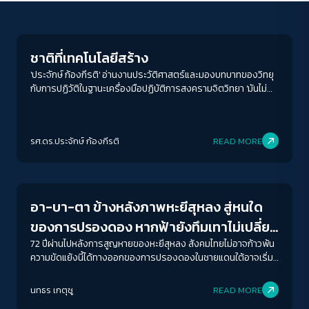
Crack Politics
ชาติที่เทคโนโลยีสร้าง
'ประจักษ์ ก้องกีรติ' อ่านงานประวัติศาสตร์และมองบทบาทของวิทยุ
กับการปฏิวัติในฐานะเครื่องมือปฏิบัติการสงครามจิตวิทยา 'มันไม่
เคยเป็นเครื่องมือที่ผูกขาดโดยฝ่ายใด'
รศ.ดร.ประจักษ์ ก้องกีรติ
READ MORE
Crack Politics
อา-บา-ตา ข้างหลังภาพหะยีสุหลง สู่หนใด
ของการปรองดอง หากฟ้ายังทึมเทาไม่เปลี่ยน
สี
72 ปีผ่านไปหลังการสูญหายของหะยีสุหลง สังคมไทยไม่อาจก้าวพ้น
ความขัดแย้งนี้ได้ทางออกของการปรองดองในชายแดนใต้อาจเริ่ม
ต้นที่นี่ ที่ซึ่งรัฐไทยจะยอมรับความหลากหลาย และอัตลักษณ์ของ
ผู้คนในฐานะมนุษย์ไม่ใช่ภัยคุกคามของรัฐ
นทธร เกตุชู
READ MORE
Crack Politics