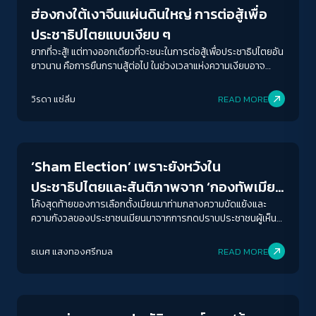
ฮ่องกงใต้เงาจีนแผ่นดินใหญ่ การต่อสู้เพื่อ
ประชาธิปไตยแบบเงียบ ๆ
ยากที่จะสู้! แต่ทางออกเดียวที่จะชนะในการต่อสู้เพื่อประชาธิปไตยอัน
ยาวนาน คือการยืนกรานสู้ต่อไป ในช่วงเวลาแห่งความเงียบอาจ
กลายเป็นจุดเปลี่ยนและความหวังของคนรุ่นใหม่
วิรดา แซ่ลิ่ม
READ MORE
Crack Politics
‘Sham Election’ เพราะยังหวังใน
ประชาธิปไตยและสันติภาพจาก ‘กองทัพเมีย
นมา’ ไม่ได้
โค้งสุดท้ายของการเลือกตั้งเมียนมาท่ามกลางความขัดแย้งและ
ความกังวลของประชาชนเมียนมาจากการกดปราบประชาชนผู้เห็น
ต่างที่มองว่าการเลือกตั้งนี้หลอกหลวงและไม่เป็นธรรม อาจเป็นทาง
ลงของกองทัพแต่ยังไม่ใช่ทางออกของประเทศ
ธเนศ แสงทองศรีกมล
READ MORE
Crack Politics