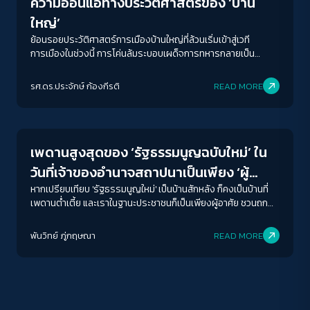
ความอ่อนแอทางประวัติศาสตร์ของ ‘บ้าน
ใหญ่’
ย้อนรอยประวัติศาสตร์การเมืองบ้านใหญ่ที่ล้วนเริ่มเข้าสู่เวที
การเมืองในช่วงนี้ การโค่นล้มระบอบเผด็จการทหารกลายเป็น
หน้าต่างแห่งโอกาสให้นักการเมืองบ้านใหญ่และสั่งสมอำนาจในยุค
ประชาธิปไตยครึ่งใบ
รศ.ดร.ประจักษ์ ก้องกีรติ
READ MORE
Crack Politics
ACCESS
IBILITY
เพดานสูงสุดของ ‘รัฐธรรมนูญฉบับใหม่’ ใน
ขนาดตัวอักษร
วันที่เจ้าของอำนาจสถาปนาเป็นเพียง ‘ผู้
A-
A
A+
A++
อาศัย’
หากเปรียบเทียบ 'รัฐธรรมนูญใหม่' เป็นบ้านสักหลัง ก็คงเป็นบ้านที่
เพดานต่ำเตี้ย และเราในฐานะประชาชนก็เป็นเพียงผู้อาศัย ชวนถก
ระยะห่างข้อความ
เถียงทิศทางของการจัดทำรัฐธรรมฉบับประชาชนรอบสอง และถก
ทอหน้าตาของ สสร. ที่ยึดโยงกับประชาชน
ปกติ
มาก
มากที่สุด
พันวิทย์ ภู่กฤษณา
READ MORE
ปรับสีสำหรับตาบอดสี
ปิด
Protan
Deutan
Tritan