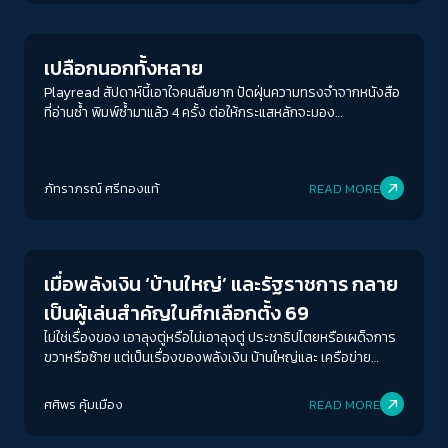
เปลือกนอกทั้งหลาย
Playread สัปดาห์นี้เอาใจคนลืมยาก ปัดฝุ่นความทรงจำจากหนังสือ
ที่อ่านซ้ำ พิมพ์ซ้ำมาแล้ว 4 ครั้ง ต่อให้กระแสหลักจะมอง
ประวัติศาสตร์ 2475 ว่าเป็นประวัติศาสตร์ที่ไม่ค่อยน่าจดจำ “ลืม ๆ
มันไปซะ” การช่วงชิงพื้นที่และความหมายของ “เปลือกนอก” บนถนน
ราชดำเนินกลางยังคงดำเนินต่อไปในยุคสมัยเราและการอ่านก็ไม่ใช่
ภัทราภรณ์ ศรีทองแท้
READ MORE
แค่เรื่องของการคิด แต่คือการชำระประวัติศาสตร์และความทรงจำ
ที่กำลังจะถูกลบอีกครั้ง
Crack Politics
เมื่อพลังเงิน ‘บ้านใหญ่’ และรัฐราชการ กลาย
เป็นผู้เล่นสำคัญในศึกเลือกตั้ง 69
ไม่ใช่เรื่องของ เอาลุงตู่หรือไม่เอาลุงตู่ ประชาธิปไตยหรือเผด็จการ
ขวาหรือซ้าย แต่เป็นเรื่องของพลังเงิน บ้านใหญ่และ เครือข่าย
ราชการ
ศศิพร คุ้มเมือง
READ MORE
Crack Politics