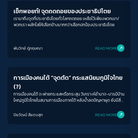
เช็กพอยท์! จุดถดถอยของประชาธิปไตย
เรามาถึงจุดที่ประชาธิปไตยทั่วโลกถดถอย เหลือไว้เพียงพวกเขา/
พวกเรา ผลักไสให้เลือกข้างมากกว่าเลือกปกป้องประชาธิปไตย
พันวิทย์ ภู่กฤษณา
READ MORE
Crack Politics
การเมืองคนใต้ “จุดตัด” กระแสนิยมภูมิใจไทย
(?)
การเมืองคนใต้ จะพ่ายกระแสหรือกระสุน วิเคราะห์อำนาจ-บารมีบ้าน
ใหญ่ภูมิใจไทยในสนามการเมืองภาคใต้ หลังน้ำลดปัญหาผุด ยังมีสิ่ง
ที่รัฐต้องทำเร่ด่วน!
ปิยวัฒน์ สีแตงสุก
READ MORE
Crack Politics