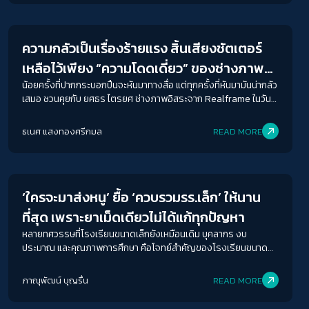
Futurism
ฟ้องคดีปิดปากหรือคดี SLAPP (Strategic Lawsuit against
Public Participation) กลายเป็นเครื่องมือของทุนและรัฐใช้เพื่อหวัง
ผลให้เสียงของการเรียกร้องสิทธิอ่อนแรงและเงียบลง ไม่เว้นแม้แต่นัก
ความกลัวเป็นเรื่องร้ายแรง สิ้นเสียงชัตเตอร์
ปกป้องสิทธิ หรือผู้แทนทางการเมืองที่ถูกเลือกมาจากประชาชนก็ล้วน
ACCESS
IBILITY
ถูกฟ้องดำเนินคดีทั้งสิ้น โดยผู้ฟ้องไม่ได้มุ่งแสวงหาข้อเท็จจริงด้วย
เหลือไว้เพียง “ความโดดเดี่ยว” ของช่างภาพ
กระบวนการยุติธรรม ภาพยนตร์สารคดีเรื่อง SLAPP จึงไม่เพียงตี
อิสระในสนามข่าวการเมือง
น้อยครั้งที่ปากกระบอกปืนจะหันมาทางสื่อ แต่ทุกครั้งที่หันมามันน่ากลัว
แผ่ความอยุติธรรมที่นักปกป้องสิทธิด้านสิ่งแวดล้อมต้องเผชิญ แต่ยัง
ขนาดตัวอักษร
เสมอ ชวนคุยกับ ยศธร ไตรยศ ช่างภาพอิสระจาก Realframe ในวันที่
สื่อถึงพลัง ความกล้าหาญ และความหวังของผู้คนที่ยังคงยืนหยัดต่อสู้
A-
A
A+
A++
เสรีภาพสื่อถอยหลังกลับ และภาพถ่ายไม่ใช่ประจักษ์พยานแห่งความ
เพื่อปกป้องสิ่งแวดล้อม และเรียกร้องให้มีการจัดทำกลไกทางกฎหมาย
จริงในสายตารัฐไทย
ที่เป็นธรรมและคุ้มครองสิทธิเสรีภาพขั้นพื้นฐานของประชาชน ทั้งยัง
ธเนศ แสงทองศรีกมล
READ MORE
ระยะห่างข้อความ
เปิดเวทีสำหรับการแลกเปลี่ยนความคิดเห็นระหว่างนักกิจกรรม นัก
Futurism
กฎหมาย ภาคประชาสังคม และสื่อมวลชน เพื่อร่วมกันหาทางออกจาก
ปกติ
มาก
มากที่สุด
ปัญหา SLAPP ‘ฟ้องปิดปาก’ มรดกตกทอดจากรัฐประหาร ย้อนกลับ
ไปตั้งแต่ปี 2557 ที่สังคมไทยอยู่ภายใต้ระบบรัฐประหาร เกิดพระราช
‘ใครจะมาส่งหนู’ ยื้อ ‘ควบรวมรร.เล็ก’ ให้นาน
ปรับสีสำหรับตาบอดสี
บัญญัติการชุมนุมสาธารณะ พ.ศ. 2558 พ.ร.บ. นี้ถูกใช้บังคับควบคุม
การแสดงออกด้วยการชุมนุมเพื่อเรียกร้องสิทธิของประชาชน และเป็น
ที่สุด เพราะยาเม็ดเดียวไม่ได้แก้ทุกปัญหา
ปิด
Protan
Deutan
Tritan
หนึ่งเหตุผลที่รัฐใช้ในการดำเนินคดีกับผู้ออกมาเรียกร้องปกป้องสิทธิ
หลายทศวรรษที่โรงเรียนขนาดเล็กยังเหมือนเดิม บุคลากร งบ
ของตนเอง เช่นในกรณี ‘เทใจให้เทพา’ ชาวบ้านในพื้นที่ อ.เทพา
ประมาณ และคุณภาพการศึกษา คือโจทย์สำคัญของโรงเรียนขนาด
จ.สงขลา คัดค้านการก่อสร้างโรงไฟฟ้าถ่านหินในพื้นที่ ด้วยการจับกุม
คอนทราสต์สูง
เล็กที่จะต้องแก้ แต่จะทำอย่างไรเมื่อชุมชนที่เข้มแข็ง ก็ไม่อาจรั้ง
และดำเนินคดีแกนนำทั้ง 17 คน ข้อหาขัดขวางการจับกุม ทำร้าย
โรงเรียนไว้ได้เช่นเดิม?
ภาณุพัฒน์ บุญรื่น
READ MORE
ร่างกายเจ้าหน้าที่รัฐ ฝ่าฝืน พ.ร.บ.ชุมนุมสาธารณะ […]
โหมดขาวดำ