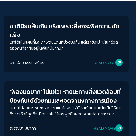
Futurism
ชาตินิยมล้นเกิน หรือเพราะสื่อกระพือความขัด
แย้ง
เราได้เห็นแผนที่และภาพดินแดนที่ช่วงชิงกัน แต่เรายังไม่ “เห็น” ชีวิต
ของคนที่อาศัยอยู่ในพื้นที่นี้มากนัก
นวลน้อย ธรรมเสถียร
READ MORE
Futurism
‘ฟ้องปิดปาก’ ไม่แผ่ว! หายนะทางสิ่งแวดล้อมที่
ป้องกันได้ด้วยกม.และเจตจำนงทางการเมือง
“เขาไม่ต้องการชนะหรอก เขาแค่ต้องการให้เราเงียบ และมันเป็นวิธีการ
ที่รวดเร็วที่สุดที่จะปิดปากไม่ให้ใครพูดถึงผลกระทบต่อสาธารณะ”
เสียงสะท้อนจาก เบญจา แสงจันทร์ คณะก้าวหน้า ในฐานะผู้ถูกฟ้องคดี
ปิดปากจากภาคธุรกิจ เหตุจากการอภิปรายไม่ไว้วางใจรัฐบาลที่กล่าว
ณัฐณิชา มีนาภา
READ MORE
อ้างเอื้อผลประโยชน์ต่อภาคธุรกิจในขณะปฏิบัติหน้าที่สส. รูปแบบการ