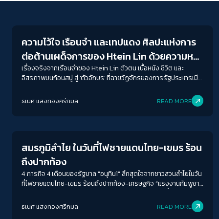
Futurism
ความไว้ใจ เรือนจำ และเทปแดง ศิลปะแห่งการ
ต่อต้านเผด็จการของ Htein Lin ด้วยความหวัง
ประชาชนเมียนมา
เรื่องจริงจากเรือนจำของ Htein Lin ตัวตน เนื้อหนัง ชีวิต และ
อิสรภาพบนก้อนสบู่ สู่ 'ตัวอักษร' ที่ฉายวัฏจักรของการรัฐประหารเมีย
นผ่านสายตาชาย(เกือบ)ชราที่ต่อต้านรัฐประหารด้วยศิลปะ
ธเนศ แสงทองศรีกมล
READ MORE
Futurism
สมรภูมิลำไย ในวันที่ไฟชายแดนไทย-เขมร ร้อน
ถึงปากท้อง
4 ภารกิจ 4 เดือนของรัฐบาล "อนุทิน1" ลึกสุดใจจากชาวสวนลำไยในวัน
ที่ไฟชายแดนไทย-เขมร ร้อนถึงปากท้อง-เศรษฐกิจ “แรงงานกัมพูชา
สำหรับที่อื่นอาจไม่จำเป็น แต่สำหรับชาวสวนจันทบุรี โป่งน้ำร้อน
สอยดาว สระแก้ว เราจำเป็นมาก ชาวสวนอย่างเราจะตายหมดแล้ว”
ธเนศ แสงทองศรีกมล
READ MORE