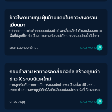
Futurism
ว่าการอุดมศึกษาไทย ซุกปัญหา “ทุน” และ “อำนาจ” ไว้ใต้พรม รายงาน
Failed University ที่แปลว่า มหาวิทยาลัยที่ล้มเหลว จากข้อเสนอของ
ร.ศ. ดร. พันธุ์ปิติ เปี่ยมสง่า มหาวิทยาลัยเกษตรศาสตร์ และนักวิชาการ
ข้าวโพดนายทุน ฝุ่นข้ามแดนในภาวะสงคราม
ร่วมจัดทำรายงานรวบรวมปัญหาภายในอุดมศึกษา ของความพยายาม
นำตัวเลขการจัดอันดับแรงก์กิ้งมาเป็นตัววัดผลสำเร็จทางการศึกษา
เมียนมา
ละทิ้งการพัฒนาผู้เรียนผ่านการปรับปรุงหลักสูตรให้ทันสมัย ไม่ส่ง
กว่าทศวรรษแห่งคำถามบนแปลงข้าวโพดเลี้ยงสัตว์ ตัวเลขส่งออกและ
เสริมนักวิชาการให้ปฏิบัติหน้าที่ผลิตงานวิจัยสร้างสรรค์ สะท้อนคำ
พื้นที่ปลูกที่โตต่อเนื่อง สวนทางกับรายได้เกษตรกรบนน่านน้ำสีน้ำตาล
ขยายของรายงานที่ว่าด้วย ‘อำนาจที่ไร้เป้าหมาย เกียรติยศที่ไร้ความ
และไฟสงครามที่เต็มไปด้วย 'หนี้'
ก้าวหน้า’ ซึ่ง รศ. สมชาย ปรีชาศิลปกุล คณะนิติศาสตร์ มหาวิทยาลัย
เชียงใหม่ หยิบยกรายงานมาขยายสภาวะระบบการเมือง ‘บ้านใหญ่’
ธเนศ แสงทองศรีกมล
READ MORE
ของสภามหาวิทยาลัยที่ชัดเจนหลังจากมหาวิทยาลัยออกนอกระบบ ใช้
Futurism
ตำแหน่งเก้าอี้ภายในสภาเพื่อกอบโกยผลประโยชน์ส่วนตัว ผลัดกันรับ
ตำแหน่ง มีฐานเสียงโดยไม่จำเป็นต้องสนใจกับกระแสทิศทางความเห็น
ภายนอก ในฐานะผู้สอนสาขานิติศาสตร์ รศ. สมชาย ยกตัวอย่างถึง
ถอนคำสาป หาทางรอดสื่อดิจิทัล สร้างคุณค่า
ความบิดเบี้ยวของกระบวนการยุติธรรมไทย ที่ไม่เคยเห็นจุดยืนจาก
สำนักสาขานิติศาสตร์ ออกมาโต้แย้งจากความเห็นเชิงสถาบัน ทำให้
ข่าว X ระบบนิเวศใหม่
เสียงของการโต้แย้งเป็นเพียงปัจเจก ไม่มีการระบุสังกัดเพราะถูกห้าม
จากจุดเริ่มต้นจากการสื่อสารของนักข่าวพลเมืองตั้งแต่ปี 2551-
ไม่ให้พูดถึง เสรีภาพการแสดงออกจึงเกิดขึ้นตราบที่ไม่กระทบกับ
2566 ท่ามกลางพายุภูมิทัศน์สื่อที่เปลี่ยนแปลงอัตราเร่งที่เร็วและแรง
อำนาจรัฐ ทั้งที่สิ่งเหล่านี้ […]
ยังไม่นับรวมถึงการเติบโตและความหลากหลายของสื่อในยุคนี้ การ
สื่อสารประเด็นทางสังคมยังคงเผชิญกับความท้าทายที่ต้องอยู่ให้รอด
นทธร เกตุชู
READ MORE
ยืนระยะให้นานแล้ว ยังฝันไกลและอยากไปให้ถึงจุดกึ่งกลางระหว่าง
Commercial และท้าชนความอยุติธรรมในสังคม