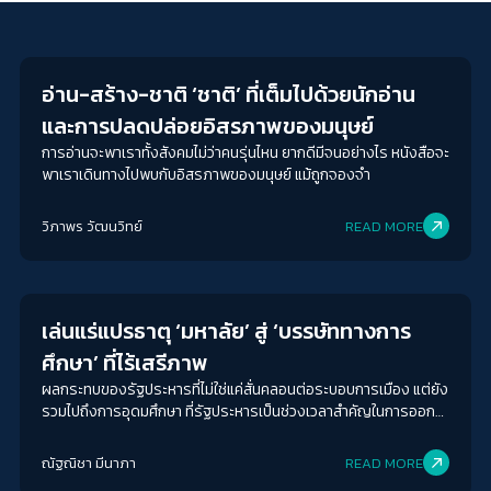
Futurism
อ่าน-สร้าง-ชาติ ‘ชาติ’ ที่เต็มไปด้วยนักอ่าน
และการปลดปล่อยอิสรภาพของมนุษย์
การอ่านจะพาเราทั้งสังคมไม่ว่าคนรุ่นไหน ยากดีมีจนอย่างไร หนังสือจะ
พาเราเดินทางไปพบกับอิสรภาพของมนุษย์ แม้ถูกจองจำ
วิภาพร วัฒนวิทย์
READ MORE
Futurism
เล่นแร่แปรธาตุ ‘มหาลัย’ สู่ ‘บรรษัททางการ
ศึกษา’ ที่ไร้เสรีภาพ
ผลกระทบของรัฐประหารที่ไม่ใช่แค่สั่นคลอนต่อระบอบการเมือง แต่ยัง
รวมไปถึงการอุดมศึกษา ที่รัฐประหารเป็นช่วงเวลาสำคัญในการออก
นอกระบบของมหาวิทยาลัย เปิดช่องทางให้ ‘อำนาจการเมืองและทุน’
เข้ามากำกับคุณค่า การเป็นที่รับรู้ของสถาบันอุดมศึกษา ในขณะ
ณัฐณิชา มีนาภา
READ MORE
เดียวกันความพยายามนี้ ก็มีเสียงสะท้อนจากภายในและภายนอกระบบ