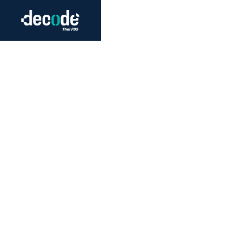
Futurism
Journalism
Crack 
Education
Peace
Sustainability
Workers/Economy
Human Rights