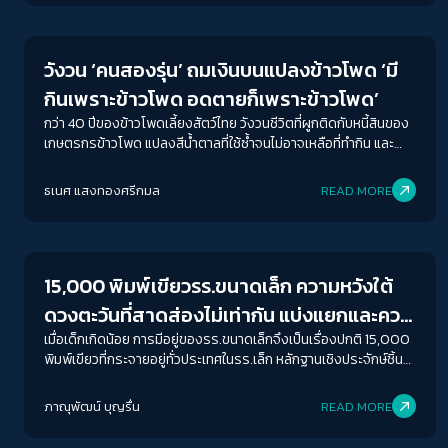
Futurism
วังวน ‘คนสองรุ่น’ ถมเงินบนแปลงข้าวโพด ‘มี
กินเพราะข้าวโพด อดตายก็เพราะข้าวโพด’
กว่า 40 ปีของข้าวโพดเลี้ยงสัตว์ไทย วังวนชีวิตที่ผูกติดกับหนี้สินของ
เกษตรกรข้าวโพด แปลงสีน้ำตาลที่ใช้ซ้ำจนไม่อาจเหลือที่ทำกิน และ
อนาคตของลูกหลาน
ธเนศ แสงทองศรีกมล
READ MORE
Futurism
15,000 พิมพ์เขียวรร.ขนาดเล็ก ความหวังใต้
ดวงตะวันที่สาดส่องไม่เท่ากัน แบ่งแยกและควบ
รวม
เมื่อเด็กเกิดน้อย การมีอยู่ของรร.ขนาดเล็กจึงเป็นเรื่องปกติ 15,000
พิมพ์เขียวที่กระจายอยู่ทั่วประเทศในรร.เล็ก หลักฐานเชิงประจักษ์ชิ้น
สำคัญที่บอกว่า 'โรงเรียนขนาดเล็กไม่ใช่ปัญหา'
ภาณุพัฒน์ บุญรื่น
READ MORE