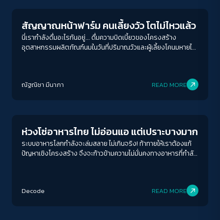
สัญญาณหน้าฟาร์ม คนเลี้ยงวัว โตไม่ไหวแล้ว
นี่เรากำลังดื่มอะไรกันอยู่... ดื่มความบิดเบี้ยวของโครงสร้าง
อุตสาหกรรมผลิตภัณฑ์นมในวันที่ปริมาณวัวและผู้เลี้ยงโคนมหายไป
จากระบบ นี่จึงไม่ใช่เรื่องของ "ราคา" แต่คือการบอนไซอุตสาหกรรม
นมไทยให้ล้มทั้งระบบ
ณัฐณิชา มีนาภา
READ MORE
Economy
ห่วงโซ่อาหารไทย ไม่อ่อนแอ แต่เปราะบางมาก
ระบบอาหารโลกกำลังจะล่มสลาย ไม่เกินจริง! ท้าทายให้เราต้องแก้
ปัญหาเชิงโครงสร้าง จึงจะก้าวข้ามความไม่มั่นคงทางอาหารที่กำลัง
สั่นคลอนจากความเสี่ยงต่าง ๆ ที่เกิดขึ้นทั่วโลก
Decode
READ MORE
Economy