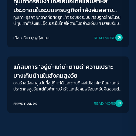
ทุนเทาครอบงำ เอสเอ็มอีไทยแสนสาหัส
ประชาชนในระบบเศรษฐกิจกำลังล่มสลาย
ไม่ใช่เพียงห้างร้านสายป่านสั้น
ทุนเทา-ธุรกิจผูกขาดคือศัตรูที่แท้จริงของระบบเศรษฐกิจไทยในวัน
นี้ ทุนเทากำลังแช่แข็งเอสเอ็มไทยให้ตายไปอย่างเงียบ ๆ เสียเปรียบ
ทั้งต้นทุน-การตลาดภายใต้ระบบเศรษฐกิจสีเทา เรายังมีหวัง(?)
เอื้ออารียา บุญบุ้งทอง
READ MORE
Economy
ACCESS
IBILITY
แก้สมการ ‘อยู่ดี-แก่ดี-ตายดี’ ความเปราะ
ขนาดตัวอักษร
บางเกินต้านในสังคมสูงวัย
A-
A
A+
A++
จะสร้างสังคมสูงวัยที่อยู่ดี แก่ดี และตายดี คงไม่ใช่แค่คณิตศาสตร์
ประชากรสูงวัย แต่คือคำถามว่ารัฐและสังคมพร้อมจะรับผิดชอบต่อ
ระยะห่างข้อความ
คุณภาพชีวิตของผู้คนในทุกช่วงวัยมากแค่ไหน
ปกติ
มาก
มากที่สุด
ศศิพร คุ้มเมือง
READ MORE
ปรับสีสำหรับตาบอดสี
ปิด
Protan
Deutan
Tritan