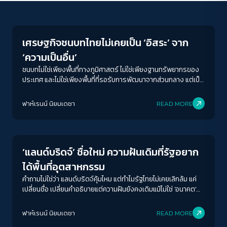
Economy
เศรษฐกิจชนบทไทยไม่เคยเป็น ‘อิสระ’ จาก
‘ความเป็นอื่น’
ชนบทไม่ใช่เพียงพื้นที่ทางภูมิศาสตร์ ไม่ใช่เพียงฐานทรัพยากรของ
ประเทศ และไม่ใช่เพียงพื้นที่ที่รอรับการพัฒนาจากส่วนกลาง แต่เป็น
พื้นที่ที่สะท้อนความสัมพันธ์ระหว่างรัฐ อำนาจ ทุน อย่างชัดเจนที่สุด
ฟาห์เรนน์ นิยมเดชา
READ MORE
Economy
‘แลนด์บริดจ์’ ชื่อใหม่ ความฝันเดิมที่รัฐอยาก
ได้พื้นที่อุตสาหกรรม
คำถามไม่ใช่ว่า แลนด์บริดจ์คุ้มไหม แต่ทำไมรัฐไทยไม่เคยเลิกล้ม แค่
เปลี่ยนชื่อ เปลี่ยนคำอธิบายแต่ความฝันยังคงเดิมแม้ไม่ใช่ 'อนาคต'
ของลูกหลานก็ตามที
ฟาห์เรนน์ นิยมเดชา
READ MORE
Economy