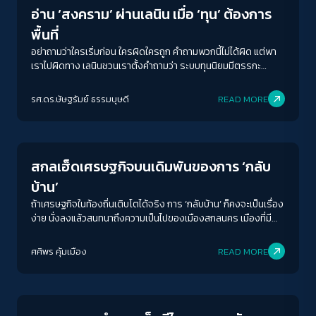
อ่าน ‘สงคราม’ ผ่านเลนิน เมื่อ ‘ทุน’ ต้องการ
พื้นที่
อย่าถามว่าใครเริ่มก่อน ใครผิดใครถูก คำถามพวกนี้ไม่ได้ผิด แต่พา
เราไปผิดทาง เลนินชวนเราตั้งคำถามว่า ระบบทุนนิยมมีตรรกะ
ภายในอะไรที่ทำให้มันต้องขยายตัวออกสู่โลกอยู่เสมอ และการขยาย
ตัวนั้นนำไปสู่สงครามได้อย่างไร คำตอบที่ได้ไม่ใช่เรื่องของคนดี คน
รศ.ดร.ษัษฐรัมย์ ธรรมบุษดี
READ MORE
เลว แต่เป็นเรื่องของระบบที่มีพลวัตของตัวเอง
Economy
สกลเฮ็ดเศรษฐกิจบนเดิมพันของการ ‘กลับ
บ้าน’
ถ้าเศรษฐกิจในท้องถิ่นเติบโตได้จริง การ ‘กลับบ้าน’ ก็คงจะเป็นเรื่อง
ง่าย นั่งลงแล้วสนทนาถึงความเป็นไปของเมืองสกลนคร เมืองที่มี
เครื่องยนต์หลายตัว แต่ยังไม่มี ‘เกียร์’ ที่จะทำให้ทั้งหมดเดินเคลื่อนไป
พร้อมกัน
ศศิพร คุ้มเมือง
READ MORE
Economy