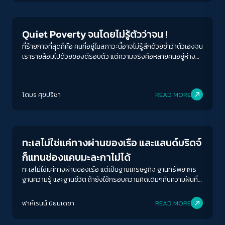
Quiet Poverty จนโดยไม่รู้ตัวว่าจน !
ที่ร้ายกาจที่สุดก็คือ คนที่อยู่ในสภาวะนี้อาจไม่รู้สึกด้วยซ้ำว่าตัวเองจน
เรารายล้อมไปด้วยของดีรอบตัว แต่ความจริงคือหลายคนอยู่ห่าง
จากหายนะทางการเงินแค่เดือนหรือสองเดือนเท่านั้น ถ้าเกิดเจ็บป่วย
ว่างงาน ถ้าเกิดสิ่งไม่คาดคิด ระบบทั้งหมดในชีวิตอาจล่มสลายได้
ง่าย ๆ
โตมร ศุขปรีชา
READ MORE
Economy
ทะเลไม่ใช่แค่ทางผ่านของเรือ และแลนด์บริดจ์
ก็แทนช่องแคบมะละกาไม่ได้
ทะเลไม่ใช่แค่ทางผ่านของเรือ แต่เป็นฐานเศรษฐกิจ ฐานทรัพยากร
ฐานความรู้ และฐานชีวิต ถ้ายังใช้กรอบความคิดเดิมๆกับความฝันที่
ใหญ่ขึ้นเราจะหวังให้ผลลัพธ์ใหญ่กว่าเดิมได้อย่างไร
ฟาห์เรนน์ นิยมเดชา
READ MORE
Economy