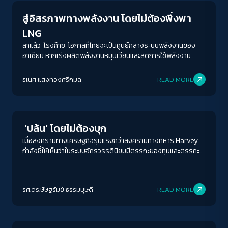
สู่อิสรภาพทางพลังงาน โดยไม่ต้องพึ่งพา
LNG
ลาแล้ว 'โรงก๊าซ' โอกาสที่ไทยจะเป็นศูนย์กลางระบบพลังงานของ
อาเซียน หากเร่งผลิตพลังงานหมุนเวียนและลดการใช้พลังงาน
ฟอสซิลที่ทุนใหญ่ถือครองเต็มหน้าตัก มีเพียงนโยบายและการเมือง
เท่านั้นที่จะทำให้ภาพฝันนั้นเกิดขึ้นจริง
ธเนศ แสงทองศรีกมล
READ MORE
Economy
‘ปล้น’ โดยไม่ต้องบุก
เมื่อสงครามทางเศรษฐกิจรุนแรงกว่าสงครามทางทหาร Harvey
กำลังชี้ให้เห็นว่าในระบบจักรวรรดินิยมมีตรรกะของทุนและตรรกะ
ของอาณาเขตที่ทำงานพร้อมกัน บางขณะก็ขัดแย้งกัน
รศ.ดร.ษัษฐรัมย์ ธรรมบุษดี
READ MORE
Economy