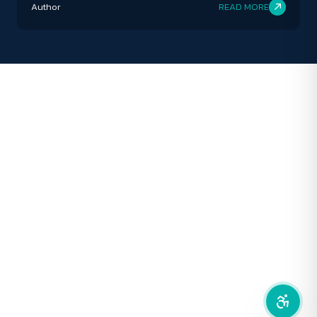
Author
READ MORE
ปิด
Protan
Deutan
Tritan
คอนทราสต์สูง
โหมดขาวดำ
ฟอนต์อ่านง่าย
เน้นลิงก์
เน้นกรอบ Focus
ซ่อนรูปภาพ
ลดการเคลื่อนไหว