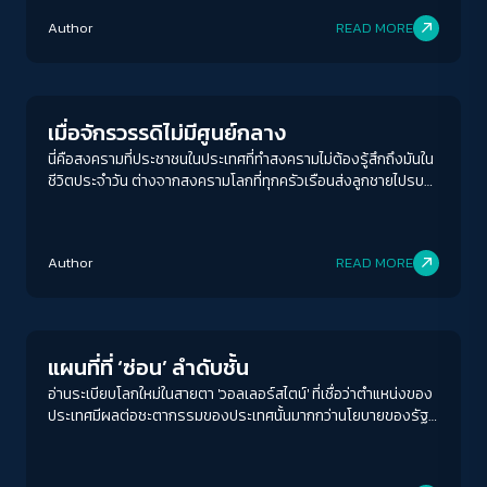
Author
READ MORE
Columnist
เมื่อจักรวรรดิไม่มีศูนย์กลาง
นี่คือสงครามที่ประชาชนในประเทศที่ทำสงครามไม่ต้องรู้สึกถึงมันใน
ชีวิตประจำวัน ต่างจากสงครามโลกที่ทุกครัวเรือนส่งลูกชายไปรบ
และรับรู้ต้นทุนของสงครามอย่างตรงไปตรงมา และเมื่อสังคมไม่รู้
สึกถึงต้นทุน กลไกประชาธิปไตยในการยับยั้งสงครามก็อ่อนแอลง
ACCESS
IBILITY
ตามไปด้วย
Author
READ MORE
Columnist
ขนาดตัวอักษร
A-
A
A+
A++
แผนที่ที่ ‘ซ่อน’ ลำดับชั้น
ระยะห่างข้อความ
อ่านระเบียบโลกใหม่ในสายตา 'วอลเลอร์สไตน์' ที่เชื่อว่าตำแหน่งของ
ประเทศมีผลต่อชะตากรรมของประเทศนั้นมากกว่านโยบายของรัฐ
ปกติ
มาก
มากที่สุด
เสียอีก การเข้าใจลำดับชั้นนั้นคือเงื่อนไขในการเข้าใจว่าความขัดแย้ง
ที่เกิดขึ้นเพื่ออะไรและรับใช้ใคร
ปรับสีสำหรับตาบอดสี