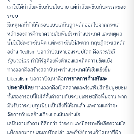
เราไม่ได้กำลังเผชิญกับนโยบาย แต่กำลังเผชิญกับตรรกะของ
ระบบ
มีเหตุผลที่ทำให้กรอบแบบเลนินถูกผลักออกไปจากกระแส
หลักของการศึกษาความสัมพันธ์ระหว่างประเทศ และเหตุผล
นั้นไม่ใช่เพราะมันผิด แต่เพราะมันไม่สะดวก ทฤษฎีกระแสหลัก
อย่าง Realism บอกว่าปัญหาของระบบโลก คือ
การไม่มี
รัฐบาลโลก
ทำให้รัฐต้องพึ่งตัวเองและเกิดความขัดแย้ง
ทางออกคือสร้างสถาบันระหว่างประเทศให้เข้มแข็งขึ้น
Liberalism บอกว่าปัญหาคือ
การขาดการค้าเสรีและ
ประชาธิปไตย
ทางออกคือเปิดตลาดและส่งเสริมสิทธิมนุษยชน
ทั้งสองกรอบนี้ไม่ได้ตั้งคำถามกับระบบเศรษฐกิจพื้นฐาน พวก
มันรับว่าระบบทุนนิยมเป็นสิ่งที่ให้มาแล้ว และถามแค่ว่าจะ
จัดการกับผลข้างเคียงของมันอย่างไร
เลนินถามคำถามที่ลึกกว่า ว่าระบบเองมีตรรกะที่ผลิตความขัด
แย้งออกมาอยู่เสมอหรือเปล่า
และถ้าใช่
การแก้ปัญหาที่ผิว