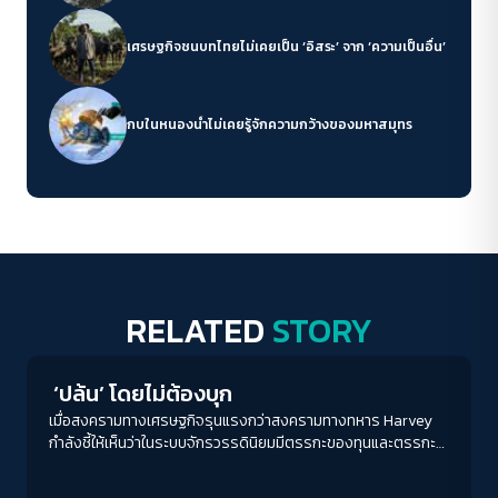
เศรษฐกิจชนบทไทยไม่เคยเป็น ‘อิสระ’ จาก ‘ความเป็นอื่น’
กบในหนองน้ำไม่เคยรู้จักความกว้างของมหาสมุทร
RELATED
STORY
Columnist
‘ปล้น’ โดยไม่ต้องบุก
เมื่อสงครามทางเศรษฐกิจรุนแรงกว่าสงครามทางทหาร Harvey
กำลังชี้ให้เห็นว่าในระบบจักรวรรดินิยมมีตรรกะของทุนและตรรกะ
ของอาณาเขตที่ทำงานพร้อมกัน บางขณะก็ขัดแย้งกัน