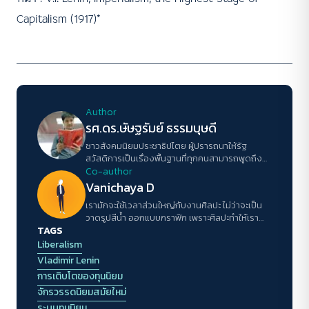
Capitalism (1917)*
Author
รศ.ดร.ษัษฐรัมย์ ธรรมบุษดี
ชาวสังคมนิยมประชาธิปไตย ผู้ปรารถนาให้รัฐ
สวัสดิการเป็นเรื่องพื้นฐานที่ทุกคนสามารถพูดถึง
อธิบายและเรียกร้องได้
Co-author
Vanichaya D
เรามักจะใช้เวลาส่วนใหญ่กับงานศิลปะ ไม่ว่าจะเป็น
วาดรูปสีน้ำ ออกแบบกราฟิก เพราะศิลปะทำให้เรา
TAGS
รู้จักตีความสิ่งใด สิ่งหนึ่งด้วยความละเอียดอ่อน
Liberalism
Vladimir Lenin
การเติบโตของทุนนิยม
จักรวรรดนิยมสมัยใหม่
ระบบทุนนิยม