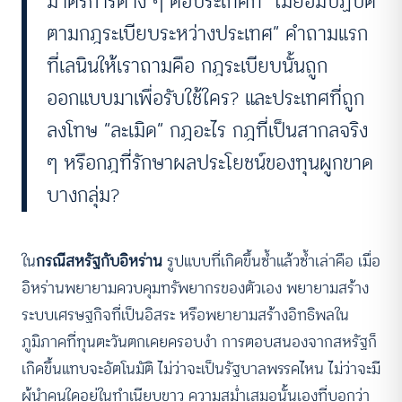
มาตรการต่าง ๆ ต่อประเทศที่ “ไม่ยอมปฏิบัติ
ตามกฎระเบียบระหว่างประเทศ” คำถามแรก
ที่เลนินให้เราถามคือ กฎระเบียบนั้นถูก
ออกแบบมาเพื่อรับใช้ใคร? และประเทศที่ถูก
ลงโทษ “ละเมิด” กฎอะไร กฎที่เป็นสากลจริง
ๆ หรือกฎที่รักษาผลประโยชน์ของทุนผูกขาด
บางกลุ่ม?
ใน
กรณีสหรัฐกับอิหร่าน
รูปแบบที่เกิดขึ้นซ้ำแล้วซ้ำเล่าคือ เมื่อ
อิหร่านพยายามควบคุมทรัพยากรของตัวเอง พยายามสร้าง
ระบบเศรษฐกิจที่เป็นอิสระ หรือพยายามสร้างอิทธิพลใน
ภูมิภาคที่ทุนตะวันตกเคยครอบงำ การตอบสนองจากสหรัฐก็
เกิดขึ้นแทบจะอัตโนมัติ ไม่ว่าจะเป็นรัฐบาลพรรคไหน ไม่ว่าจะมี
ผู้นำคนใดอยู่ในทำเนียบขาว ความสม่ำเสมอนั้นเองที่บอกว่า