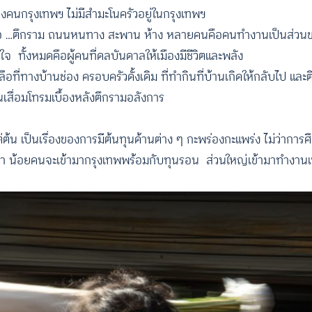
องคนกรุงเทพฯ ไม่มีสำมะโนครัวอยู่ในกรุงเทพฯ
บมือ …ตึกราม ถนนหนทาง สะพาน ห้าง หลายคนคือคนทำงานเป็นส่วน
รใจ ทั้งหมดคือผู้คนที่ดลบันดาลให้เมืองมีชีวิตและพลัง
ลือที่ทางบ้านช่อง ครอบครัวดั้งเดิม ที่ทำกินที่บ้านเกิดให้กลับไป และต
ื่อมโทรมเบื้องหลังตึกรามอลังการ
าแต่ต้น เป็นเรื่องของการมีต้นทุนด้านต่าง ๆ กะพร่องกะแพร่ง ไม่ว่ากา
ีกว่า น้อยคนจะเข้ามากรุงเทพพร้อมกับทุนรอน ส่วนใหญ่เข้ามาทำงานเพื