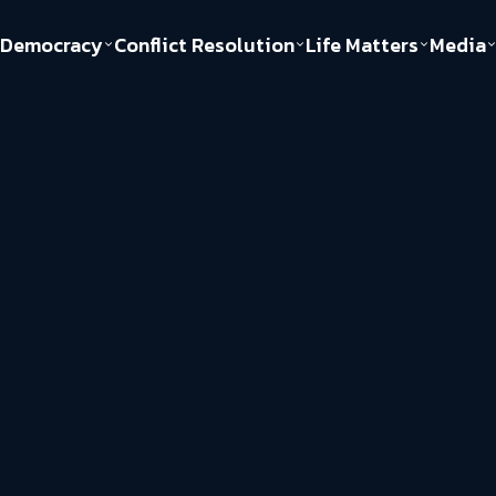
Democracy
Conflict Resolution
Life Matters
Media
Politics
Justice
Gender & Sexuality
Documentary
ful
Environment
Human & Society
Inequality
Play Read
Welfare state
Young Spirit
New World Order