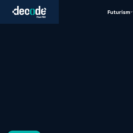
Futurism
Journalism
Crack 
Education
Peace
Sustainability
Workers/Economy
Human Rights