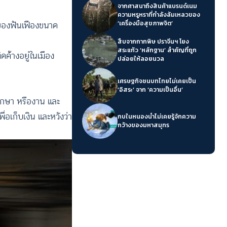
จากศาสนาถึงสินค้าแบรนด์เนม
ความหรูหราที่กำลังล้มเหลวของ
ของฟันเฟืองขนาด
‘เครื่องมือสุขภาพจิต’
สืบจากกากพิษ ปราจีนฯ โยง
สระแก้ว ‘หลักฐาน’ สำคัญที่ถูก
ิดค้างอยู่ในเมือง
ปล่อยให้ลอยนวล
เศรษฐกิจชนบทไทยไม่เคยเป็น
‘อิสระ’ จาก ‘ความเป็นอื่น’
รศึกษา หรืองาน และ
่อเก็บเงิน และหวังว่า
กบในหนองน้ำไม่เคยรู้จักความ
กว้างของมหาสมุทร