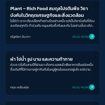
Plant – Rich Food สมดุลโปรตีนพืช วิชา
บังคับในวิกฤตเศรษฐกิจและสิ่งแวดล้อม
ไม่ใช่ว่า เราจะต้องเลือกทำอย่างใดอย่างหนึ่ง แต่เป็นวิชาบังคับที่ต้อง
ลงเรียนทุกตัว ทำร่วมกัน หนุนเสริมซึ่งกันและกัน ไม่อย่างนั้นจะเกิด
ช่องว่างของภาวะวิกฤต แต่ข่าวดีคือ วิชาที่หน่วยกิตมากที่สุดกลับ
เป็นวิชาที่ค่าหน่วยกิตถูกที่สุด การลงทุนต่อทุกหน่วย Plant Rich
ณัฐณิชา มีนาภา
READ MORE
Food System จะเป็นสิ่งที่ได้ผลลัพธ์การลดการปล่อนก๊าซเรือน
Sustainability
กระจกได้สูงที่สุด จากตัวเลข 1 : 28 เมื่อมองในเชิงการลงทุนต่อ
หน่วยและผลลัพธ์ได้กลับมา
ผำ ไข่น้ำ รูป นาม และความท้าทาย
ช่วงราวไม่ถึงสามปีที่ผ่านมา เกิดกระแสสนใจพืชอาหารถิ่นชนิดหนึ่ง
ซึ่งเดิมทีก็มีการหาอยู่หากินกันในหมู่ผู้คนในชนบทอยู่แล้ว แต่ความ
สนใจนั้นดูจะขยายตัวกว้างออกไปยังคนนอกวัฒนธรรมอย่าง
รวดเร็วราวไฟป่า นั่นก็คือกระแส “ตื่นผำ” ที่ผู้บริโภคชาวไทยหันมา
สนใจและพูดถึงพืชลอยน้ำสีเขียวขนาดเล็กจิ๋ว เรียกกันหลายชื่อ
กฤช เหลือลมัย
READ MORE
ตั้งแต่ผำ (Wolffia) ไข่ผำ ไข่น้ำ ฯลฯ กันมากมายอย่างไม่เคยมีมา
ก่อน
Sustainability