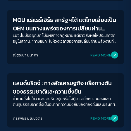
MOU แร่แรร์เอิร์ธ สหรัฐฯได้ แต่ไทยเสี่ยงเป็น
OEM บนทางแพร่งของการเปลี่ยนผ่าน
พลังงาน
แม้จะไม่มีข้อผูกมัด ไม่มีผลทางกฎหมาย แต่อาจส่งผลให้ประเทศตก
อยู่ในสถานะ "ทางแยก" ในห้วงเวลาของการเปลี่ยนผ่านพลังงานที่
ไทยอาจเป็นเพียง ‘จุดแวะพัก’ ของการผลิต ถลุงและแต่งแร่ ก่อนส่ง
ออกไปประเทศมหาอำนาจ
ณัฐณิชา มีนาภา
READ MORE
Sustainability
แลนด์บริดจ์ : ทางลัดเศรษฐกิจ หรือทางตัน
ของธรรมชาติและความยั่งยืน
คำถามจึงไม่ใช่ว่าแลนด์บริดจ์คุ้มหรือไม่คุ้ม แต่คือเราจะยอมแลก
ต้นทุนธรรมชาติซึ่งเป็นอนาคตความยั่งยืนของท้องถิ่นและประเทศ
กับความฝันทางเศรษฐกิจระยะสั้นที่ไม่มีหลักประกันใด ๆ เลยเช่นนั้น
หรือ
ดร.เพชร มโนปวิตร
READ MORE
Sustainability