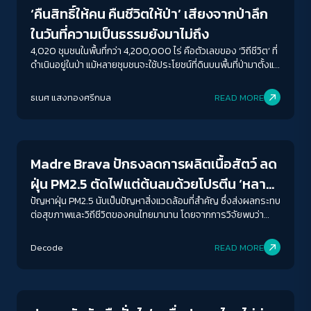
‘คืนสิทธิ์ให้คน คืนชีวิตให้ป่า’ เสียงจากป่าลึก
ในวันที่ความเป็นธรรมยังมาไม่ถึง
4,020 ชุมชนในพื้นที่กว่า 4,200,000 ไร่ คือตัวเลขของ ‘วิถีชีวิต’ ที่
ดำเนินอยู่ในป่า แม้หลายชุมชนจะใช้ประโยชน์ที่ดินบนพื้นที่ป่ามาตั้งแต่
ยุคสมัยของบรรพบุรุษ
ธเนศ แสงทองศรีกมล
READ MORE
Sustainability
Madre Brava ปักธงลดการผลิตเนื้อสัตว์ ลด
ฝุ่น PM2.5 ตัดไฟแต่ต้นลมด้วยโปรตีน ‘หลาก
หลาย’
ปัญหาฝุ่น PM2.5 นับเป็นปัญหาสิ่งแวดล้อมที่สำคัญ ซึ่งส่งผลกระทบ
ต่อสุขภาพและวิถีชีวิตของคนไทยมานาน โดยจากการวิจัยพบว่า
ปัจจัยที่ก่อให้เกิด PM2.5 มีหลายปัจจัย ไม่ว่าจะเป็นการผลิตถ่านอัด
แท่ง ภาคอุตสาหกรรม และการคมนาคมขนส่ง และในปี 2020 พบว่า
Decode
READ MORE
แหล่งกำเนิด PM2.5 ที่ใหญ่ที่สุดในประเทศไทยคือการเผาเพื่อ
Sustainability
การเกษตร ซึ่งก่อให้เกิด PM2.5 มากกว่าหนึ่งในสาม