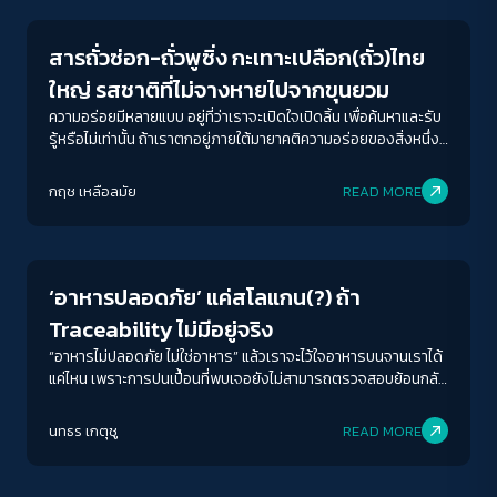
สารถั่วซ่อก-ถั่วพูซิ่ง กะเทาะเปลือก(ถั่ว)ไทย
ใหญ่ รสชาติที่ไม่จางหายไปจากขุนยวม
ความอร่อยมีหลายแบบ อยู่ที่ว่าเราจะเปิดใจเปิดลิ้น เพื่อค้นหาและรับ
รู้หรือไม่เท่านั้น ถ้าเราตกอยู่ภายใต้มายาคติความอร่อยของสิ่งหนึ่ง
สิ่งใด เช่น เนื้อสัตว์เพียงอย่างเดียว การครอบงำ กระทั่งปิดกั้นการ
รับรู้รสชาติความอร่อยที่หลากหลาย ก็ย่อมยังดำเนินอยู่ต่อไป
กฤช เหลือลมัย
READ MORE
Sustainability
‘อาหารปลอดภัย’ แค่สโลแกน(?) ถ้า
Traceability ไม่มีอยู่จริง
“อาหารไม่ปลอดภัย ไม่ใช่อาหาร” แล้วเราจะไว้ใจอาหารบนจานเราได้
แค่ไหน เพราะการปนเปื้อนที่พบเจอยังไม่สามารถตรวจสอบย้อนกลับ
ได้
นทธร เกตุชู
READ MORE
Sustainability