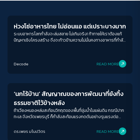
Sustainability
ห่วงโซ่อาหารไทย ไม่อ่อนแอ แต่เปราะบางมาก
ระบบอาหารโลกกำลังจะล่มสลาย ไม่เกินจริง! ท้าทายให้เราต้องแก้
ปัญหาเชิงโครงสร้าง จึงจะก้าวข้ามความไม่มั่นคงทางอาหารที่กำลัง
สั่นคลอนจากความเสี่ยงต่าง ๆ ที่เกิดขึ้นทั่วโลก
Decode
READ MORE
Sustainability
‘นกไร้บ้าน’ สัญญาณของการพัฒนาที่ยังทิ้ง
ธรรมชาติไว้ข้างหลัง
ถ้าเวียงหนองหล่มสะท้อนวิกฤตของพื้นที่ชุ่มน้ำในแผ่นดิน กรณีปาก
ทะเล จังหวัดเพชรบุรี ก็กำลังสะท้อนแรงกดดันอย่างรุนแรงต่อ
ระบบนิเวศชายฝั่งที่มีความสำคัญระดับโลก ตัวเลขการเติบโตทาง
เศรษฐกิจอาจไม่มีความหมายอะไรเลย
ดร.เพชร มโนปวิตร
READ MORE
Sustainability