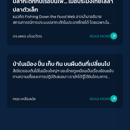
ปลากะตักกับเรือปั่นไฟ… เมื่อประมงไทยไล่ล่า
ปลาตัวเล็ก
แนวคิด Fishing Down the Food Web อาจนำมาอธิบาย
สถานการณ์การประมงปลากะตักในประเทศไทยได้ โดยเฉพาะใน
บริบทของข้อถกเถียงเกี่ยวกับการแก้ไขพ.ร.ก.ประมงฉบับใหม่ ที่อาจ
เปิดโอกาสให้มีการทำประมงอวนล้อมจับปลากะตักประกอบแสงไฟ
ดร.เพชร มโนปวิตร
READ MORE
ด้วยอวนตาถี่นอกเขต 12 ไมล์ทะเล ปรากฏการณ์ไล่ล่าปลาตัวเล็ก
Sustainability
กำลังสะท้อนปัญหาที่ใหญ่กว่าของทะเลไทยและความไม่ยั่งยืนของ
ACCESS
IBILITY
การประมง
ป่าในเมือง ปั่น เก็บ กิน บนผืนดินที่เปลี่ยนไป
ขนาดตัวอักษร
สีเขียวของต้นไม้ในเมืองใหญ่ๆ ของไทยดูเหมือนเป็นเรื่องย้อนแย้ง
A-
A
A+
A++
ทางความเชื่อและการปฏิบัติเสมอมา เรามักได้รู้ได้ยินโครงการ
รณรงค์ปลูกต้นไม้ให้เป็นปอดของเมือง ผลิตออกซิเจนให้ผู้คนที่อยู่
ระยะห่างข้อความ
อาศัย ลดมลพิษ เป็นร่มเงาสีสัน ถ้าเป็นสมัยปัจจุบัน ก็อาจรวมถึง
เรื่องโครงการธนาคารต้นไม้ หรือคาร์บอนเครดิต ที่คิดคำนวณไว้ให้
ปกติ
มาก
มากที่สุด
กฤช เหลือลมัย
READ MORE
สัมพันธ์กับสภาวะสิ่งแวดล้อมโลก ทว่า ก็ยังได้ยินข่าวการตัดฟัน
ต้นไม้อย่างรู้ไม่เท่าถึงการณ์ อย่างปราศจากความรู้ความเข้าใจด้าน
ปรับสีสำหรับตาบอดสี
รุกขศาสตร์อยู่บ่อยครั้ง จนน่าสงสัยว่า ตกลงคนไทยจะเอายังไงกับ
ต้นไม้กันแน่
ปิด
Protan
Deutan
Tritan