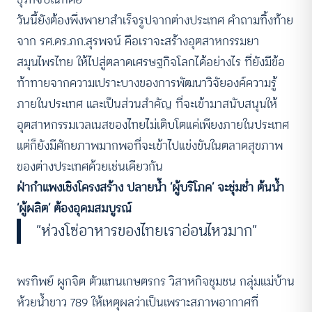
วันนี้ยังต้องพึ่งพายาสำเร็จรูปจากต่างประเทศ คำถามทิ้งท้าย
จาก รศ.ดร.ภก.สุรพจน์ คือเราจะสร้างอุตสาหกรรมยา
สมุนไพรไทย ให้ไปสู่ตลาดเศรษฐกิจโลกได้อย่างไร ที่ยังมีข้อ
ท้าทายจากความเปราะบางของการพัฒนาวิจัยองค์ความรู้
ภายในประเทศ และเป็นส่วนสำคัญ ที่จะเข้ามาสนับสนุนให้
อุตสาหกรรมเวลเนสของไทยไม่เติบโตแค่เพียงภายในประเทศ
แต่ก็ยังมีศักยภาพมากพอที่จะเข้าไปแข่งขันในตลาดสุขภาพ
ของต่างประเทศด้วยเช่นเดียวกัน
ฝ่ากำแพงเชิงโครงสร้าง ปลายน้ำ ‘ผู้บริโภค’ จะชุ่มช่ำ ต้นน้ำ
‘ผู้ผลิต’ ต้องอุดมสมบูรณ์
“ห่วงโซ่อาหารของไทยเราอ่อนไหวมาก”
พรทิพย์ ผูกจิต ตัวแทนเกษตรกร วิสาหกิจชุมชน กลุ่มแม่บ้าน
ห้วยน้ำขาว 789 ให้เหตุผลว่าเป็นเพราะสภาพอากาศที่