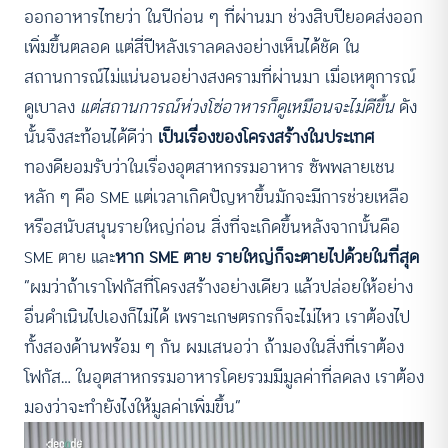
ออกอาหารไทยว่า ในปีก่อน ๆ ที่ผ่านมา ช่วงสิบปียอดส่งออก
เพิ่มขึ้นตลอด แต่สี่ปีหลังเราลดลงอย่างเห็นได้ชัด ใน
สถานการณ์ไม่แน่นอนอย่างสงครามที่ผ่านมา เมื่อเหตุการณ์
ดูเบาลง
แต่สถานการณ์ห่วงโซ่อาหารก็ดูเหมือนจะไม่ดีขึ้น
ดัง
นั้นจึงสะท้อนได้ดีว่า
เป็นเรื่องของโครงสร้างในประเทศ
ทองดียอมรับว่าในเรื่องอุตสาหกรรมอาหาร ซัพพลายเชน
หลัก ๆ คือ SME แต่เวลาเกิดปัญหาขึ้นมักจะมีการช่วยเหลือ
หรือสนับสนุนรายใหญ่ก่อน สิ่งที่จะเกิดขึ้นหลังจากนั้นคือ
SME ตาย และ
หาก SME ตาย รายใหญ่ก็จะตายไปด้วยในที่สุด
“ผมว่าถ้าเราโฟกัสที่โครงสร้างอย่างเดียว แล้วปล่อยให้อย่าง
อื่นดำเนินไปเองก็ไม่ได้ เพราะเกษตรกรก็จะไม่ไหว เราต้องไป
ทั้งสองด้านพร้อม ๆ กัน ผมเสนอว่า ถ้ามองในสิ่งที่เราต้อง
โฟกัส… ในอุตสาหกรรมอาหารโดยรวมมีมูลค่าที่ลดลง เราต้อง
มองว่าจะทำยังไงให้มูลค่าเพิ่มขึ้น”