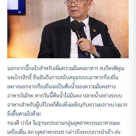
นอกจากนี้กลไกสำหรับเพิ่มความมั่นคงอาหาร ศ.เกียรติคุณ
นพ.ไกรสิทธิ์ ยืนยันถึงการสนับสนุนระบบอาหารท้องถิ่น
เพราะนอกจากท้องถิ่นจะเป็นต้นน้ำของความมั่นคงทาง
อาหารในไทย หากวันนี้ต้นน้ำไม่มั่นคง ปลายน้ำอย่างระบบ
อาหารสำหรับผู้บริโภคก็ต้องยิ่งเผชิญกับความเปราะบางมาก
ยิ่งขึ้นตามไปด้วย
ทองดี ปาโส ในฐานะประธานกลุ่มอุตสาหกรรมอาหารและ
เครื่องดื่ม สภาอุตสาหกรรมฯ กล่าวถึงระบบการนำเข้า-ส่ง