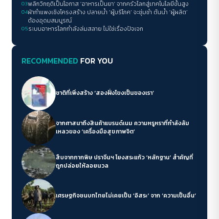
03
พลิกวิกฤติเป็นโอกาส ‘อาหารเป็นยา’ จากครัวโลกสู่เทคโนโลยีขั้นสูง
04
ฝ่ากำแพงเชิงโครงสร้าง ปลายน้ำ ‘ผู้บริโภค’ จะชุ่มช่ำ ต้นน้ำ ‘ผู้ผลิต’
ต้องอุดมสมบูรณ์
05
ระบบอาหารโลกกำลังล่มสลาย ไม่ใช่เรื่องปัจเจก
RECOMMENDED
FOR YOU
ชาติที่เพิ่งสร้าง ‘สองฝั่งโขงเป็นของเรา’
จากศาสนาถึงสินค้าแบรนด์เนม ความหรูหราที่กำลังล้ม
เหลวของ ‘เครื่องมือสุขภาพจิต’
สืบจากกากพิษ ปราจีนฯ โยงสระแก้ว ‘หลักฐาน’ สำคัญที่
ถูกปล่อยให้ลอยนวล
เศรษฐกิจชนบทไทยไม่เคยเป็น ‘อิสระ’ จาก ‘ความเป็นอื่น’