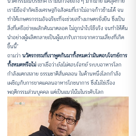
นวัตกรรมในประเทศ เรามีนักวิจัยเก่ง ๆ มากมาย แต่สุดท้าย
เรามีข้อจำกัดเชิงเศรษฐกิจสังคมที่เราไม่อาจก้าวข้ามได้ จน
ทำให้เกษตรกรรมอัจฉริยะที่จะช่วยสร้างเกษตรยั่งยืน ซึ่งเป็น
สิ่งที่เครือข่ายผลักดันมาตลอด ไม่ถูกนำไปใช้จริง จนทำให้ต้น
นำอย่างผู้ผลิตกลายเป็นผู้แบกรับภาระจากความเสี่ยงที่เกิด
ขึ้นนี้”
ถามว่า
นวัตรกรรมที่เราพูดกันมาทั้งหมดว่ามันตอบโจทย์การ
ทั้งหมดหรือไม่
เขาเชื่อว่า
ยังไม่ตอบโจทย์
ระบบอาหารโลก
กำลังแตกสลาย ธรรมชาติสั่นคลอน ในด้านหนึ่งโลกกำลัง
เผชิญกับการขาดแคลนอาหารโภชนาการ ซึ่งไม่ใช่เรื่อง
พฤติกรรมส่วนบุคคล แต่เป็นแนวโน้มในระดับโลก