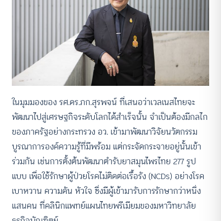
ในมุมมองของ รศ.ดร.ภก.สุรพจน์ ที่เสนอว่าเวลเนสไทยจะ
พัฒนาไปสู่เศรษฐกิจระดับโลกได้สำเร็จนั้น จำเป็นต้องมีกลไก
ของภาครัฐอย่างกระทรวง อว. เข้ามาพัฒนาวิจัยนวัตกรรม
บูรณาการองค์ความรู้ที่มีพร้อม แต่กระจัดกระจายอยู่นั้นเข้า
ร่วมกัน เช่นการตั้งต้นพัฒนาตำรับยาสมุนไพรไทย 277 รูป
แบบ เพื่อใช้รักษาผู้ป่วยโรคไม่ติดต่อเรื้อรัง (NCDs) อย่างโรค
เบาหวาน ความดัน หัวใจ ซึ่งมีผู้เข้ามารับการรักษากว่าหนึ่ง
แสนคน ที่คลินิกแพทย์แผนไทยพรีเมียมของมหาวิทยาลัย
ธุรกิจบัณฑิตย์