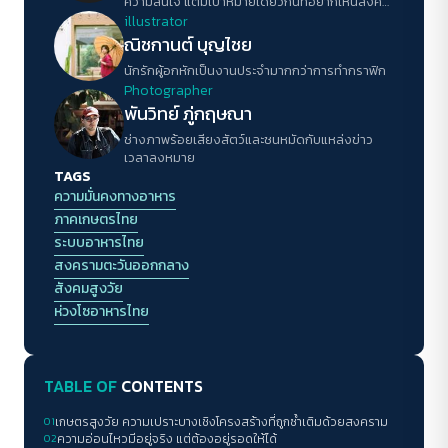
ความสนใจ แต่มีเป้าหมายเดียวกันที่อยากเห็นสังคม
ดีขึ้น
illustrator
ณิชกานต์ บุญไชย
นักรักผู้อกหักเป็นงานประจำมากกว่าการทำกราฟิก
Photographer
พันวิทย์ ภู่กฤษณา
ช่างภาพร้อยเสียงสัตว์และชนหมัดกับแหล่งข่าว
เวลาลงหมาย
TAGS
ความมั่นคงทางอาหาร
ภาคเกษตรไทย
ระบบอาหารไทย
สงครามตะวันออกกลาง
สังคมสูงวัย
ห่วงโซอาหารไทย
TABLE OF
CONTENTS
01
เกษตรสูงวัย ความเปราะบางเชิงโครงสร้างที่ถูกซ้ำเติมด้วยสงคราม
02
ความอ่อนไหวมีอยู่จริง แต่ต้องอยู่รอดให้ได้