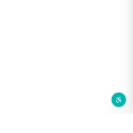
โหมดขาวดำ
ฟอนต์อ่านง่าย
เน้นลิงก์
เน้นกรอบ Focus
ซ่อนรูปภาพ
ลดการเคลื่อนไหว