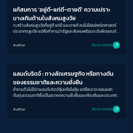
แก้สมการ ‘อยู่ดี-แก่ดี-ตายดี’ ความเปราะ
บางเกินต้านในสังคมสูงวัย
จะสร้างสังคมสูงวัยที่อยู่ดี แก่ดี และตายดี คงไม่ใช่แค่คณิตศาสตร์
ประชากรสูงวัย แต่คือคำถามว่ารัฐและสังคมพร้อมจะรับผิดชอบต่อ
คุณภาพชีวิตของผู้คนในทุกช่วงวัยมากแค่ไหน
ACCESS
IBILITY
Author
READ MORE
Economy
ขนาดตัวอักษร
A-
A
A+
A++
แลนด์บริดจ์ : ทางลัดเศรษฐกิจ หรือทางตัน
ระยะห่างข้อความ
ของธรรมชาติและความยั่งยืน
ปกติ
มาก
มากที่สุด
คำถามจึงไม่ใช่ว่าแลนด์บริดจ์คุ้มหรือไม่คุ้ม แต่คือเราจะยอมแลก
ต้นทุนธรรมชาติซึ่งเป็นอนาคตความยั่งยืนของท้องถิ่นและประเทศ
กับความฝันทางเศรษฐกิจระยะสั้นที่ไม่มีหลักประกันใด ๆ เลยเช่นนั้น
ปรับสีสำหรับตาบอดสี
หรือ
Author
READ MORE
ปิด
Protan
Deutan
Tritan
คอนทราสต์สูง