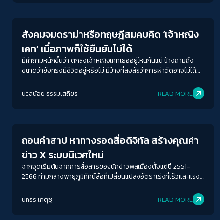
Journalism
สังคมจมดราม่าหรือทฤษฎีสมคบคิด ‘เจ้าหญิง
เคท’ เมื่อภาพก็ใช้ยืนยันไม่ได้
มีคำถามหนักขึ้นว่า ตกลงเจ้าหญิงเคทเธออยู่ไหนกันแน่ บ้างถามถึง
ขนาดว่ายังทรงมีชีวิตอยู่หรือไม่ มีบ้างที่สงสัยว่าการผ่าตัดอาจไม่ได้
ผลหรือไม่ก็มีโรคที่ร้ายแรงมากกว่าที่เปิดเผยออกมา มีคนถามไปถึง
การถูกทำร้ายร่างกายหรือถูกกักบริเวณก็มี รวมไปถึงที่ว่าหลบซ่อนตัว
นวลน้อย ธรรมเสถียร
READ MORE
ด้วย คือโลกโซเชียลนั้นเหมือนจะพร้อมจะเป็นแหล่งบ่มเพาะทฤษฎี
Journalism
สมคบคิดตลอดเวลา
ถอนคำสาป หาทางรอดสื่อดิจิทัล สร้างคุณค่า
ข่าว X ระบบนิเวศใหม่
จากจุดเริ่มต้นจากการสื่อสารของนักข่าวพลเมืองตั้งแต่ปี 2551-
2566 ท่ามกลางพายุภูมิทัศน์สื่อที่เปลี่ยนแปลงอัตราเร่งที่เร็วและแรง
ยังไม่นับรวมถึงการเติบโตและความหลากหลายของสื่อในยุคนี้ การ
สื่อสารประเด็นทางสังคมยังคงเผชิญกับความท้าทายที่ต้องอยู่ให้รอด
นทธร เกตุชู
READ MORE
ยืนระยะให้นานแล้ว ยังฝันไกลและอยากไปให้ถึงจุดกึ่งกลางระหว่าง
Commercial และท้าชนความอยุติธรรมในสังคม