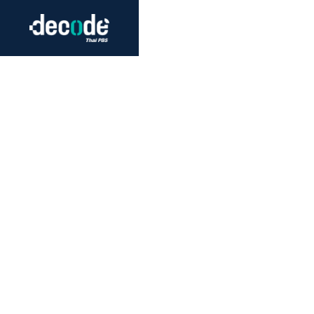
Futurism
Journalism
Crack 
Education
Peace
Sustainability
Workers/Economy
Human Rights