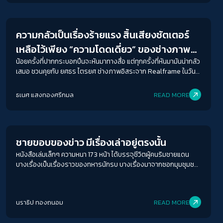
Journalism
ความกลัวเป็นเรื่องร้ายแรง สิ้นเสียงชัตเตอร์
ACCESS
IBILITY
เหลือไว้เพียง “ความโดดเดี่ยว” ของช่างภาพ
อิสระในสนามข่าวการเมือง
น้อยครั้งที่ปากกระบอกปืนจะหันมาทางสื่อ แต่ทุกครั้งที่หันมามันน่ากลัว
ขนาดตัวอักษร
เสมอ ชวนคุยกับ ยศธร ไตรยศ ช่างภาพอิสระจาก Realframe ในวันที่
A-
A
A+
A++
เสรีภาพสื่อถอยหลังกลับ และภาพถ่ายไม่ใช่ประจักษ์พยานแห่งความ
จริงในสายตารัฐไทย
ธเนศ แสงทองศรีกมล
READ MORE
ระยะห่างข้อความ
Journalism
ปกติ
มาก
มากที่สุด
ชายขอบของข่าว มีเรื่องเล่าอยู่ตรงนั้น
ปรับสีสำหรับตาบอดสี
หนังสือเล่มเล็กๆ ความหนา 173 หน้า ได้บรรจุชีวิตผู้คนริมชายแดน
ปิด
Protan
Deutan
Tritan
บางเรื่องเป็นเรื่องราวของทหารนักรบ บางเรื่องมาจากซอกมุมชุมชน
ที่กำลังถูกรัฐและทุนลุกคืบชูธงในนามของการพัฒนาที่พร้อมเบียดขับ
ผู้คนที่อาศัยมาก่อนให้พ้นทาง หนังสือเล่มบางนี้ มาจากประสบการณ์ทำ
คอนทราสต์สูง
ข่าวของ ภาสกร จำลองราช ผู้ก่อตั้งและบรรณาธิการสำนักข่าวชาย
นราธิป ทองถนอม
READ MORE
ขอบ
โหมดขาวดำ