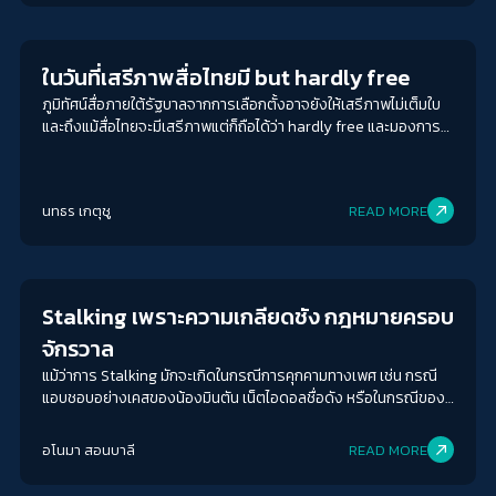
Journalism
ในวันที่เสรีภาพสื่อไทยมี but hardly free
ภูมิทัศน์สื่อภายใต้รัฐบาลจากการเลือกตั้งอาจยังให้เสรีภาพไม่เต็มใบ
และถึงแม้สื่อไทยจะมีเสรีภาพแต่ก็ถือได้ว่า hardly free และมองการ
เดินทางไกลของเสรีภาพครั้งนี้ว่าหินก้อนต่อไปจะไปตกลงที่ใดกับ
ดร.พรรษาสิริ กุหลาบ คณะนิเทศศาสตร์ จุฬาลงกรณ์มหาวิทยาลัย
นทธร เกตุชู
READ MORE
Journalism
Stalking เพราะความเกลียดชัง กฎหมายครอบ
จักรวาล
แม้ว่าการ Stalking มักจะเกิดในกรณีการคุกคามทางเพศ เช่น กรณี
แอบชอบอย่างเคสของน้องมินตัน เน็ตไอดอลชื่อดัง หรือในกรณีของ
อดีตคนรักที่เลิกรากันไปแล้วมีการสะกดรอยติดตาม เพราะแค้นหรือ
อยากทำร้ายร่างกาย หรือคนที่ถูกบอกเลิก อาจมีการ Stalking เพราะ
อโนมา สอนบาลี
READ MORE
อยากกลับเข้ามาในความสัมพันธ์ นอกจากนี้ในอีกกรณีหนึ่งคือ
Stalking เพราะความเกลียด เช่น ความเห็นทางการเมืองไม่ตรงกัน