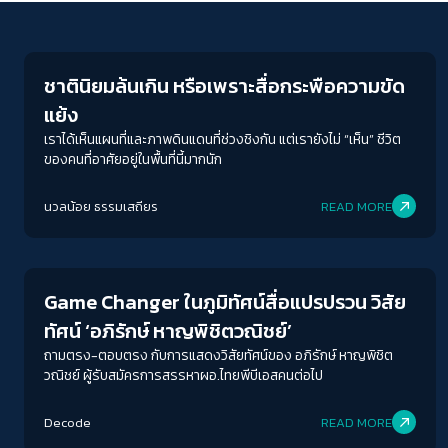
Journalism
ชาตินิยมล้นเกิน หรือเพราะสื่อกระพือความขัด
แย้ง
เราได้เห็นแผนที่และภาพดินแดนที่ช่วงชิงกัน แต่เรายังไม่ “เห็น” ชีวิต
ของคนที่อาศัยอยู่ในพื้นที่นี้มากนัก
นวลน้อย ธรรมเสถียร
READ MORE
Journalism
Game Changer ในภูมิทัศน์สื่อแปรปรวน วิสัย
ทัศน์ ‘อภิรักษ์ หาญพิชิตวณิชย์’
ถามตรง-ตอบตรง กับการแสดงวิสัยทัศน์ของ อภิรักษ์ หาญพิชิต
วณิชย์ ผู้รับสมัครการสรรหาผอ.ไทยพีบีเอสคนต่อไป
Decode
READ MORE