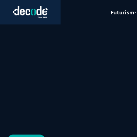
Futurism
Journalism
Crack 
Education
Peace
Sustainability
Workers/Economy
Human Rights