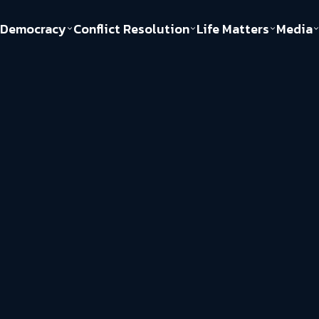
Democracy
Conflict Resolution
Life Matters
Media
Politics
Justice
Gender & Sexuality
Documentary
ful
Environment
Human & Society
Inequality
Play Read
Welfare state
Young Spirit
New World Order