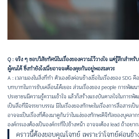
Q : จริง ๆ ชอบวิสัยทัศน์ในเรื่องของความไว้วางใจ แต่รู้สึกสําห
ผู้คนได้ ซึ่งทํายังไงเนี่ยอาจจะต้องคุยกันอยู่พอสมควร
A : เวลามองในสิ่งที่ทํา ตัวเองยังค่อนข้างเชื่อในเรื่องของ SDG คื
บทบาทในการขับเคลื่อนได้เยอะ ส่วนเรื่องของ people การพัฒนาตัวเ
ประชาชนมีความรู้ความเข้าใจ แล้วก็สร้างแรงบันดาลใจในการพัฒนาร่
เป็นสื่อที่มีจรรยาบรรณ มีในเรื่องของทักษะในเรื่องการสื่อสารเป็นเ
อาจจะเป็นเรื่องที่ต้องมาดูกันว่าในแง่ของทักษะดิจิทัลของบุคลา
องค์กรเองต้องเป็นองค์กรที่ไปข้างหน้า อาจจะต้อง lead ถ้าอยา
คราวนี้ต้องขอบคุณโจทย์ เพราะว่าโจทย์ค่อนข้า