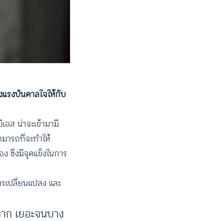
้างแรงบันดาลใจให้กับ
บีเอส น่าจะเข้ามามี
มารถที่จะทําให้
ง ซึ่งมีจุดแข็งในการ
บการเปลี่ยนแปลง และ
อะมาก เยอะจนบาง