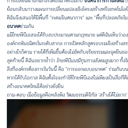
การเปลี่ยนผ่านที่แท้จริงต้องมาพร้อมกับ
จินตนาการทางสังคม
(s
ย้อนกลับมาวางแผนการเปลี่ยนแปลงเชิงโครงสร้างหรือเทคโนโลยี
ดิฉันจึงเสนอให้มีพื้นที่ “ระดมจินตนาการ” และ “พื้นที่ปลอดภั
อนาคต
ร่วมกัน
แม้ไทยพีบีเอสจะได้รับงบประมาณตามกฎหมาย แต่ดิฉันเห็นว่าองค์
องค์กรพันธมิตรในระดับสากล การเปิดหลักสูตรอบรมเชิงสร้างสรร
อย่างไรก็ตาม รายได้ที่เพิ่มขึ้นต้องไม่ขัดกับจริยธรรมและจุดยืน
สุดท้ายนี้ ดิฉันอยากย้ำว่า
ไทยพีบีเอสมีทุนทางสังคมสูงมาก
ทั้ง
สิ่งที่องค์กรต้องการในวันนี้ คือ “การออกแบบอนาคต” ร่วมกันบน
หากได้รับโอกาส ดิฉันตั้งใจจะทำให้ไทยพีบีเอสไม่เพียงเป็นสื่อที่
สร้างอนาคตใหม่ได้อย่างยั่งยืน
ถาม-ตอบ เมื่อข้อมูลคือหลังพิง วัฒนธรรมดิจิทัล ‘สร้างได้ไม่ยาก’