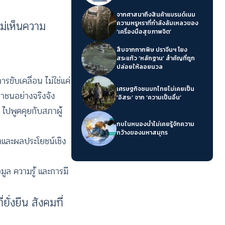
จากศาสนาถึงสินค้าแบรนด์เนม
ไม่เห็นความ
ความหรูหราที่กำลังล้มเหลวของ
‘เครื่องมือสุขภาพจิต’
สืบจากกากพิษ ปราจีนฯ โยง
สระแก้ว ‘หลักฐาน’ สำคัญที่ถูก
ปล่อยให้ลอยนวล
รขับเคลื่อน ไม่ใช่แค่
เศรษฐกิจชนบทไทยไม่เคยเป็น
ชาชนอย่างจริงจัง
‘อิสระ’ จาก ‘ความเป็นอื่น’
 ไปพูดคุยกับสภาผู้
กบในหนองน้ำไม่เคยรู้จักความ
กว้างของมหาสมุทร
ณาและผลประโยชน์เชิง
มูล ความรู้ และการมี
่ยั่งยืน สังคมที่