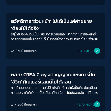
Welfare state
สวัสดิการ ‘ถ้วนหน้า’ ไม่ได้เป็นแค่คำขยาย
‘ต้องใช้ได้จริง’
รัฐไทยมองคนจนเป็น “ผู้รับการช่วยเหลือ” มากกว่า “เจ้าของสิทธิ์”
การออกแบบนโยบายจึงเต็มไปด้วยคำว่า “สำหรับผู้ยากไร้” “สำหรับ
ผู้พิการ” “สำหรับกลุ่มเปราะบาง” แต่ไม่เคยใช้คำว่า “สำหรับทุกคน”
ฟาห์เรนน์ นิยมเดชา
READ MORE
Human & Society
ผัสสะ CREA Clay จิตวิญญาณแห่งการปั้น
‘ชีวิต’ ที่เนเธอร์แลนด์ไม่ได้สอน
การย้ายมาประเทศไทยโดยไม่มีอะไรติดตัว แต่เมื่อปั้นดิน มันเหมือน
การอนุญาติให้เด็กคนนั้นกลับมาอีกครั้ง — ไม่ใช่ของเล่น แต่คือการ
ดำรงอยู่
ฟาห์เรนน์ นิยมเดชา
READ MORE