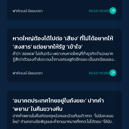
การรับผิดชอบ (accountability) ของกกต.
ฟาห์เรนน์ นิยมเดชา
READ MORE
Human & Society
หาดใหญ่ต้องได้ไปต่อ ‘เสียง’ ที่ไม่ได้อยากให้
‘สงสาร’ แต่อยากให้รัฐ ‘เข้าใจ’
คำว่า ‘ลอยแพ’ ไม่เกินจริง เพราะคนหาดใหญ่ที่ทำธุรกิจจำนวนมาก
รู้สึกว่าตัวเองกำลังจะจมน้ำทางเศรษฐกิจอีกรอบ เป็นบทเรียนของ
รัฐล้วนๆที่จะต้องพิสูจน์ว่า ‘ช่วยได้จริง’ มากกว่าแค่คำมั่นสัญญา
ฟาห์เรนน์ นิยมเดชา
READ MORE
Election
‘อนาคตประเทศไทยอยู่ในถังขยะ’ ปากคำ
‘พยาน’ ในคืนขวางหีบ
ปากคำพยานในคืนเกิดเหตุหนังคนละม้วนกับมติ กกต. “ไม่นับคะแนน
ใหม่” ท่ามกลางข้อพิรุธและคำถามมากมายที่กกต.ไม่ได้ตอบ "ให้นับ
คะแนนใหม่ อาจไม่พอ...ต้องใบเหลืองเลือกตั้งใหม่ หรือ ใบส้ม เลือก