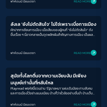
ฟาห์เรนน์ นิยมเดชา
READ MORE
Crack Politics
ลังเล ‘ยังไม่ตัดสินใจ’ ไม่ใช่เพราะเบื่อการเมือง
หักปากกาเซียนการเมือง เมื่อเสียงของผู้คนที่ “ยังไม่ตัดสินใจ” ดัง
ขึ้นเรื่อย ๆ นี่อาจกลายเป็นจุดพลิกผันสำคัญทางการเมือง เป็นผล
พวงจากผลลัพธ์ที่ไม่เคยนำไปสู่รัฐบาลที่สะท้อนเสียงประชาชนอย่าง
แท้จริง
ฟาห์เรนน์ นิยมเดชา
READ MORE
Play Read
สุนัขทั้งโลกตื่นจากความเงียบงัน มีเพียง
มนุษย์เท่านั้นที่หลับใหล
Playread พฤหัสนี้ชวนอ่าน 'รัฐบาลหมา' แฝงเร้นนัยยะทางสังคม
และการเมืองไว้อย่างแนบเนียน บ้างก็ว่ายั่วล้ออย่างขื่นขำ บ้างเจ็บ
ปวดในเสียงหัวเราะอันหยามหยัน
ฟาห์เรนน์ นิยมเดชา
READ MORE