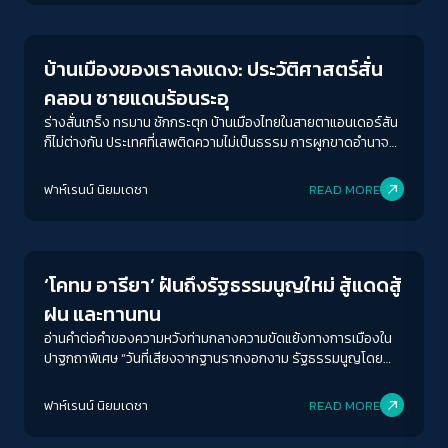
Play Read
บ้านเมืองของเราลงแดง: ประวัติศาสตร์สั่น
คลอน ชายแดนร้อนระอุ
ร่างสั่นเกร็ง ทรมาน ชักกระตุก บ้านเมืองไทยในสายตาแอนเดอร์สัน
ก็ไม่ต่างกัน ประเทศที่เสพติดความไม่เป็นธรรม การผูกขาดอำนาจ
เสพติดอาการคลั่งชาติและการกดทับผู้เสียเปรียบในสังคม
ฟาห์เรนน์ นิยมเดชา
READ MORE
Crack Politics
ACCESS
IBILITY
‘โคทม อารียา’ ฝันถึงรัฐธรรมนูญใหม่ สู้แดดสู้
ขนาดตัวอักษร
ฝน และทานทน
A-
A
A+
A++
อ่านคำต่อคำของความหวังท่ามกลางความขัดแย้งทางการเมืองใน
ปาฐกถาพิเศษ “วันที่เสียงจากฐานรากงอกงาม รัฐธรรมนูญโดย
ระยะห่างข้อความ
ประชาชน เพื่อฟันฝ่าความขัดแย้งทางการเมือง”
ปกติ
มาก
มากที่สุด
ฟาห์เรนน์ นิยมเดชา
READ MORE
ปรับสีสำหรับตาบอดสี