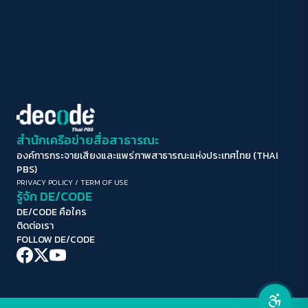
ปิด
Protan
Deutan
Tritan
คอนทราสต์สูง
โหมดขาวดำ
ฟอนต์อ่านง่าย
สำนักเครือข่ายสื่อสาธารณะ
องค์การกระจายเสียงและแพร่ภาพสาธารณะแห่งประเทศไทย (THAI
เน้นลิงก์
PBS)
PRIVACY POLICY
/
TERM OF USE
รู้จัก DE/CODE
เน้นกรอบ Focus
DE/CODE คือใคร
ติดต่อเรา
ซ่อนรูปภาพ
FOLLOW DE/CODE
ลดการเคลื่อนไหว