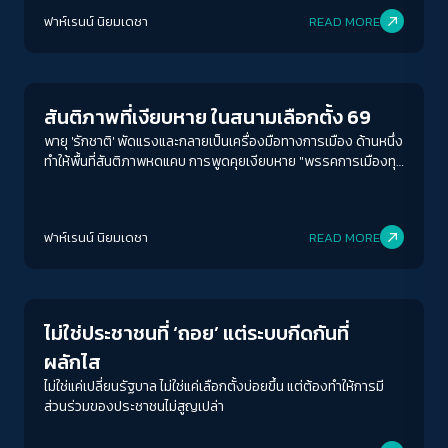
ตั้งใหม่"
ฟาห์เรนน์ นิยมเดชา
READ MORE
Election
สันติภาพที่เงียบหาย ในสนามเลือกตั้ง 69
พายุ 'รักชาติ' พัดแรงและกลายเป็นเครื่องมือทางการเมือง ด้านหนึ่ง
ทำให้พื้นที่สันติภาพหดแคบ การพูดคุยเงียบหาย "พรรคการเมืองทุก
พรรคเซ็นเซอร์ตัวเองหมด ตั้งแต่เรื่องปฏิรูปสถาบัน เรื่องชายแดน
ไปจนถึงเรื่องปัตตานี"
ฟาห์เรนน์ นิยมเดชา
READ MORE
News
ไม่ใช่ประชาชนที่ ‘ถอย’ แต่ระบบกีดกันที่
ผลักไส
ไม่ใช่แค่เปลี่ยนรัฐบาล ไม่ใช่แค่เลือกตั้งบ่อยขึ้น แต่ต้องทำให้การมี
ส่วนร่วมของประชาชนไม่สูญเปล่า