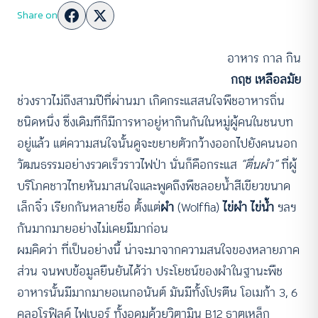
Share on
อาหาร กาล กิน
กฤช เหลือลมัย
ช่วงราวไม่ถึงสามปีที่ผ่านมา เกิดกระแสสนใจพืชอาหารถิ่น
ชนิดหนึ่ง ซึ่งเดิมทีก็มีการหาอยู่หากินกันในหมู่ผู้คนในชนบท
อยู่แล้ว แต่ความสนใจนั้นดูจะขยายตัวกว้างออกไปยังคนนอก
วัฒนธรรมอย่างรวดเร็วราวไฟป่า นั่นก็คือกระแส
“ตื่นผำ”
ที่ผู้
บริโภคชาวไทยหันมาสนใจและพูดถึงพืชลอยน้ำสีเขียวขนาด
เล็กจิ๋ว เรียกกันหลายชื่อ ตั้งแต่
ผำ
(Wolffia)
ไข่ผำ ไข่น้ำ
ฯลฯ
กันมากมายอย่างไม่เคยมีมาก่อน
ผมคิดว่า ที่เป็นอย่างนี้ น่าจะมาจากความสนใจของหลายภาค
ส่วน จนพบข้อมูลยืนยันได้ว่า ประโยชน์ของผำในฐานะพืช
อาหารนั้นมีมากมายอเนกอนันต์ มันมีทั้งโปรตีน โอเมก้า 3, 6
คลอโรฟิลด์ ไฟเบอร์ ทั้งอุดมด้วยวิตามิน B12 ธาตุเหล็ก