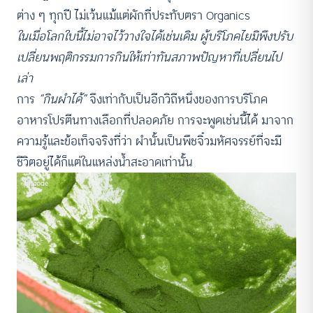
ต่าง ๆ ทุกปี ไม่เว้นแม้แต่ผักที่ประทับตรา Organics
ในเมื่อโลกใบนี้ไม่อาจไว้วางใจได้เช่นเดิม ผู้บริโภคไยมิพึงปรับ
เปลี่ยนพฤติกรรมการกินให้เท่าทันสภาพปัญหาที่เปลี่ยนไป
เล่า
การ
“กินผำได้”
จึงเท่ากับเป็นอีกวิถีหนึ่งของการบริโภค
อาหารโปรตีนทางเลือกที่ปลอดภัย การจะพูดเช่นนี้ได้ มาจาก
ความรู้และข้อเท็จจริงที่ว่า ผำนั้นเป็นพืชจิ๋วมหัศจรรย์ที่จะมี
ชีวิตอยู่ได้ก็แต่ในแหล่งน้ำสะอาดเท่านั้น