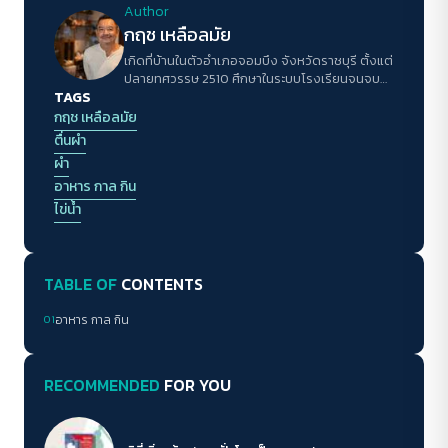
Author
กฤช เหลือลมัย
เกิดที่บ้านในตัวอำเภอจอมบึง จังหวัดราชบุรี ตั้งแต่
ปลายทศวรรษ 2510 ศึกษาในระบบโรงเรียนจนจบ
TAGS
อุดมศึกษาตอนต้นด้านโบราณคดี จากนั้นทำงาน
ประจำกองบรรณาธิการวารสารเมืองโบราณจนถึง
กฤช เหลือลมัย
พ.ศ. 2557 จึงได้หันมาสนใจเรื่องของอาหาร ทั้งใน
ตื่นผำ
แง่สูตร นัยประวัติ ตลอดจนนิยามความหมายทาง
ผำ
วัฒนธรรม แล้วก็เลยติดอยู่ในโลกใบนั้นจนเดี๋ยวนี้
อาหาร กาล กิน
ไข่น้ำ
TABLE OF
CONTENTS
01
อาหาร กาล กิน
RECOMMENDED
FOR YOU