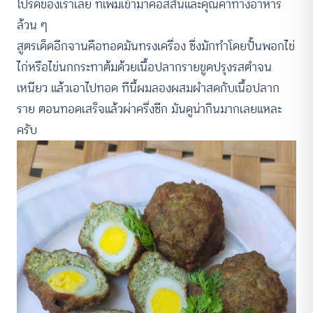
โปรดของเราเลย ที่เพิ่มเข้ามาคือสีสันและคุณค่าทางอาหาร
ล้วน ๆ
สูตรเด็ดอีกจานคือทอดมันทรงเครื่อง ซึ่งมักทำโดยปั้นพอกไข่
ไก่หรือไข่นกกระทาต้มด้วยเนื้อปลากรายขูดปรุงรสตำจน
เหนียว แล้วเอาไปทอด ทีนี้ผมลองผสมผำสดกับเนื้อปลาก
ราย ตอนทอดเสร็จแล้วผ่าครึ่งซีก มันดูน่ากินมากเลยแหละ
ครับ