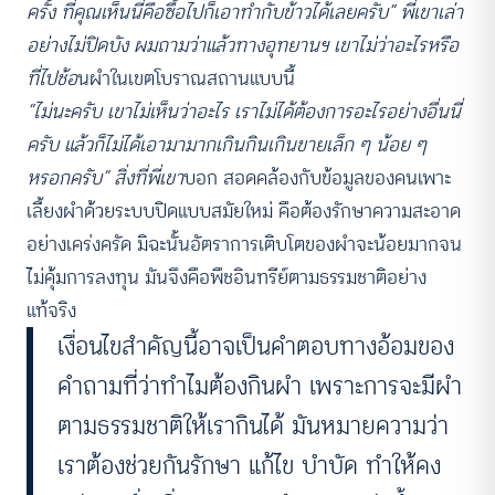
ครั้ง ที่คุณเห็นนี่คือซื้อไปก็เอาทำกับข้าวได้เลยครับ” พี่เขาเล่า
อย่างไม่ปิดบัง ผมถามว่าแล้วทางอุทยานฯ เขาไม่ว่าอะไรหรือ
ที่ไปช้อ
นผำในเขตโบราณสถานแบบนี้
“ไม่นะครับ เขาไม่เห็นว่าอะไร เราไม่ได้ต้องการอะไรอย่างอื่นนี่
ครับ แล้วก็ไม่ได้เอามามากเกินกินเกินขายเล็ก ๆ น้อย ๆ
หรอกครับ” สิ่งที่พี่เขา
บอก สอดคล้องกับข้อมูลของคนเพาะ
เลี้ยงผำด้วยระบบปิดแบบสมัยใหม่ คือต้องรักษาความสะอาด
อย่างเคร่งครัด มิฉะนั้นอัตราการเติบโตของผำจะน้อยมากจน
ไม่คุ้มการลงทุน มันจึงคือพืชอินทรีย์ตามธรรมชาติอย่าง
แท้จริง
เงื่อนไขสำคัญนี้อาจเป็นคำตอบทางอ้อมของ
คำถามที่ว่าทำไมต้องกินผำ เพราะการจะมีผำ
ตามธรรมชาติให้เรากินได้ มันหมายความว่า
เราต้องช่วยกันรักษา แก้ไข บำบัด ทำให้คง