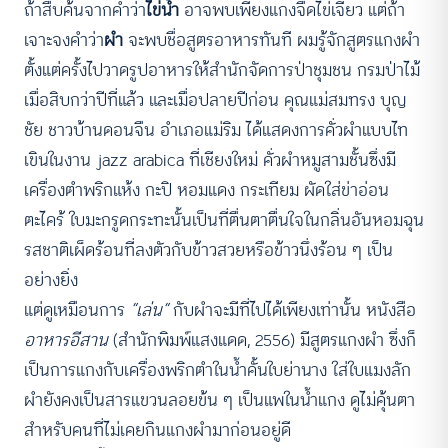
ถ้าสืบค้นจากคำว่า
ไข่น้ำ
อาจพบเพียงแกงจืดไข่เจียว แต่ถ้า
เจาะจงคำว่า
ผำ
จะพบชื่อสูตรอาหารทันที ผมรู้จักสูตรแกงผำ
ตั้งแต่ครั้งไปวาดรูปอาหารให้สำนักจัดการป่าชุมชน กรมป่าไม้
เมื่อสิบกว่าปีที่แล้ว และเมื่อปลายปีก่อน คุณแม่สมทรง บุญ
ชัย ชาวบ้านดอนจืน อำเภอแม่ริม ได้แสดงการคั่วผำแบบไท
เขินในงาน jazz arabica ที่เชียงใหม่ คั่วผำหมูสามชั้นซึ่งมี
เครื่องตำพริกแห้ง กะปิ หอมแดง กระเทียม ผัดใส่ข่าอ่อน
ตะไคร้ ใบมะกรูดกระทะนั้นเป็นที่ตื่นตาตื่นใจในกลิ่นอันหอมฉุน
รสชาติเผ็ดร้อนที่ลงตัวกับข้าวสวยหรือข้าวนึ่งร้อน ๆ เป็น
อย่างยิ่ง
แต่ดูเหมือนการ
“เล่น”
กับผำจะมีที่ไปได้เพียงเท่านั้น หนังสือ
อาหารอีสาน
(สำนักพิมพ์แสงแดด, 2556) มีสูตรแกงผำ ซึ่งก็
เป็นการแกงกับเครื่องพริกตำในน้ำคั้นใบย่านาง ใส่ใบแมงลัก
ผำยังคงเป็นสารแขวนลอยข้น ๆ เป็นแพในน้ำแกง ดูไม่คุ้นตา
สำหรับคนที่ไม่เคยกินแกงผำมาก่อนอยู่ดี