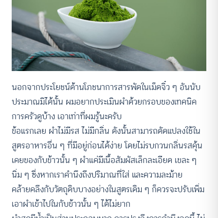
นอกจากประโยชน์ด้านโภชนาการสารพัดในเม็ดจิ๋ว ๆ อันนับ
ประมาณมิได้นั้น ผมอยากประเมินผำด้วยกรอบของเทคนิค
การครัวดูบ้าง เอาเท่าที่ผมรู้นะครับ
ข้อแรกเลย ผำไม่มีรส ไม่มีกลิ่น ดังนั้นสามารถดัดแปลงใช้ใน
สูตรอาหารอื่น ๆ ที่มีอยู่ก่อนได้ง่าย โดยไม่รบกวนกลิ่นรสคุ้น
เคยของกับข้าวนั้น ๆ ผำแค่มีเนื้อสัมผัสเล็กละเอียด เขละ ๆ
นิ่ม ๆ ซึ่งหากเราคำนึงถึงปริมาณที่ใส่ และความละม้าย
คล้ายคลึงกับวัตถุดิบบางอย่างในสูตรเดิม ๆ ก็ควรจะปรับเพิ่ม
เอาผำเข้าไปในกับข้าวนั้น ๆ ได้ไม่ยาก