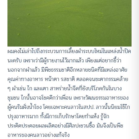
ผมคงไม่เล่าไปถึงกระบวนการเลี้ยงผำระบบใหม่ในแหล่งน้ำปิด
นะครับ เพราะว่ามีผู้รายงานไว้มากแล้ว เพียงแต่อยากชี้ว่า
นอกจากผำแล้ว มีพืชธรรมชาติอีกหลายชนิดที่มีแหล่งอาศัย
คุณค่าทางอาหาร หน้าตา รสชาติ ตลอดจนชะตากรรมคล้าย
ๆ ผำเช่น ไก และเตา สาหร่ายน้ำจืดที่ยังบริโภคกันในบาง
ชุมชน ไกนั้นอาจโชคดีกว่าเพื่อน เพราะวัฒนธรรมอาหารของ
ผู้คนริมฝั่งน้ำโขง โดยเฉพาะคนลาวในสปป. ลาวนั้นนิยมใช้ไก
ปรุงอาหารมาก ทั้งมีการเก็บรักษาโดยทำแห้ง รู้จัก
ประดิดประดอยผลผลิตอย่างมีศิลปะชวนซื้อ มันจึงเป็นพืช
อาหารของคนลาวอย่างแท้จริง