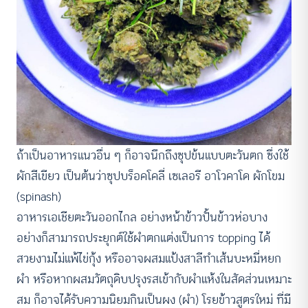
ถ้าเป็นอาหารแนวอื่น ๆ ก็อาจนึกถึงซุปข้นแบบตะวันตก ซึ่งใช้
ผักสีเขียว เป็นต้นว่าซุปบร็อคโคลี่ เซเลอรี อาโวคาโด ผักโขม
(spinash)
อาหารเอเชียตะวันออกไกล อย่างหน้าข้าวปั้นข้าวห่อบาง
อย่างก็สามารถประยุกต์ใช้ผำตกแต่งเป็นการ topping ได้
สวยงามไม่แพ้ไข่กุ้ง หรืออาจผสมแป้งสาลีทำเส้นบะหมี่หยก
ผำ หรือหากผสมวัตถุดิบปรุงรสเข้ากับผำแห้งในสัดส่วนเหมาะ
สม ก็อาจได้รับความนิยมกินเป็นผง (ผำ) โรยข้าวสูตรใหม่ ที่มี