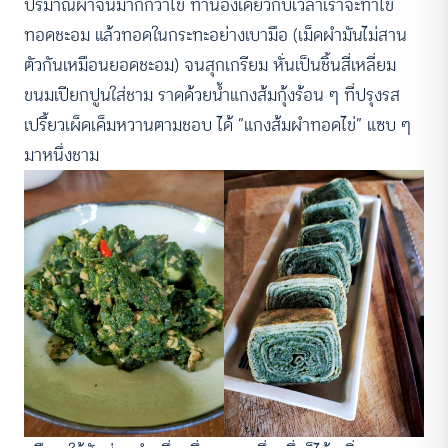
ปริมาณผำจนมากกว่าไข่ ทำนองเดียวกับเวลาเราจะทำไข่
ทอดชะอม แล้วทอดในกระทะอย่างเบามือ (เม็ดผำมันไม่สาน
ตัวกันเหมือนยอดชะอม) จนสุกเกรียม หั่นเป็นชิ้นสี่เหลี่ยม
ขนมเปียกปูนใส่ชาม ราดด้วยน้ำแกงส้มกุ้งร้อน ๆ ที่ปรุงรส
เปรี้ยวเผ็ดเค็มหวานตามชอบ ได้ “แกงส้มผำทอดไข่” แซบ ๆ
มาหนึ่งชาม