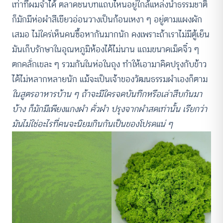
เท่าที่ผมจำได้ ตลาดชนบทแถบไหนอยู่ใกล้แหล่งน้ำธรรมชาติ
ก็มักมีห่อผำสีเขียวอ่อนวางเป็นก้อนเหงา ๆ อยู่ตามแผงผัก
เสมอ ไม่ใคร่เห็นคนซื้อหากันมากนัก คงเพราะถ้าเราไม่มีตู้เย็น
มันเก็บรักษาในอุณหภูมิห้องได้ไม่นาน แถมขนาดเม็ดจิ๋ว ๆ
ตกคลั่กเขละ ๆ รวมกันในห่อในถุง ทำให้เอามาคิดปรุงกับข้าว
ได้ไม่หลากหลายนัก แม้จะเป็นเจ้าของวัฒนธรรมผำเองก็ตาม
ในสูตรอาหารบ้าน ๆ ถ้าจะมีใครจดบันทึกหรือเล่าสืบกันมา
บ้าง ก็มักมีเพียงแกงผำ คั่วผำ ปรุงจากผำสดเท่านั้น เรียกว่า
มันไม่ใช่อะไรที่คนจะนิยมกินกันเป็นของโปรดแน่ ๆ