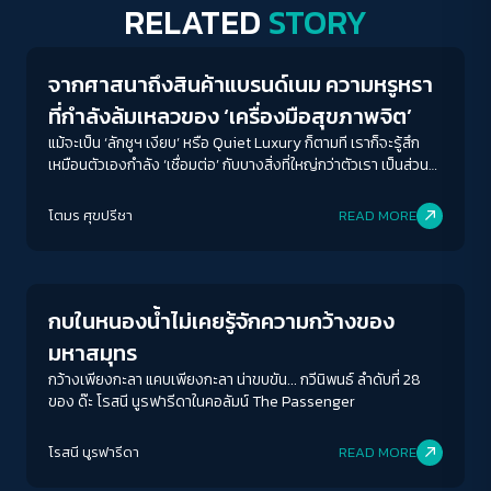
RELATED
STORY
Human & Society
ปกติ
มาก
มากที่สุด
ปรับสีสำหรับตาบอดสี
จากศาสนาถึงสินค้าแบรนด์เนม ความหรูหรา
ที่กำลังล้มเหลวของ ‘เครื่องมือสุขภาพจิต’
ปิด
Protan
Deutan
Tritan
แม้จะเป็น ‘ลักชูฯ เงียบ’ หรือ Quiet Luxury ก็ตามที เราก็จะรู้สึก
เหมือนตัวเองกำลัง ‘เชื่อมต่อ’ กับบางสิ่งที่ใหญ่กว่าตัวเรา เป็นส่วน
คอนทราสต์สูง
หนึ่งของกลุ่มคนที่ ‘รู้จัก’ การใช้ชีวิต-ซึ่งเอาเข้าจริงแล้ว ก็เหมือนที่
ศาสนาทำให้เราเป็นส่วนหนึ่งของกลุ่มคนที่ ‘เชื่อ’ แบบเดียวกัน
โตมร ศุขปรีชา
READ MORE
โหมดขาวดำ
Columnist
ฟอนต์อ่านง่าย
กบในหนองน้ำไม่เคยรู้จักความกว้างของ
เน้นลิงก์
มหาสมุทร
กว้างเพียงกะลา แคบเพียงกะลา น่าขบขัน... กวีนิพนธ์ ลำดับที่ 28
เน้นกรอบ Focus
ของ ด๊ะ โรสนี นูรฟารีดาในคอลัมน์ The Passenger
ซ่อนรูปภาพ
โรสนี นูรฟารีดา
READ MORE
Columnist