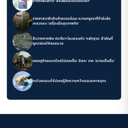
ชาติที่เพิ่งสร้าง ‘สองฝั่งโขงเป็นของเรา’
จากศาสนาถึงสินค้าแบรนด์เนม ความหรูหราที่กำลังล้ม
เหลวของ ‘เครื่องมือสุขภาพจิต’
สืบจากกากพิษ ปราจีนฯ โยงสระแก้ว ‘หลักฐาน’ สำคัญที่
ถูกปล่อยให้ลอยนวล
เศรษฐกิจชนบทไทยไม่เคยเป็น ‘อิสระ’ จาก ‘ความเป็นอื่น’
กบในหนองน้ำไม่เคยรู้จักความกว้างของมหาสมุทร
ACCESS
IBILITY
ขนาดตัวอักษร
A-
A
A+
A++
ระยะห่างข้อความ