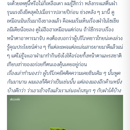
จะด้วยเหตุนี้หรือไม่ก็เหลือเดา ผมรู้สึกว่า หลังกระแสตื่นผำ
รุนแรงถึงขีดสุดไปเมื่อราวปลายปีก่อน ช่วงหลัง ๆ มานี้ ดู
เหมือนมันเริ่มมาถึงขาลงแล้ว คือผมเริ่มเห็นเรื่องผำในโซเชีย
ลมีเดียน้อยลง ดูไม่ฮือฮาเหมือนแต่ก่อน ถ้าใช้กรอบเรื่อง
หน้าตาอาหารมาจับ คงต้องบอกว่าผู้บริโภคชาวไทยน่ะคงล่วง
รู้คุณประโยชน์ต่าง ๆ ที่แต่ละเพจแต่ละเล่มสาธยายมาดีแล้วแน่
ๆ แต่ไม่รู้จะเอาผำมาทำกินยังไงให้อร่อยทั้งหน้าตาและรสชาติ
เทียบเท่าของอร่อยที่ตนเองคุ้นเคยอยู่ก่อน
เรื่องเล่าทำนองว่า ผู้บริโภคยึดติดความเคยชินเดิม ๆ นั้นพูด
กันมานาน ผมเองก็คิดว่าเป็นเช่นนั้น แต่ลองมองอีกด้านหนึ่ง
บ้างดีกว่า ว่าเอาเข้าจริงแล้วเราเล่นอะไรสนุก ๆ กับผำได้บ้าง