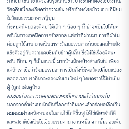
มากขึ้น เช่น เข้าเครื่องปรุงในกับข้าวบางชนิดที่ต้องใช้ปริมาณ
วัตถุดิบเนื้อละเอียดทำความข้น หรือทำผงโรยข้าว แบบที่นิยม
ในวัฒนธรรมอาหารญี่ปุ่น
ทั้งหมดที่ผมลองคิดมาได้เล็ก ๆ น้อย ๆ นี้ น่าจะเป็นไปได้นะ
ครับในทางเทคนิคการครัวสากล แต่เท่าที่ผ่านมา การที่ผำไม่
ค่อยถูกใช้งาน อาจเป็นเพราะวัฒนธรรมการกินของคนไทยยัง
แข็งตัวอยู่กับความเคยชินกับข้าวคุ้นลิ้น ซึ่งไม่ใช่เรื่องผิดนะ
ครับ ที่ไหน ๆ ก็เป็นแบบนี้ มากบ้างน้อยบ้างต่างกันไป เพียง
แต่ถ้าเราเชื่อว่าวัฒนธรรมอาหารเป็นสิ่งที่มีพลวัตเปลี่ยนแปลง
ตลอดเวลา เราก็น่าจะลองเล่นเกมใหม่ ๆ โดยคราวนี้มีผำเป็น
ผู้ (ถูก) เล่นดูบ้าง
ผมขอเล่าผลการทดลองของผมทีละจานแล้วกันนะครับ
นอกจากคั่วผำแบบไทเขินที่ลองทำกินเองแล้วอร่อยเหลือเกิน
ผมผสมผำสดนิดหน่อยในชามไข่ไก่ตีขึ้นฟู ได้ไข่เจียวผำที่สี
และรสชาติยังเป็นไข่เจียวธรรมดามาจานหนึ่ง จากนั้นลองเพิ่ม