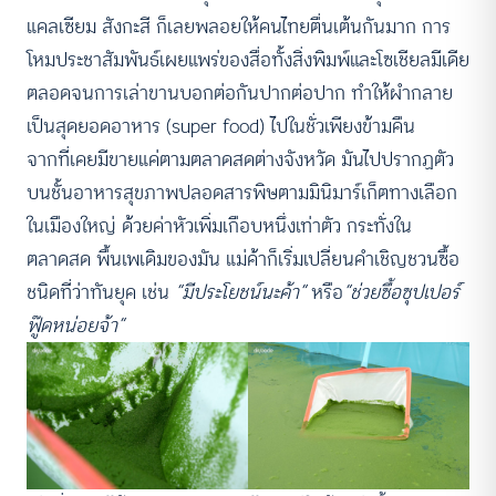
แคลเซียม สังกะสี ก็เลยพลอยให้คนไทยตื่นเต้นกันมาก การ
โหมประชาสัมพันธ์เผยแพร่ของสื่อทั้งสิ่งพิมพ์และโซเชียลมีเดีย
ตลอดจนการเล่าขานบอกต่อกันปากต่อปาก ทำให้ผำกลาย
เป็นสุดยอดอาหาร (super food) ไปในชั่วเพียงข้ามคืน
จากที่เคยมีขายแค่ตามตลาดสดต่างจังหวัด มันไปปรากฏตัว
บนชั้นอาหารสุขภาพปลอดสารพิษตามมินิมาร์เก็ตทางเลือก
ในเมืองใหญ่ ด้วยค่าหัวเพิ่มเกือบหนึ่งเท่าตัว กระทั่งใน
ตลาดสด พื้นเพเดิมของมัน แม่ค้าก็เริ่มเปลี่ยนคำเชิญชวนซื้อ
ชนิดที่ว่าทันยุค เช่น
“มีประโยชน์นะค้า”
หรือ
“ช่วยซื้อซุปเปอร์
ฟู๊ดหน่อยจ้า”