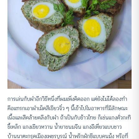
การเล่นกับผำอีกวิธีหนึ่งที่ผมเพิ่งคิดออก แต่ยังไม่ได้ลองทำ
คือแทรกเอาผำเม็ดสีเขียวจิ๋ว ๆ นี้เข้าไปในอาหารที่มีลักษณะ
เนื้อและสีคล้ายคลึงกับผำ ถ้าเป็นกับข้าวไทย ก็เช่นแกงคั่วกะทิ
ขี้เหล็ก แกงเขียวหวาน น้ำยาขนมจีน แกงอีเหี่ยวแบบชาว
บ้านนาตะกรุดเมืองเพชรบูรณ์ น้ำพริกผักชีแบบคนม้ง หรือที่