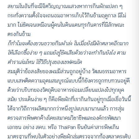
สยามในอันที่จะมีจิตวิญญาณแสวงหาการกินผักแปลก ๆ
กระทั่งความตั้งใจจะถนอมอาหารเก็บไว้กินข้ามฤดูกาล มีไม่
มาก ไม่ชัดเจนเหมือนผู้คนในดินแดนทุรกันดารที่มีลักษณะ
ตรงกันข้าม
ก็ทำไมจะต้องขวนขวายกินผำล่ะ ในเมื่อยังมีผักตลาดอีกมาก
ให้เลือกซื้อง่าย
ๆ แถมยังรู้ชัดเสียด้วยว่าจะทำกินยังไง ตาม
ตำราเล่มไหน ใช้วิธีปรุงของเชฟคนใด
สมมุติว่าข้อสงสัยของผมมีส่วนถูกอยู่บ้าง วัฒนธรรมอาหาร
แบบเสพติดความอุดมสมบูรณ์แบบนี้ก็ยังควรถูกทบทวนอยู่ดี
ด้วยว่าบริบทของวัตถุดิบอาหารย่อมเปลี่ยนแปลงไปทุกยุค
สมัย ประเด็นง่าย ๆ ก็คือพืชผักที่เรากินกันอยู่ทุกเมื่อเชื่อวันนี้
ได้จากวิถีการผลิตมากกว่าหนึ่งรูปแบบมานานแล้ว การสุ่ม
ตรวจสารพิษตกค้างโดยสมาคมวิชาชีพและองค์กรพัฒนา
เอกชน อย่าง สคบ. หรือ ThaiPan ยืนยันค่าสารพิษเกิน
มาตรฐานที่พบในตัวอย่างพืชผักสุ่มตรวจจากท้องตลาดระดับ