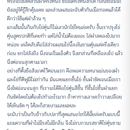
หรือจะใช้สัดส่วนผำครึ่งหนึ่ง ชะอมครึ่งหนึ่งก็ได้ กลิ่นชะอมจะ
ยังอยู่ให้รู้สึกคุ้นเคย และส่วนผสมจะจับตัวกันเมื่อทอดแล้วได้
ดีกว่าใช้แต่ผำล้วน ๆ
แกงส้มนั้นกินกับไข่ตุ๋นก็ไม่เลวนักใช่ไหมล่ะครับ งั้นเราปรุงไข่
ตุ๋นสูตรปกติที่เคยทำ แต่ใส่น้ำไม่ต้องเยอะ ใส่ผำสดลงไปมาก
หน่อย เคล็ดลับคือใส่ส่วนผสมไข่นี้ลงในชามตุ๋นแค่ครึ่งเดียว
ก่อน ยกใส่ลังถึง นึ่งจนเริ่มแข็งตัว จึงเทส่วนที่เหลือลงไป แล้ว
นึ่งต่อจนสุกตามเวลา
อย่างที่ตั้งข้อสังเกตไว้ตอนแรก คือพอความหนาแน่นของผำ
และไข่ที่ตีฟูมีไม่เท่ากัน มันเลยแยกชั้นไข่-ชั้นผำชัดเจนเมื่อเรา
นึ่งไฟอ่อนจนสุก ที่เราจะได้คือไข่ตุ๋นสี่ชั้น ที่ชั้นไข่ชั้นผำแยก
กันชัดโดยไม่ต้องไปทำอะไรมาก ถ้าหาทางเลาะคว่ำวางเปลือย
ให้เห็นชัด ๆ ได้ละก็สวยงามเลยแหละ
จะนับว่าเป็นกับข้าวกับปลาที่สุดแสนเก๋เท่ได้มั้ยล่ะครับแบบนี้
แถมความที่ผำไม่มีรสไม่มีกลิ่น จึงไม่รบกวนรสชาติไข่ตุ๋นชาม