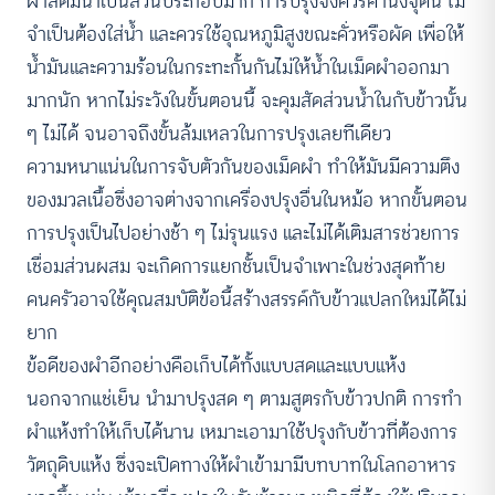
ผำสดมีน้ำเป็นส่วนประกอบมาก การปรุงจึงควรคำนึงจุดนี้ ไม่
จำเป็นต้องใส่น้ำ และควรใช้อุณหภูมิสูงขณะคั่วหรือผัด เพื่อให้
น้ำมันและความร้อนในกระทะกั้นกันไม่ให้น้ำในเม็ดผำออกมา
มากนัก หากไม่ระวังในขั้นตอนนี้ จะคุมสัดส่วนน้ำในกับข้าวนั้น
ๆ ไม่ได้ จนอาจถึงขั้นล้มเหลวในการปรุงเลยทีเดียว
ความหนาแน่นในการจับตัวกันของเม็ดผำ ทำให้มันมีความตึง
ของมวลเนื้อซึ่งอาจต่างจากเครื่องปรุงอื่นในหม้อ หากขั้นตอน
การปรุงเป็นไปอย่างช้า ๆ ไม่รุนแรง และไม่ได้เติมสารช่วยการ
เชื่อมส่วนผสม จะเกิดการแยกชั้นเป็นจำเพาะในช่วงสุดท้าย
คนครัวอาจใช้คุณสมบัติข้อนี้สร้างสรรค์กับข้าวแปลกใหม่ได้ไม่
ยาก
ข้อดีของผำอีกอย่างคือเก็บได้ทั้งแบบสดและแบบแห้ง
นอกจากแช่เย็น นำมาปรุงสด ๆ ตามสูตรกับข้าวปกติ การทำ
ผำแห้งทำให้เก็บได้นาน เหมาะเอามาใช้ปรุงกับข้าวที่ต้องการ
วัตถุดิบแห้ง ซึ่งจะเปิดทางให้ผำเข้ามามีบทบาทในโลกอาหาร