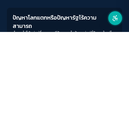
ลดการเคลื่อนไหว
ปัญหาโลกแตกหรือปัญหารัฐไร้ความ
สามารถ
คำถามไม่ได้อยู่แค่ที่กรุงเทพมีปัญหาอะไรบ้าง แต่อยู่ที่ปัญหาใหญ่โต
มโหฬารเหล่านี้ไม่ถูกรัฐบาลและผู้ว่ามองเห็น และทำเหมือนไม่เป็น
ปัญหาต่างหาก
วีรพร นิติประภา
READ MORE
สำนักเครือข่ายสื่อสาธารณะ
องค์การกระจายเสียงและแพร่ภาพสาธารณะแห่งประเทศไทย (THAI
PBS)
PRIVACY POLICY
/
TERM OF USE
รู้จัก DE/CODE