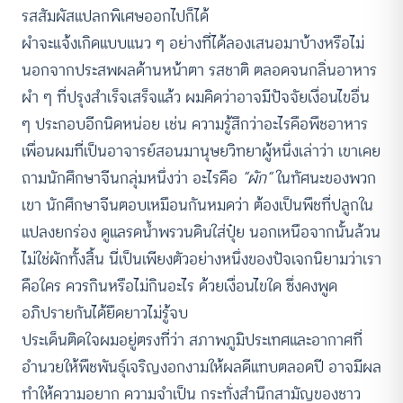
รสสัมผัสแปลกพิเศษออกไปก็ได้
ผำจะแจ้งเกิดแบบแนว ๆ อย่างที่ได้ลองเสนอมาบ้างหรือไม่
นอกจากประสพผลด้านหน้าตา รสชาติ ตลอดจนกลิ่นอาหาร
ผำ ๆ ที่ปรุงสำเร็จเสร็จแล้ว ผมคิดว่าอาจมีปัจจัยเงื่อนไขอื่น
ๆ ประกอบอีกนิดหน่อย เช่น ความรู้สึกว่าอะไรคือพืชอาหาร
เพื่อนผมที่เป็นอาจารย์สอนมานุษยวิทยาผู้หนึ่งเล่าว่า เขาเคย
ถามนักศึกษาจีนกลุ่มหนึ่งว่า อะไรคือ
“ผัก”
ในทัศนะของพวก
เขา นักศึกษาจีนตอบเหมือนกันหมดว่า ต้องเป็นพืชที่ปลูกใน
แปลงยกร่อง ดูแลรดน้ำพรวนดินใส่ปุ๋ย นอกเหนือจากนั้นล้วน
ไม่ใช่ผักทั้งสิ้น นี่เป็นเพียงตัวอย่างหนึ่งของปัจเจกนิยามว่าเรา
คือใคร ควรกินหรือไม่กินอะไร ด้วยเงื่อนไขใด ซึ่งคงพูด
อภิปรายกันได้ยืดยาวไม่รู้จบ
ประเด็นติดใจผมอยู่ตรงที่ว่า สภาพภูมิประเทศและอากาศที่
อำนวยให้พืชพันธุ์เจริญงอกงามให้ผลดีแทบตลอดปี อาจมีผล
ทำให้ความอยาก ความจำเป็น กระทั่งสำนึกสามัญของชาว