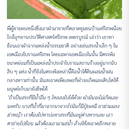
พี่ผู้ชายคนหนึ่งซึ่งเอาผำมาขายที่ตลาดชุมชนบ้านศรีเทพน้อย
ใกล้อุทยานประวัติศาสตร์ศรีเทพ เพชรบูรณ์ เล่าว่า เขาหา
ช้อนเอาผำจากแหล่งน้ำธรรมชาติ อย่างเช่นสระน้ำเล็ก ๆ ใน
เขตเมืองโบราณศรีเทพ โดยเฉพาะเขตเมืองในนั้น มีตระพัง
ขนาดย่อมที่เป็นแหล่งน้ำประจำโบราณสถานร้างอยู่มากนับ
สิบ ๆ แห่ง น้ำที่ขังในตระพังเหล่านี้คือน้ำใต้ดินผสมน้ำฝน
กลางหาวเท่านั้น มันสะอาดเพียงพอที่ผำจะเกิดและเติบโตให้
มนุษย์เก็บมายังชีพได้
“ถ้าเป็นสระที่มีน้ำอื่น ๆ ไหลลงไปได้ด้วย ผำมันจะไม่เกิดเลย
นะครับ บางทีน้ำที่มาจากนาจากไร่มันก็มีปุ๋ยเคมี ยาฆ่าแมลง
ฆ่าหญ้า เราต้องไปหาบ่อหาสระที่มันอยู่ต่างหากเลย เอา
ตาข่ายไปช้อน แล้วต้องเอามาแช่น้ำ ล้างให้สะอาดอีกหลาย