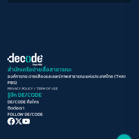
ปรับสีสำหรับตาบอดสี
ปิด
Protan
Deutan
Tritan
คอนทราสต์สูง
โหมดขาวดำ
ฟอนต์อ่านง่าย
สำนักเครือข่ายสื่อสาธารณะ
องค์การกระจายเสียงและแพร่ภาพสาธารณะแห่งประเทศไทย (THAI
เน้นลิงก์
PBS)
PRIVACY POLICY
/
TERM OF USE
รู้จัก DE/CODE
เน้นกรอบ Focus
DE/CODE คือใคร
ติดต่อเรา
ซ่อนรูปภาพ
FOLLOW DE/CODE
ลดการเคลื่อนไหว