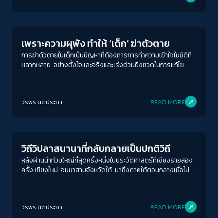
ลามไปยังยุโรปกับประเทศอื่น ๆ ในเวลาต่อมา รายละเอียดเรื่องนี้
ควรได้รับในฐานะผู้จ่ายภาษี
Life Matters
สามารถหาอ่านได้ในวิกิพีเดียและเว็บต่าง ๆ ได้ แต่แก่นสารของเรื่อง
ไม่ได้อยู่ที่จราจลที่นั่นวันนั้น หรือกระทั่งการต่อสู้ในเวลาต่อมา หาก
อยู่ที่การเปิดเผยตัวตนและปฏิเสธที่จะหลบซ่อนของคนที่มีความ
เพราะความผุพัง ทำให้ ‘เด็ก’ ฆ่าตัวตาย
หลากหลายทางเพศต่างหาก และนั่นก็เป็นที่มาของคำว่าไพรด์ …การ
ยอมรับตัวเองอย่างภาคภูมิ และหลังจากนั้นเมื่อมีการรำลึกถึง
การฆ่าตัวตายในเด็กเป็นปัญหาที่ต้องการการทำความเข้าใจในมิติที่
เหตุการณ์ในเวลาต่อมาจึงเรียกงานนี้ว่าไพรด์ จากคนไม่กี่คนที่มา
หลากหลาย อย่างตั้งใจและจริงและเร่งด่วนยิ่งยวดในการแก้ไข
รวมตัวหน้าบาร์สโตนวอลล์ในปีถัดมา งานไพรด์ค่อย ๆ ขยายกลาย
ไม่ใช่แค่ป้องปราม …สั่งสอน ประหนึ่งเด็ก ๆ ไม่รู้ว่าตัวเองกำลังทำ
มาเป็นพาเหรดประจำปีของคนนับหมื่นนับล้านตามเมืองต่าง ๆ ทั่ว
อะไร และที่แย่กว่านั้น ความคิดเรื่องการฆ่าตัวตายยังติดต่อกันได้
โลก เพื่อเฉลิมฉลองการเปิดเผยตัวตน เพื่อแสดงความภาคภูมิในตัว
เหมือนโรคระบาด
เอง เพื่อกระตุ้นให้ผู้คนมีชีวิตที่เป็นตัวเองและเลิกหลบซ่อนปิดบัง นับ
วีรพร นิติประภา
READ MORE
แต่นั้นการเป็นผู้ที่มีความหลากหลายทางเพศ LGBT […]
Inequality
ACCESS
IBILITY
วิถีวิปลาสนานาที่กลับกลายเป็นปกติวิถี
ขนาดตัวอักษร
หลังผ่านน้ำท่วมใหญ่ที่สุดครั้งหนึ่งในประวัติศาสตร์ที่เชียงรายสอง
A-
A
A+
A++
ครั้ง เชียงใหม่ จนมาสามจังหวัดใต้ มาถึงภาคใต้ตอนกลางเมื่อไม่กี่
วัน่าน ซึ่งมีตัวเลขผู้เสียชีวิตไม่น้อย การรับมือของรัฐบาลก็ยังเป็น
ระยะห่างข้อความ
อย่างเดิม เหมือนเคยเป็นมาตลอดทุกรัฐบาล …ทองไม่รู้ร้อน
ปกติ
มาก
มากที่สุด
วีรพร นิติประภา
READ MORE