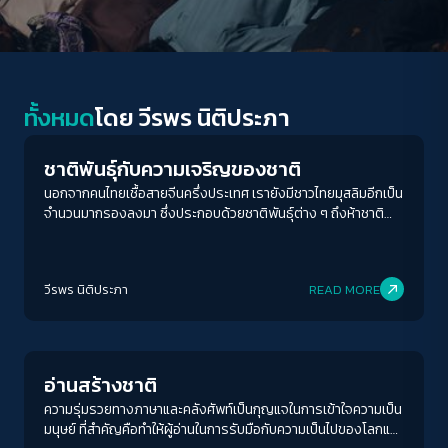
Columnist
ทั้งหมด
โดย
วีรพร นิติประภา
ชาติพันธุ์กับความเจริญของชาติ
นอกจากคนไทยเชื้อสายจีนครึ่งประเทศ เรายังมีชาวไทยมุสลิมอีกเป็น
จำนวนมากรองลงมา ซึ่งประกอบด้วยชาติพันธุ์ต่าง ๆ ถึงห้าชาติ
จากอินเดีย เปอร์เซีย มลายู ตะวันออกกลาง และยังมีคนไทยเชื้อสาย
อินเดีย เวียดนาม ลาว ชวา พม่า มอญ เขมร โปรตุเกส ญี่ปุ่น เดินทาง
เข้าออกประเทศระลอกแล้วระลอกเล่า
วีรพร นิติประภา
READ MORE
Education
อ่านสร้างชาติ
ความรุ่มรวยทางภาษาและคลังศัพท์เป็นกุญแจในการเข้าใจความเป็น
มนุษย์ ที่สำคัญคือทำให้ผู้อ่านในการรับมือกับความเป็นไปของโลกและ