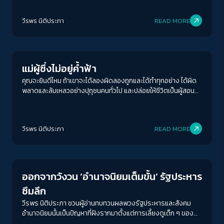
วีรพร นิติประภา
READ MORE
Gender & Sexuality
แม่ผู้ซึ่งไม่อยู่ค้ำฟ้า
คุณจะยินดีไหม ถ้าเขาจะได้ลองผิดลองถูกและได้ทำทุกอย่าง ได้ผิด
พลาดและล้มเหลวอย่างปุถุชนคนทั่วไป และปล่อยให้ชีวิตเป็นผู้สอน
เขา …คุณจะโอนอ่อนและเชื่อมั่นในชีวิตที่สั้นแสนสั้นนี้ไหม ว่ามัน
แข็งแกร่งกว่าคุณ …กว่าเราทุกคน และลูกของคุณจะผ่านโลกที่ไม่
สมบูรณ์แบบนี้ไปโดยไม่เป็นไรเลย และลุกขึ้นยืนใหม่ได้เสมอ
วีรพร นิติประภา
READ MORE
Crack Politics
ออกจากวังวน ‘อำนาจนิยมเต็มขั้น’ รัฐประหาร
ซึมลึก
วีรพร นิติประภา ชวนผู้อ่านทบทวนผลพวงรัฐประหารและสังคม
อำนาจนิยมนั้นเป็นปัญหาที่ฝังรากมาตั้งแต่การเลี้ยงดูเด็ก ๆ ของ
เราด้วยความกลัว เรากำลังสร้างผู้ใหญ่ที่บ้าอำนาจในสังคม ยกย่อง