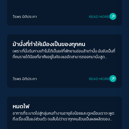
ความยากลำบากของการมีชีวิตอยู่
วีรพร นิติประภา
READ MORE
Welfare state
ม้านั่งที่ทำให้เมืองเป็นของทุกคน
เพราะที่นั่งริมทางเท้าไม่ได้เป็นแค่ที่พักยามอ่อนล้าเท่านั้น มันยังเป็นที่
ที่คนรายได้น้อยที่อาศัยอยู่ในห้องแออัดสามารถออกมานั่งสูด
อากาศ ให้ได้หลบเลี่ยงความขัดแย้งเล็ก ๆ น้อย ๆ ประจำวันใน
ครอบครัวชั่วครู่ยาม
วีรพร นิติประภา
READ MORE
Human & Society
หมดไฟ
อาการที่ระบาดไปสู่กลุ่มคนทำงานอายุยังน้อยและดูเหมือนเราจะพูด
ถึงเรื่องนี้ในแง่ส่วนตัว จนลืมไปว่าเราทุกคนล้วนเป็นผลผลิตของ
สังคม