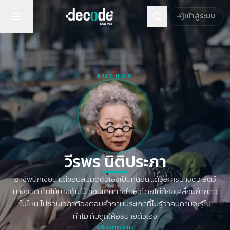
เข้าสู่ระบบ
AUTHOR
วีรพร นิติประภา
อาชีพนักเขียน แต่ชอบสมมติตัวเองเป็นคนอื่น...ตัวละครบางตัว สัตว์
บางชนิด ต้นไม้บางต้นไม้ ชอบเดินทางในหัวโดยไม่ต้องเคลื่อนย้ายตัว
ไปไหน ไม่ชอบเวลาต้องตอบคำถามประเภทที่ไม่รู้ว่าคนถามจะรู้ไป
ทำไม กับถูกให้อธิบายตัวเอง
69
บทความ