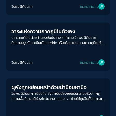
คนมีอำนาจและจำนนต่อคนมีอำนาจอย่างนั้นหรือ?
วีรพร นิติประภา
READ MORE
Gender & Sexuality
วาระแห่งความภาคภูมิในตัวเอง
ประเทศเต็มไปด้วยคำตอบอันปราศจากคำถาม วีรพร นิติประภา
มิถุนายนถูกถือว่าเป็นเดือน Pride หรือเดือนแห่งความภาคภูมิในตัว
เองของผู้มีความหลากหลายทางเพศ ซึ่งมีการจัดขบวนพาเหรดเดิน
และงานเฉลิมฉลองในหลายประเทศทั่วโลก รวมทั้งประเทศไทย แต่
น้อยคนจะรู้ว่างานนี้มีจุดเริ่มต้นมาจากการเรียกร้องทางการเมืองที่
วีรพร นิติประภา
READ MORE
น่าสนใจมากครั้งหนึ่งในประวัติศาสตร์ เรื่องทั้งหมดเริ่มจาก
เหตุการณ์ที่ถูกเรียกภายหลังว่า Stonewall Riots หรือจราจลสโต
Columnist
นวอลล์ ย่านกรีนนิชวิลเลจ ในนิวยอร์กซิตี้ วันที่ 28 เดือนมิถุนายน–3
กรกฎาคม ปี 1969 …กว่าครึ่งศตวรรษมาแล้ว การปะทะจราจลครั้งนี้
ไม่ใช่ความขัดแย้งครั้งแรกระหว่างทางการอเมริกันกับกลุ่มผู้มีความ
ผุพังทุกหย่อมหญ้าด้วยน้ำมือมหามิจ
หลากหลายทางเพศ ในช่วงทศวรรษที่ 60s ก็มีการชุมนุมเรียกร้อง
วีรพร นิติประภา เขียนถึง รัฐจำเป็นต้องยอมรับความจริงว่า กฏ
ของนักเคลื่อนไหว LGBT ตามหัวเมืองใหญ่ทั่วอเมริกามาตลอด พัก
หมายเอื้อจีนและมีช่องโหว่มากมายของเรา ช่วยให้ทุนจีนทั้งเทาและ
นึกภาพตามสักนิดก่อน แรกเริ่มเดิมทีก่อนหน้าหลายพันปี การเป็นคน
ไม่เทาร่วมกับข้าราชการของเราเองสร้างสภาพแวดล้อมที่อุดม
รักเพศเดียวกันได้รับการต่อต้านจากคริสตจักรมาตลอด ไม่เพียง
สมบูรณ์สำหรับการทุจริต คดโกง หลอกลวงแทบทุกมิติ สิ่งเหล่านี้
แต่คนที่รักเพศเดียวกันจะถูกตราหน้าว่าเป็นคนบาป ในหลายประเทศ
ไม่เพียงแต่บ่อนทำลายเศรษฐกิจของประชาชน แต่ยังกัดกร่อน
นี่ยังเป็นเรื่องผิดกฎหมาย และมีโทษตั้งแต่จำคุกไปจนถึงประหาร