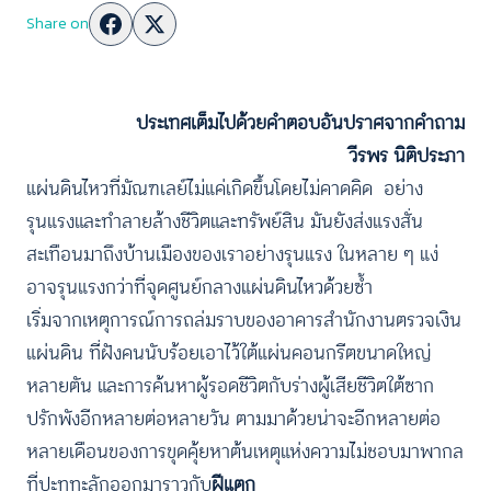
Share on
ประเทศเต็มไปด้วยคำตอบอันปราศจากคำถาม
วีรพร นิติประภา
แผ่นดินไหวที่มัณฑเลย์ไม่แค่เกิดขึ้นโดยไม่คาดคิด อย่าง
รุนแรงและทำลายล้างชีวิตและทรัพย์สิน มันยังส่งแรงสั่น
สะเทือนมาถึงบ้านเมืองของเราอย่างรุนแรง ในหลาย ๆ แง่
อาจรุนแรงกว่าที่จุดศูนย์กลางแผ่นดินไหวด้วยซ้ำ
เริ่มจากเหตุการณ์การถล่มราบของอาคารสำนักงานตรวจเงิน
แผ่นดิน ที่ฝังคนนับร้อยเอาไว้ใต้แผ่นคอนกรีตขนาดใหญ่
หลายตัน และการค้นหาผู้รอดชีวิตกับร่างผู้เสียชีวิตใต้ซาก
ปรักพังอีกหลายต่อหลายวัน ตามมาด้วยน่าจะอีกหลายต่อ
หลายเดือนของการขุดคุ้ยหาต้นเหตุแห่งความไม่ชอบมาพากล
ที่ปะทุทะลักออกมาราวกับ
ฝีแตก