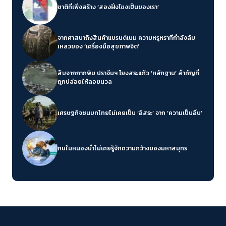
ชาติที่เพิ่งสร้าง ‘สองฝั่งโขงเป็นของเรา’
จากศาสนาถึงสินค้าแบรนด์เนม ความหรูหราที่กำลังล้ม
เหลวของ ‘เครื่องมือสุขภาพจิต’
สืบจากกากพิษ ปราจีนฯ โยงสระแก้ว ‘หลักฐาน’ สำคัญที่
ถูกปล่อยให้ลอยนวล
เศรษฐกิจชนบทไทยไม่เคยเป็น ‘อิสระ’ จาก ‘ความเป็นอื่น’
กบในหนองน้ำไม่เคยรู้จักความกว้างของมหาสมุทร