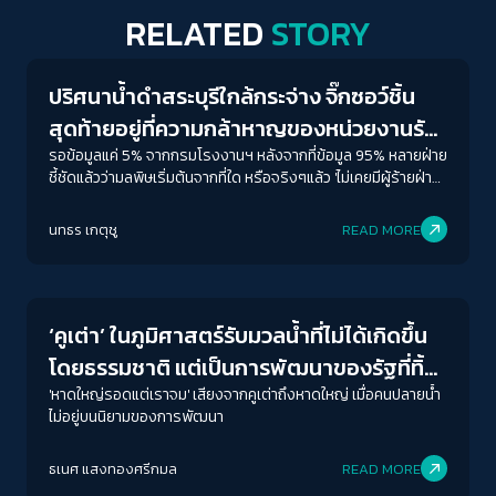
RELATED
STORY
Conflict Resolution
ปริศนาน้ำดำสระบุรีใกล้กระจ่าง จิ๊กซอว์ชิ้น
สุดท้ายอยู่ที่ความกล้าหาญของหน่วยงานรัฐ
ชี้ตัวการผู้ก่อมลพิษ
รอข้อมูลแค่ 5% จากกรมโรงงานฯ หลังจากที่ข้อมูล 95% หลายฝ่าย
ชี้ชัดแล้วว่ามลพิษเริ่มต้นจากที่ใด หรือจริงๆแล้ว 'ไม่เคยมีผู้ร้ายฝ่าย
เดียวในอาชญากรรมสิ่งแวดล้อม’
นทธร เกตุชู
READ MORE
Conflict Resolution
‘คูเต่า’ ในภูมิศาสตร์รับมวลน้ำที่ไม่ได้เกิดขึ้น
โดยธรรมชาติ แต่เป็นการพัฒนาของรัฐที่ทิ้ง
‘คนปลายน้ำ’
'หาดใหญ่รอดแต่เราจม' เสียงจากคูเต่าถึงหาดใหญ่ เมื่อคนปลายน้ำ
ไม่อยู่บนนิยามของการพัฒนา
ธเนศ แสงทองศรีกมล
READ MORE