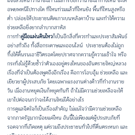
แจ้งล่วงหน้าว่าน้ำจะมา ไม่มีการบอกว่าน้ำจะมาทางไหน จะให้
อพยพหนีไปทางใด ที่ไหนท่วมแล้วที่ไหนยัง พื้นที่ไหนสูงหรือ
ต่ำ ปล่อยให้ประชาชนติดเกาะบนหลังคาบ้าน และทำให้ความ
ช่วยเหลือยิ่งยากลำบากสาหัส
การทำ
คู่มือแผ่นดินไหว
ก็เป็นอีกสิ่งที่ควรทำและประชาสัมพันธ์
อย่างทั่วถึง ทั้งสื่อกระดาษและออนไลน์ ประชาชนต้องไม่ถูก
ทิ้งให้ดิ้นรนเอาชีวิตรอดโดยปราศจากความรู้ความเข้าใจ หรือ
กระทั่งไม่รู้ด้วยซ้ำว่าตัวเองอยู่ตรงไหนของอันตรายใหญ่หลวง
เรื่องที่จำเป็นต้องพูดถึงอีกเรื่อง คือการโอบอุ้ม ช่วยเหลือ และ
เยียวยาผู้ประสบภัย โดยเฉพาะแรงงานต่างด้าวที่ทำงานราย
วัน เมื่องานหยุดเงินก็หยุดทันที ถ้าไม่มีความช่วยเหลือจะให้
เขาไปต่อจนกว่าจะได้งานใหม่ได้อย่างไร
การดูแลจิตใจก็เป็นเรื่องสำคัญ ไม่แน่ใจว่ามีความช่วยเหลือ
จากภาครัฐมากน้อยแค่ไหน อันนี้ไม่เพียงแต่ผู้ประสบภัยที่
รอดจากที่เกิดเหตุ แต่รวมถึงประชาชนทั่วไปที่ตื่นตระหนก และ