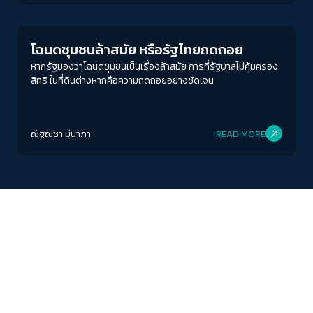
Conflict Resolution
โฉนดชุมชนล้าสมัย หรือรัฐไทยถดถอย
หากรัฐมองว่าโฉนดชุมชนเป็นเรื่องล้าสมัย การที่รัฐบาลไม่คุ้มครอง
สิทธิ ในที่ดินต่างหากคือความถดถอยอย่างชัดเจน
ณัฐณิชา มีนาภา
READ MORE