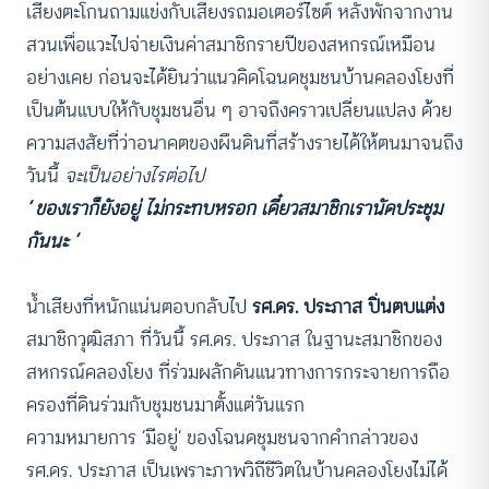
เสียงตะโกนถามแข่งกับเสียงรถมอเตอร์ไซต์ หลังพักจากงาน
สวนเพื่อแวะไปจ่ายเงินค่าสมาชิกรายปีของสหกรณ์เหมือน
อย่างเคย ก่อนจะได้ยินว่าแนวคิดโฉนดชุมชนบ้านคลองโยงที่
เป็นต้นแบบให้กับชุมชนอื่น ๆ อาจถึงคราวเปลี่ยนแปลง ด้วย
ความสงสัยที่ว่าอนาคตของผืนดินที่สร้างรายได้ให้ตนมาจนถึง
วันนี้
จะเป็นอย่างไรต่อไป
‘ ของเราก็ยังอยู่ ไม่กระทบหรอก เดี๋ยวสมาชิกเรานัดประชุม
กันนะ ’
น้ำเสียงที่หนักแน่นตอบกลับไป
รศ.ดร. ประภาส ปิ่นตบแต่ง
สมาชิกวุฒิสภา ที่วันนี้ รศ.ดร. ประภาส ในฐานะสมาชิกของ
สหกรณ์คลองโยง ที่ร่วมผลักดันแนวทางการกระจายการถือ
ครองที่ดินร่วมกับชุมชนมาตั้งแต่วันแรก
ความหมายการ ‘มีอยู่’ ของโฉนดชุมชนจากคำกล่าวของ
รศ.ดร. ประภาส เป็นเพราะภาพวิถีชีวิตในบ้านคลองโยงไม่ได้