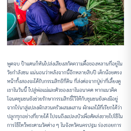
พูดจบ ป้าแตนก็หันไปส่งเสียงสกัดความดื้อของหลานที่อยู่ใน
วัยกำลังซน แน่นอนว่าหลังจากนี้อีกหลายสิบปี เด็กน้อยตรง
หน้าทั้งสองจะได้รับกรรมสิทธิที่ดิน ที่ส่งต่อจากปู่ย่าที่เลี้ยงดู
เขาในวันนี้ ไปสู่พ่อแม่และตัวของเขาในอนาคต หากแนวคิด
โฉนดชุมชนยังช่วยรักษากรรมสิทธิ์ไว้ให้กับชุมชนยังคงมีอยู่
จากไร่นาสู่แปลงผักสวนครัวผสมผสาน ผักผลไม้ที่เรียกได้ว่า
ปลูกทุกอย่างที่ขายได้ ไปจนถึงแปลงบัวเพื่อตัดส่งขายไปใช้ใน
การใช้ไหว้พระตามวัดต่าง ๆ ในจังหวัดนครปฐม ร่องรอยการ