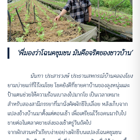
‘พี่มองว่าโฉนดชุมชน มันคือจริตของชาวบ้าน’
นันทา ประสารวงษ์ ประธานสหกรณ์บ้านคลองโยง
ยามบ่ายแก่ที่ไร้ลมโชย โชคยังดีที่ชายคาบ้านของลุงหนุ่มและ
ป้าแตนช่วยให้ความร้อนเบาลงไปมากโข เป็นเวลาเหมาะ
สำหรับสองสามีภรรยาที่มานั่งคัดผักชีใบเลื่อย หลังเก็บจาก
แปลงข้างบ้านมาตั้งแต่ตอนเช้า เพื่อเตรียมไว้รอคนมารับไป
ขายต่อในตลาดขายส่งของเช้าตรู่วันถัดไป
จากผักสวนครัวเรียบง่ายอย่างผักชีบนแปลงโฉนดชุมชน