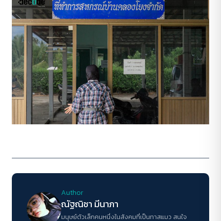
Author
ณัฐณิชา มีนาภา
มนุษย์ตัวเล็กคนหนึ่งในสังคมที่เป็นทาสแมว สนใจ