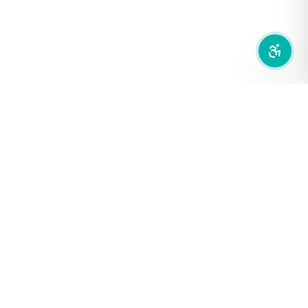
ลดการเคลื่อนไหว
สำนักเครือข่ายสื่อสาธารณะ
องค์การกระจายเสียงและแพร่ภาพสาธารณะแห่งประเทศไทย (THAI
PBS)
PRIVACY POLICY
/
TERM OF USE
รู้จัก DE/CODE
DE/CODE คือใคร
ติดต่อเรา
FOLLOW DE/CODE