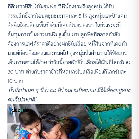
ที่ดินราวยี่สิบไร่ในรุ่นพ่อ ที่พี่น้องรวมถึงลุงหนุ่มได้รับ
กรรมสิทธิ์จากโฉนดชุมชนมาคนละ 5 ไร่ ลุงหนุ่มและป้าแตน
ตัดสินใจเปลี่ยนพื้นที่เดิมที่เคยเป็นแปลงนา ในช่วงระยะที่
ต้นทุนการเป็นชาวนาเพิ่มสูงขึ้น มาปลูกพืชที่ตลาดกำลัง
ต้องการและได้ราคาดีอย่างผักชีใบเลื่อย หนี้สินจากที่เคยทำ
นาแต่ก่อนจึงลดลงและหมดไป ลุงหนุ่มนั่งคำนวณให้ฟังแบบ
เห็นภาพตามได้ง่าย ว่าวันนี้ขายผักชีใบเลื่อยได้เงินกิโลกรัมละ
30 บาท ต่างกับราคาข้าวที่หล่นลงไปเหลือเพียงกิโลกรัมละ
10 บาท
‘ถ้านั่งทำเฉย ๆ นี่ง่วงนะ ดีว่าหลานปิดเทอม มีให้เลี้ยงอยู่สอง
คนก็ไม่เหงาดี’