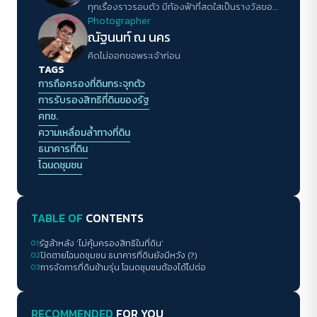
ทุกเรื่องราวรอบตัว มีท้องฟ้าที่สดใสเป็นรางวัลของ
การใช้ชีวิตในแต่ละวัน
Photographer
ณัฐนนท์ ณ นคร
คิดไม่ออกขอพระเจ้าก่อน
TAGS
การถือครองที่ดินกระจุกตัว
การรับรองสิทธิที่ดินของรัฐ
คทช.
ความเหลื่อมล้ำทางที่ดิน
ธนาคารที่ดิน
โฉนดชุมชน
TABLE OF
CONTENTS
01
รัฐล้าหลัง ‘ไม่คุ้มครองสิทธิในที่ดิน‘
02
ปิดตายโฉนดชุมชน ธนาคารที่ดินยังมีหวัง (?)
03
การจัดการที่ดินข้ามรุ่น โฉนดชุมชนต้องได้ไปต่อ
RECOMMENDED
FOR YOU