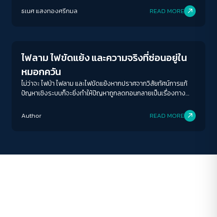
ระยะห่างข้อความ
ธเนศ แสงทองศรีกมล
READ MORE
ปกติ
มาก
มากที่สุด
Conflict Resolution
ปรับสีสำหรับตาบอดสี
ปิด
Protan
Deutan
Tritan
ไฟลาม ไฟขัดแย้ง และความจริงที่ซ่อนอยู่ใน
หมอกควัน
ไม่ว่าจะ ไฟป่า ไฟลาม และไฟขัดแย้งหากปราศจากวิสัยทัศน์การแก้
คอนทราสต์สูง
ปัญหาเชิงระบบก็จะยิ่งทำให้ปัญหาถูกลดทอนกลายเป็นเรื่องทาง
เทคนิคของการป้องกันไฟป่า "ทำแนวกันไฟวนไป" Zero Burn ก็อาจ
โหมดขาวดำ
ไม่ช่วยอะไร?
Author
READ MORE
ฟอนต์อ่านง่าย
เน้นลิงก์
เน้นกรอบ Focus
ซ่อนรูปภาพ