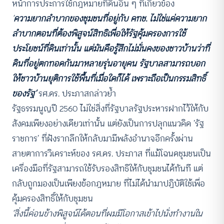
หน้าการประการใช้กฎหมายที่ดินอื่น ๆ ที่เกี่ยวข้อง
‘
ความยากลำบากของชุมชนที่อยู่กับ คทช. ไม่ใช่แค่ความยาก
ลำบากตอนที่ต้องพิสูจน์สิทธิเพื่อให้รัฐคุ้มครองการใช้
ประโยชน์ที่ดินเท่านั้น แต่มันคือรู้สึกไม่มั่นคงของชาวบ้านว่าที่
ดินที่อยู่ตกทอดกันมาหลายรุ่นอายุคน รัฐบาลสามารถบอก
ให้ชาวบ้านยุติการใช้พื้นที่เมื่อใดก็ได้ เพราะถือเป็นกรรมสิทธิ์
ของรัฐ’
รศ.ดร. ประภาสกล่าวย้ำ
รัฐธรรมนูญปี 2560 ไม่ใช่สิ่งที่รัฐบาลรัฐประหารฝากไว้ให้กับ
สังคมเพียงอย่างเดียวเท่านั้น แต่ยังเป็นการปลุกแนวคิด ‘รัฐ
ราชการ’ ที่ฝังรากลึกให้กลับมามีพลังอำนาจอีกครั้งผ่าน
สายตาการวิเคราะห์ของ รศ.ดร. ประภาส ที่แม้โฉนดชุมชนเป็น
เครื่องมือที่รัฐสามารถใช้รับรองสิทธิให้กับชุมชนได้ทันที แต่
กลับถูกมองเป็นเพียงข้อกฎหมาย ที่ไม่ได้นำมาปฏิบัติใช้เพื่อ
คุ้มครองสิทธิ์ให้กับชุมชน
‘สิ่งนี้ค่อนข้างพิสูจน์ได้ตอนที่ผมมีโอกาสเข้าไปนั่งทำงานใน