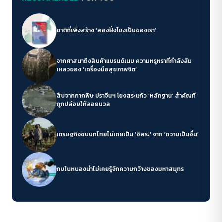
ชาติที่เพิ่งสร้าง ‘สองฝั่งโขงเป็นของเรา’
จากศาสนาถึงสินค้าแบรนด์เนม ความหรูหราที่กำลังล้ม
เหลวของ ‘เครื่องมือสุขภาพจิต’
สืบจากกากพิษ ปราจีนฯ โยงสระแก้ว ‘หลักฐาน’ สำคัญที่
ถูกปล่อยให้ลอยนวล
เศรษฐกิจชนบทไทยไม่เคยเป็น ‘อิสระ’ จาก ‘ความเป็นอื่น’
กบในหนองน้ำไม่เคยรู้จักความกว้างของมหาสมุทร