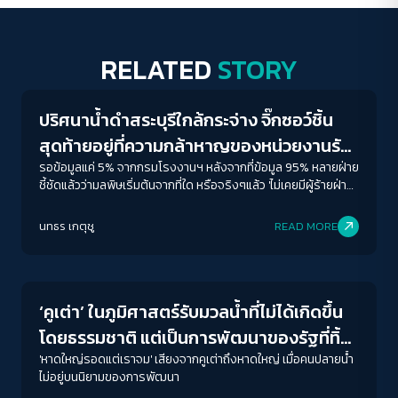
RELATED
STORY
Conflict Resolution
ปริศนาน้ำดำสระบุรีใกล้กระจ่าง จิ๊กซอว์ชิ้น
สุดท้ายอยู่ที่ความกล้าหาญของหน่วยงานรัฐ
ชี้ตัวการผู้ก่อมลพิษ
รอข้อมูลแค่ 5% จากกรมโรงงานฯ หลังจากที่ข้อมูล 95% หลายฝ่าย
ชี้ชัดแล้วว่ามลพิษเริ่มต้นจากที่ใด หรือจริงๆแล้ว 'ไม่เคยมีผู้ร้ายฝ่าย
เดียวในอาชญากรรมสิ่งแวดล้อม’
นทธร เกตุชู
READ MORE
Conflict Resolution
ACCESS
IBILITY
‘คูเต่า’ ในภูมิศาสตร์รับมวลน้ำที่ไม่ได้เกิดขึ้น
ขนาดตัวอักษร
โดยธรรมชาติ แต่เป็นการพัฒนาของรัฐที่ทิ้ง
‘คนปลายน้ำ’
'หาดใหญ่รอดแต่เราจม' เสียงจากคูเต่าถึงหาดใหญ่ เมื่อคนปลายน้ำ
A-
A
A+
A++
ไม่อยู่บนนิยามของการพัฒนา