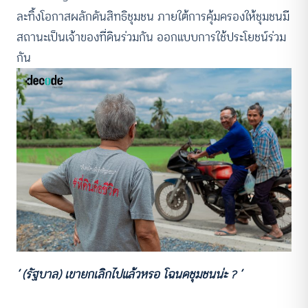
ละทิ้งโอกาสผลักดันสิทธิชุมชน ภายใต้การคุ้มครองให้ชุมชนมี
สถานะเป็นเจ้าของที่ดินร่วมกัน ออกแบบการใช้ประโยชน์ร่วม
กัน
‘ (รัฐบาล) เขายกเลิกไปแล้วหรอ โฉนดชุมชนน่ะ ? ‘