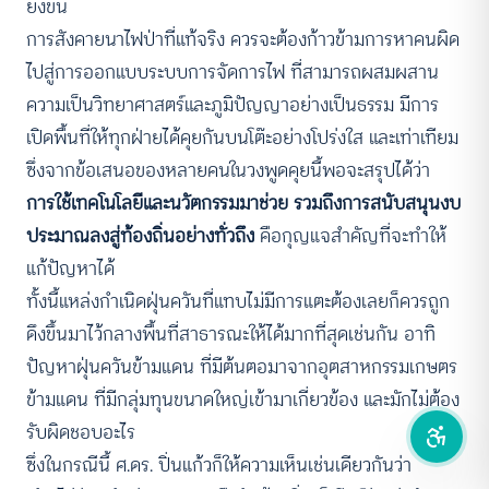
ยิ่งขึ้น
การสังคายนาไฟป่าที่แท้จริง ควรจะต้องก้าวข้ามการหาคนผิด
คอนทราสต์สูง
ไปสู่การออกแบบระบบการจัดการไฟ ที่สามารถผสมผสาน
ความเป็นวิทยาศาสตร์และภูมิปัญญาอย่างเป็นธรรม มีการ
โหมดขาวดำ
เปิดพื้นที่ให้ทุกฝ่ายได้คุยกันบนโต๊ะอย่างโปร่งใส และเท่าเทียม
ฟอนต์อ่านง่าย
ซึ่งจากข้อเสนอของหลายคนในวงพูดคุยนี้พอจะสรุปได้ว่า
การใช้เทคโนโลยีและนวัตกรรมมาช่วย รวมถึงการสนับสนุนงบ
เน้นลิงก์
ประมาณลงสู่ท้องถิ่นอย่างทั่วถึง
คือกุญแจสำคัญที่จะทำให้
แก้ปัญหาได้
เน้นกรอบ Focus
ทั้งนี้แหล่งกำเนิดฝุ่นควันที่แทบไม่มีการแตะต้องเลยก็ควรถูก
ซ่อนรูปภาพ
ดึงขึ้นมาไว้กลางพื้นที่สาธารณะให้ได้มากที่สุดเช่นกัน อาทิ
ปัญหาฝุ่นควันข้ามแดน ที่มีต้นตอมาจากอุตสาหกรรมเกษตร
ลดการเคลื่อนไหว
ข้ามแดน ที่มีกลุ่มทุนขนาดใหญ่เข้ามาเกี่ยวข้อง และมักไม่ต้อง
รับผิดชอบอะไร
ซึ่งในกรณีนี้ ศ.ดร. ปิ่นแก้วก็ให้ความเห็นเช่นเดียวกันว่า