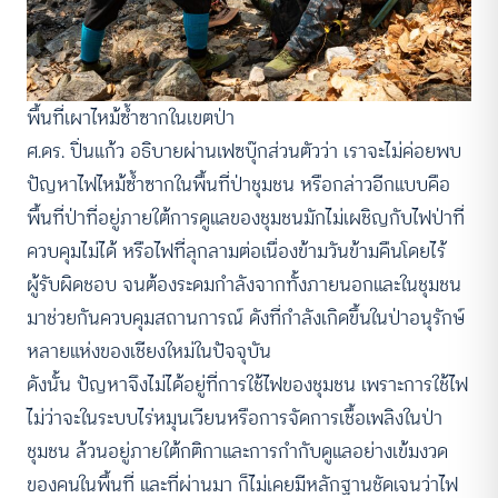
พื้นที่เผาไหม้ซ้ำซากในเขตป่า
ศ.ดร. ปิ่นแก้ว อธิบายผ่าน
เฟซบุ๊กส่วนตัว
ว่า เราจะไม่ค่อยพบ
ปัญหาไฟไหม้ซ้ำซากในพื้นที่ป่าชุมชน หรือกล่าวอีกแบบคือ
พื้นที่ป่าที่อยู่ภายใต้การดูแลของชุมชนมักไม่เผชิญกับไฟป่าที่
ควบคุมไม่ได้ หรือไฟที่ลุกลามต่อเนื่องข้ามวันข้ามคืนโดยไร้
ผู้รับผิดชอบ จนต้องระดมกำลังจากทั้งภายนอกและในชุมชน
มาช่วยกันควบคุมสถานการณ์ ดังที่กำลังเกิดขึ้นในป่าอนุรักษ์
หลายแห่งของเชียงใหม่ในปัจจุบัน
ดังนั้น ปัญหาจึงไม่ได้อยู่ที่การใช้ไฟของชุมชน เพราะการใช้ไฟ
ไม่ว่าจะในระบบไร่หมุนเวียนหรือการจัดการเชื้อเพลิงในป่า
ชุมชน ล้วนอยู่ภายใต้กติกาและการกำกับดูแลอย่างเข้มงวด
ของคนในพื้นที่ และที่ผ่านมา ก็ไม่เคยมีหลักฐานชัดเจนว่าไฟ