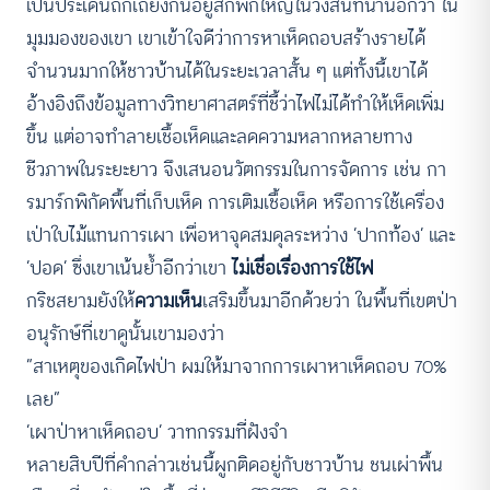
เป็นประเด็นถกเถียงกันอยู่สักพักใหญ่ในวงสนทนานี้อีกว่า ใน
มุมมองของเขา เขาเข้าใจดีว่าการหาเห็ดถอบสร้างรายได้
จำนวนมากให้ชาวบ้านได้ในระยะเวลาสั้น ๆ แต่ทั้งนี้เขาได้
อ้างอิงถึงข้อมูลทางวิทยาศาสตร์ที่ชี้ว่าไฟไม่ได้ทำให้เห็ดเพิ่ม
ขึ้น แต่อาจทำลายเชื้อเห็ดและลดความหลากหลายทาง
ชีวภาพในระยะยาว จึงเสนอนวัตกรรมในการจัดการ เช่น กา
รมาร์กพิกัดพื้นที่เก็บเห็ด การเติมเชื้อเห็ด หรือการใช้เครื่อง
เป่าใบไม้แทนการเผา เพื่อหาจุดสมดุลระหว่าง ‘ปากท้อง’ และ
‘ปอด’ ซึ่งเขาเน้นย้ำอีกว่าเขา
ไม่เชื่อเรื่องการใช้ไฟ
กริชสยามยังให้
ความเห็น
เสริมขึ้นมาอีกด้วยว่า ในพื้นที่เขตป่า
อนุรักษ์ที่เขาดูนั้นเขามองว่า
“สาเหตุของเกิดไฟป่า ผมให้มาจากการเผาหาเห็ดถอบ 70%
เลย”
‘เผาป่าหาเห็ดถอบ’ วาทกรรมที่ฝังจำ
หลายสิบปีที่คำกล่าวเช่นนี้ผูกติดอยู่กับชาวบ้าน ชนเผ่าพื้น