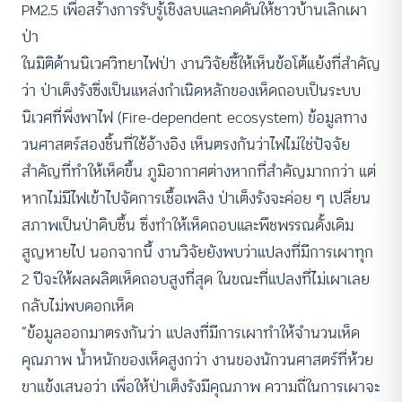
PM2.5 เพื่อสร้างการรับรู้เชิงลบและกดดันให้ชาวบ้านเลิกเผา
ป่า
ในมิติด้านนิเวศวิทยาไฟป่า งานวิจัยชี้ให้เห็นข้อโต้แย้งที่สำคัญ
ว่า ป่าเต็งรังซึ่งเป็นแหล่งกำเนิดหลักของเห็ดถอบเป็นระบบ
นิเวศที่พึ่งพาไฟ (Fire-dependent ecosystem) ข้อมูลทาง
วนศาสตร์สองชิ้นที่ใช้อ้างอิง เห็นตรงกันว่าไฟไม่ใช่ปัจจัย
สำคัญที่ทำให้เห็ดขึ้น ภูมิอากาศต่างหากที่สำคัญมากกว่า แต่
หากไม่มีไฟเข้าไปจัดการเชื้อเพลิง ป่าเต็งรังจะค่อย ๆ เปลี่ยน
สภาพเป็นป่าดิบชื้น ซึ่งทำให้เห็ดถอบและพืชพรรณดั้งเดิม
สูญหายไป นอกจากนี้ งานวิจัยยังพบว่าแปลงที่มีการเผาทุก
2 ปีจะให้ผลผลิตเห็ดถอบสูงที่สุด ในขณะที่แปลงที่ไม่เผาเลย
กลับไม่พบดอกเห็ด
“ข้อมูลออกมาตรงกันว่า แปลงที่มีการเผาทำให้จำนวนเห็ด
คุณภาพ น้ำหนักของเห็ดสูงกว่า งานของนักวนศาสตร์ที่ห้วย
ขาแข้งเสนอว่า เพื่อให้ป่าเต็งรังมีคุณภาพ ความถี่ในการเผาจะ