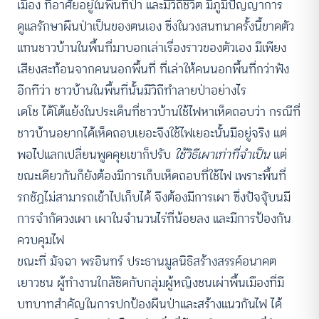
เมือง ที่อาศัยอยู่ในพื้นที่ป่า และมีวิถีชีวิต มีภูมิปัญญาการ
ดูแลรักษาผืนป่าเป็นของตนเอง ซึ่งในวงสนทนาครั้งนี้ขาดตัว
แทนชาวบ้านในพื้นที่มาบอกเล่าเรื่องราวของตัวเอง มีเพียง
เสียงสะท้อนจากคนนอกพื้นที่ ที่เล่าให้คนนอกพื้นที่กว่าฟัง
อีกทีว่า ชาวบ้านในพื้นที่นั้นมีวิถีทำลายป่าอย่างไร
เดโช ได้โต้แย้งในประเด็นที่ชาวบ้านใช้ไฟหาเห็ดถอบว่า กรณีที่
ชาวบ้านอยากได้เห็ดถอบเยอะจึงใช้ไฟเยอะนั้นมีอยู่จริง แต่
พอไปแลกเปลี่ยนพูดคุยเขาก็ปรับ
ใช้วิธีเผาเท่าที่จำเป็น
แต่
ขณะเดียวกันก็ยังต้องมีการเก็บเห็ดถอบที่ใช้ไฟ เพราะพื้นที่
รกชัฏไม่สามารถเข้าไปเก็บได้ จึงต้องมีการเผา ซึ่งปัจจุับนมี
การจำกัดวงเผา เผาในจำนวนไร่ที่น้อยลง และมีการป้องกัน
ควบคุมไฟ
ขณะที่ มัจฉา พรอินทร์ ประธานมูลนิธิสร้างสรรค์อนาคต
เยาวชน ผู้ทำงานใกล้ชิดกับกลุ่มผู้หญิงชนเผ่าพื้นเมืองที่มี
บทบาทสำคัญในการปกป้องผืนป่าและสร้างแนวกันไฟ ได้