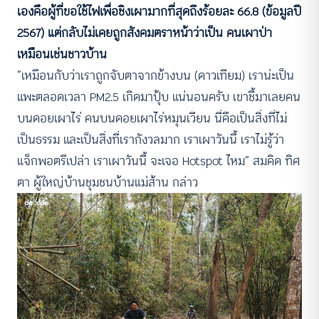
เองคือผู้ที่ขอใช้ไฟเพื่อชิงเผามากที่สุดถึงร้อยละ 66.8 (ข้อมูลปี
2567) แต่กลับไม่เคยถูกสังคมตราหน้าว่าเป็น คนเผาป่า
เหมือนเช่นชาวบ้าน
“เหมือนกับว่าเราถูกจับตาจากข้างบน (ดาวเทียม) เราน่ะเป็น
แพะตลอดเวลา PM2.5 เกิดมาปุ้บ แน่นอนครับ เขาชี้มาเลยคน
บนดอยเผาไร่ คนบนดอยเผาไร่หมุนเวียน นี่คือเป็นสิ่งที่ไม่
เป็นธรรม และเป็นสิ่งที่เรากังวลมาก เราเผาวันนี้ เราไม่รู้ว่า
แจ็กพอตรึเปล่า เราเผาวันนี้ จะเจอ Hotspot ไหม” สมคิด ทิศ
ตา ผู้ใหญ่บ้านชุมชนบ้านแม่ส้าน กล่าว