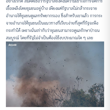
อย่างไรก็ดี สมคิดเชื่อว่ารัฐบาลยังคงมีความเข้าใจการจัดการ
เชื้อเพลิงโดยชุมชนอยู่บ้าง เพียงแต่รัฐบาลไม่กล้ากระจาย
อำนาจให้ชุมชนดูแลทรัพยากรเอง ซึ่งสำหรับเขาแล้ว การกระ
จายอำนาจให้ชุมชนเป็นแนวทางที่เรียบง่ายที่สุดที่รัฐจะพึง
กระทำได้ เพราะนั่นเท่ากับว่าชุมชนสามารถดูแลรักษาป่าจน
สมบูรณ์ โดยที่รัฐไม่จำเป็นต้องใช้งบประมาณใด ๆ เลย