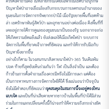
ควรตั้งคำถามคือ ในหลายกรณีโดยเฉพาะในเขตป่าอนุรักษ์
ปัญหาไฟป่าอาจเชื่อมโยงกับกระบวนการลดทอนอำนาจของ
ชุมชนในการจัดการทรัพยากรป่าไม้ เมื่อรัฐขยายพื้นที่เขตห้าม
ล่า เขตรักษาพันธุ์สัตว์ป่า และอุทยานอย่างต่อเนื่อง ดึงพื้นที่ที่
เคยอยู่ภายใต้การดูแลของชุมชนมาเป็นของรัฐ นอกจากจะก่อ
ให้เกิดความขัดแย้งแล้ว ยังส่งผลให้เมื่อเกิดไฟป่า ระบบการ
จัดการในพื้นที่ขาดเจ้าภาพที่ชัดเจน และทำให้การรับมือกับ
ACCESS
IBILITY
ปัญหายิ่งยากขึ้น
อย่างไรก็ตาม ในวงสนทนาสังคายนาไฟป่า-365 วันเดิมพัน
ขนาดตัวอักษร
ปอด ท้ายที่สุดยังเห็นร่วมกันว่า ‘ไฟ’ เป็นสิ่งจำเป็น และต้อง
A-
A
A+
A++
ก้าวข้ามการตั้งคำถามเรื่องควรมีหรือไม่มีการเผา แต่ต้อง
ระยะห่างข้อความ
เป็นการหาหนทางการจัดการไฟให้ได้ ซึ่งแน่นอนว่าปัจจุบัน
ยังไม่มีคำตอบที่ชัดเจนว่า
จุดสมดุลในสมการนี้จะอยู่ตรงไหน
ปกติ
มาก
มากที่สุด
แบบใด
และเป็นที่น่าเสียดายหากชาวบ้านในพื้นที่ป่าได้มีส่วน
ปรับสีสำหรับตาบอดสี
ร่วมในการแลกเปลี่ยนครั้งนี้ก็น่าจะทำให้ความจริงกระจ่างชัด
ปิด
Protan
Deutan
Tritan