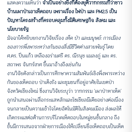
แสดงความเห็นว่า
จำเป็นอย่างยิ่งที่ต้องยุติวาทกรรมที่ว่าชาว
บ้านเผาป่าเอาเห็ดถอบ เพราะเรื่อง ไฟป่า และ PM2.5 เป็น
ปัญหาโครงสร้างที่ครอบคลุมทั้งมิติเศรษฐกิจ สังคม และ
นโยบายรัฐ
มัจฉาได้หยิบยกงานวิจัยเรื่อง
เห็ด ป่า และมนุษย์: การเมือง
ของการพึ่งพาระหว่างกันของสิ่งมีชีวิตต่างสายพันธุ์
โดย
ศ.ดร. ปิ่นแก้ว เหลืองอร่ามศรี ดร. ณีรนุช แมลงภู่ และ ดร.
สถาพร จันทร์เทศ ขึ้นมาอ้างถึงเช่นกัน
งานวิจัยดังกล่าวเป็นการศึกษาความสัมพันธ์เชิงพึ่งพาระหว่าง
กันของเห็ดถอบ ป่าเต็งรัง และชุมชนที่อยู่อาศัยในเขตป่า
จังหวัดเชียงใหม่ ซึ่งงานวิจัยระบุว่า วาทกรรม ‘เผาป่าหาเห็ด’
ถูกนำเสนอผ่านสื่อกระแสหลักและโซเชียลมีเดียอย่างต่อเนื่อง
จนกลายเป็นความเข้าใจโดยอัตโนมัติในสังคมเมือง ส่งผลให้
เกิดกระแสต่อต้านการบริโภคเห็ดถอบในหมู่ชนชั้นกลาง ถึง
ขั้นมีการเสนอจากฝ่ายการเมืองให้เปลี่ยนชื่อเห็ดถอบเป็นเห็ด