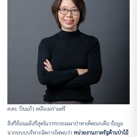
ศ.ดร. ปิ่นแก้ว เหลืองอร่ามศรี
สิ่งที่ย้อนแย้งที่สุดในวาทกรรมเผาป่าหาเห็ดถอบคือ ข้อมูล
จากระบบบริหารจัดการไฟพบว่า
หน่วยงานภาครัฐด้านป่าไม้