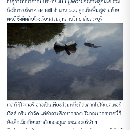
เหตุการณ์น้ำดำกับบริษัทยังไม่มีมูลความจริงที่พิสูจน์ได้ รวม
ถึงมีการบริจาค EM Ball จำนวน 500 ลูกเพื่อฟื้นฟูฝายห้วย
ตะเข้ ซึ่งติดกับโรงเรียนสวนกุหลาบวิทยาลัยสระบุรี
เวสท์ รีโคเวอรี่ อาจเป็นเพียงส่วนหนึ่งที่ส่งกากไปให้เบตเตอร์
เวิลด์ กรีน กำจัด แต่คำถามคือหากของปริมาณมากขนาดนี้ก็
ยังเล็กเมื่อเทียบเท่ากับกองภูเขาขยะของบริษัทฯ