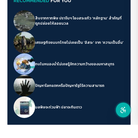
RECOMMENDED
FOR YOU
คอนทราสต์สูง
โหมดขาวดำ
สืบจากกากพิษ ปราจีนฯ โยงสระแก้ว ‘หลักฐาน’ สำคัญที่
ถูกปล่อยให้ลอยนวล
ฟอนต์อ่านง่าย
เศรษฐกิจชนบทไทยไม่เคยเป็น ‘อิสระ’ จาก ‘ความเป็นอื่น’
เน้นลิงก์
เน้นกรอบ Focus
กบในหนองน้ำไม่เคยรู้จักความกว้างของมหาสมุทร
ซ่อนรูปภาพ
ปัญหาโลกแตกหรือปัญหารัฐไร้ความสามารถ
ลดการเคลื่อนไหว
มลพิษจะท่วมฟ้า ปลาจะกินดาว