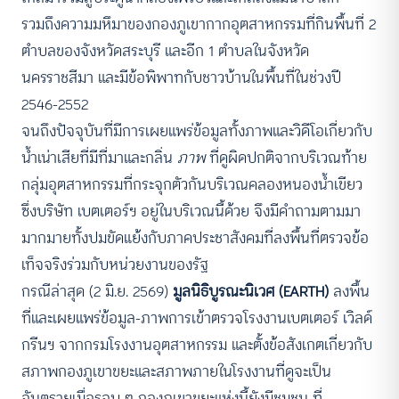
รวมถึงความมหึมาของกองภูเขากากอุตสาหกรรมที่กินพื้นที่ 2
ตำบลของจังหวัดสระบุรี และอีก 1 ตำบลในจังหวัด
นครราชสีมา และมีข้อพิพาทกับชาวบ้านในพื้นที่ในช่วงปี
2546-2552
จนถึงปัจจุบันที่มีการเผยแพร่ข้อมูลทั้งภาพและวิดีโอเกี่ยวกับ
น้ำเน่าเสียที่มีที่มาและกลิ่น
ภาพ
ที่ดูผิดปกติจากบริเวณท้าย
กลุ่มอุตสาหกรรมที่กระจุกตัวกันบริเวณคลองหนองน้ำเขียว
ซึ่งบริษัท เบตเตอร์ฯ อยู่ในบริเวณนี้ด้วย จึงมีคำถามตามมา
มากมายทั้งปมขัดแย้งกับภาคประชาสังคมที่ลงพื้นที่ตรวจข้อ
เท็จจริงร่วมกับหน่วยงานของรัฐ
กรณีล่าสุด (2 มิ.ย. 2569)
มูลนิธิบูรณะนิเวศ (EARTH)
ลงพื้น
ที่และเผยแพร่ข้อมูล-ภาพการเข้าตรวจโรงงานเบตเตอร์ เวิลด์
กรีนฯ จากกรมโรงงานอุตสาหกรรม และตั้งข้อสังเกตเกี่ยวกับ
สภาพกองภูเขาขยะและสภาพภายในโรงงานที่ดูจะเป็น
อันตรายเมื่อรอบ ๆ กองภูเขาขยะแห่งนี้ยังมีชุมชน ที่