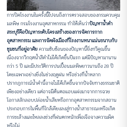
การปิดโรงงานในครั้งนี้ไปจนถึงการตรวจสอบของกรมควบคุม
มลพิษ กรมโรงงานอุตสาหกรรม ทำให้เห็นว่า
ปัญหาน้ำดำ
สระบุรีคือปัญหาระดับโครงสร้างของการจัดการกาก
อุตสาหกรรม และการจัดผังเมืองที่โรงงานหนาแน่นขนาบกับ
ชุมชนที่อยู่อาศัย
ความซับซ้อนของปัญหานี้ยิ่งทวีคูณขึ้น
เนื่องจากวิกฤตน้ำสีดำไม่ได้เกิดขึ้นปีแรก แต่มีปัญหามานาน
กว่า 5 ปี และมีประวัติการปนเปื้อนมลพิษยาวนานถึง 28 ปี
โดยเฉพาะอย่างยิ่งในช่วงฤดูฝน หรือช่วงที่น้ำหลาก
ปรากฏการณ์น้ำดำนี้อาจไม่ได้เกิดขึ้นจากปัจจัยทางธรรมชาติ
เพียงอย่างเดียว แต่อาจมีต้นตอแอบแฝงมาจากการฉวย
โอกาสลักลอบปล่อยน้ำเสียหรือกากอุตสาหกรรมจากสถาน
ประกอบการในพื้นที่ใกล้เคียงลงสู่ทางน้ำสาธารณะหรือเกิด
การชะล้างและไหลลงช่วงที่ฝนตกหนักเพื่อเจือจางความผิด
หรือไม่