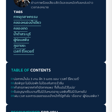
ช่างภาพร้อยเสียงสัตว์และชนหมัดกับแหล่งข่าว
เวลาลงหมาย
TAGS
กากอุตสาหกรรม
คลองหนองน้ำเขียว
คลองเกด
น้ำดำสระบุรี
ACCESS
IBILITY
ผู้ก่อมลพิษ
ภูเขาขยะ
เวสท์ รีโคเวอรี่
ขนาดตัวอักษร
A-
A
A+
A++
TABLE OF
CONTENTS
ระยะห่างข้อความ
01
บ่อกากน้ำมัน 3 งาน ลึก 3 เมตร ของ ‘เวสท์ รีโคเวอรี่’
ปกติ
มาก
มากที่สุด
02
ส่อพิรุธ! ไม่มีบ่อพัก ไม่ป้องกันการรั่วซึม
03
คำสารภาพจากค่ากำจัดกากแพง ‘ก็เก็บมันไว้ในบ่อ’
ปรับสีสำหรับตาบอดสี
04
ใบอนุญาตโรงงานที่ไม่มีวันหมดอายุ มลพิษก็ไม่มีวันหายไป
05
ฝน เวลา และการเฉยชาของเจ้าหน้าที่รัฐกำลัง ‘เจือจาง’ ผู้ก่อมลพิษ ?
ปิด
Protan
Deutan
Tritan