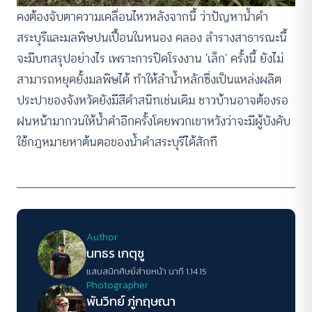
คงต้องจับตาความเคลื่อนไหวหลังจากนี้ ว่าปัญหาน้ำดำ
สระบุรีและมลพิษปนเปื้อนในหนอง คลอง ลำรางสาธารณะนี้
จะมีบทสรุปอย่างไร เพราะการปิดโรงงาน ‘เล็ก’ ครั้งนี้ ยังไม่
สามารถหยุดยั้งมลพิษได้ ทำให้ลำน้ำหลักซึ่งเป็นแหล่งผลิต
ประปาของจังหวัดยังมีสีดำสนิทเช่นเดิม ชาวบ้านอาจต้องรอ
ฝนหน้ามากวนให้น้ำดำอีกครั้งโดยพวกเขาหวังว่าจะมีผู้บังคับ
ใช้กฎหมายหาต้นตอของน้ำดำสระบุรีได้สักที
Author
นทธร เกตุชู
แสบสนิทศิษย์ส่ายหน้า นาที 1.14.15
Photographer
พันวิทย์ ภู่กฤษณา