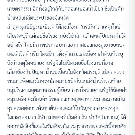
เกษตรกรรม อีกทัังอยู่ใกล้กับคลองหนองน้ำเขียว ซึ่งเป็นต้น
น้ำแหล่งผลิตประปาของจังหวัด
ล่าสุด มูลนิธิบูรณะนิเวศ ได้ลงเนื้อหา ‘กรณีหาสาเหตุน้ำเน่า
เสียสระบุรี แค่เอ่ยชื่อโรงงานยังไม่กล้า แล้วจะแก้ปัญหากันได้
อย่างไร’ โดยมีภาพประกอบทางอากาศของกองภูเขาขยะเบต
เตอร์ เวิลด์ กรีน โดยมีการตั้งคำถามและเนื้อหาสำคัญที่ระบุ
ถึงว่าเหตุใดหน่วยงานรัฐจึงไม่เปิดเผยชื่อโรงงานที่อาจ
เกี่ยวข้องกับปัญหาน้ำปนเปื้อนในจังหวัดสระบุรี แม้ผลตรวจ
พบสารพิษและโลหะหนักหลายชนิดในแกล่งน้ำบริเวณท้าย
กลุ่มโรงงานอุตสาหกรรมผู้เขียน การที่หน่วยงานรัฐใช้ถ้อยคำ
คลุมเครือ สะท้อนอิทธิพลของภาคอุตสาหกรรม และอาจเป็น
อุปสรรคต่อการค้นหาต้นตอและแก้ไขปัญหาอย่างตรงจุด
ในเวลาต่อมา บริษัท เบตเตอร์ เวิลด์ กรีน จำกัด (มหาชน) ได้
ออกหนังสือชี้แจงในวันเดียวกัน ระบุว่าการเผยแพร่เนื้อหาดัง