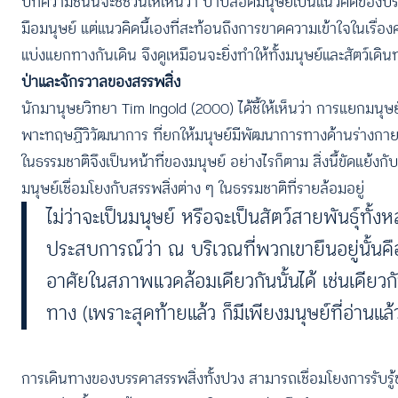
บทความชิ้นนี้จะชี้ชวนให้เห็นว่า ป่าปลอดมนุษย์เป็นแนวคิดของบร
มือมนุษย์ แต่แนวคิดนี้เองที่สะท้อนถึงการขาดความเข้าใจในเรื่องค
แบ่งแยกทางกันเดิน จึงดูเหมือนจะยิ่งทำให้ทั้งมนุษย์และสัตว์เดิ
ป่าและจักรวาลของสรรพสิ่ง
นักมานุษยวิทยา Tim Ingold (2000) ได้ชี้ให้เห็นว่า การแยกมน
พาะทฤษฏีวิวัฒนาการ ที่ยกให้มนุษย์มีพัฒนาการทางด้านร่างกายแ
ในธรรมชาติจึงเป็นหน้าที่ของมนุษย์ อย่างไรก็ตาม สิ่งนี้ขัดแย้งกั
มนุษย์เชื่อมโยงกับสรรพสิ่งต่าง ๆ ในธรรมชาติที่รายล้อมอยู่
ไม่ว่าจะเป็นมนุษย์ หรือจะเป็นสัตว์สายพันธุ์ทั้งห
ประสบการณ์ว่า ณ บริเวณที่พวกเขายืนอยู่นั้นคื
อาศัยในสภาพแวดล้อมเดียวกันนั้นได้ เช่นเดียวกั
ทาง (เพราะสุดท้ายแล้ว ก็มีเพียงมนุษย์ที่อ่านแล้
การเดินทางของบรรดาสรรพสิ่งทั้งปวง สามารถเชื่อมโยงการรับรู