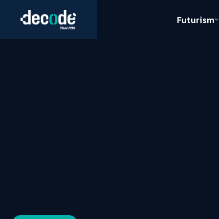
Futurism
Journalism
Crack 
Education
Peace
Sustainability
Workers/Economy
Human Rights