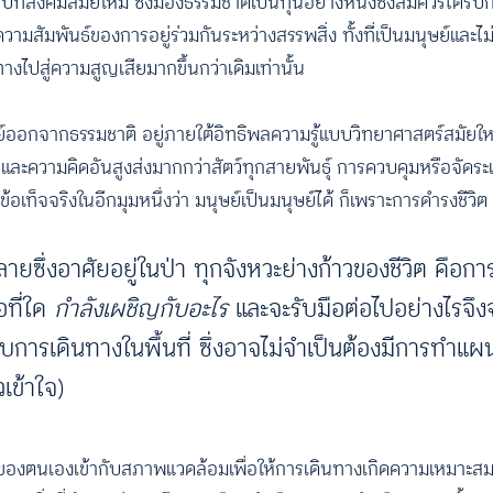
ิบทสังคมสมัยใหม่ ซึ่งมองธรรมชาติเป็นทุนอย่างหนึ่งซึ่งสมควรได้รั
วามสัมพันธ์ของการอยู่ร่วมกันระหว่างสรรพสิ่ง ทั้งที่เป็นมนุษย์และไม
นทางไปสู่ความสูญเสียมากขึ้นกว่าเดิมเท่านั้น
ุษย์ออกจากธรรมชาติ อยู่ภายใต้อิทธิพลความรู้แบบวิทยาศาสตร์สมัยใ
ละความคิดอันสูงส่งมากกว่าสัตว์ทุกสายพันธุ์ การควบคุมหรือจัดระเ
บข้อเท็จจริงในอีกมุมหนึ่งว่า มนุษย์เป็นมนุษย์ได้ ก็เพราะการดำรงชีวิ
ลายซึ่งอาศัยอยู่ในป่า ทุกจังหวะย่างก้าวของชีวิต คือการ
อที่ใด
กำลังเผชิญกับอะไร
และจะรับมือต่อไปอย่างไรจึ
บการเดินทางในพื้นที่ ซึ่งอาจไม่จำเป็นต้องมีการทำแผนท
วเข้าใจ)
้ของตนเองเข้ากับสภาพแวดล้อมเพื่อให้การเดินทางเกิดความเหมาะสม