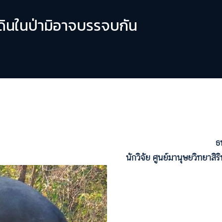
ดินในป่ามิอาจบรรจบกัน
ธน
นักวิจัย ศูนย์มานุษยวิทยาสิ