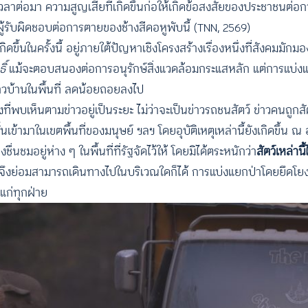
วลาต่อมา ความสูญเสียที่เกิดขึ้นก่อให้เกิดข้อสงสัยของประชาชนต่อ
มีผู้รับผิดชอบต่อการตายของช้างสีดอหูพับนี้ (TNN, 2569)
ขึ้นในครั้งนี้ อยู่ภายใต้ปัญหาเชิงโครงสร้างเรื่องหนึ่งที่สังคมมักม
ิ์
แม้จะตอบสนองต่อการอนุรักษ์สิ่งแวดล้อมกระแสหลัก แต่การแบ่งแย
ชาวบ้านในพื้นที่ ลดน้อยถอยลงไป
งที่พบเห็นตามข่าวอยู่เป็นระยะ ไม่ว่าจะเป็นข่าวรถชนสัตว์ ข่าวคนถูกสั
นเข้ามาในเขตพื้นที่ของมนุษย์ ฯลฯ โดยอุบัติเหตุเหล่านี้ยังเกิดขึ้น ณ 
ื่นชมอยู่ห่าง ๆ ในพื้นที่ที่รัฐจัดไว้ให้ โดยมิได้ตระหนักว่า
สัตว์เหล่านี
ัตว์จึงย่อมสามารถเดินทางไปในบริเวณใดก็ได้ การแบ่งแยกป่าโดยยึด
แก่ทุกฝ่าย