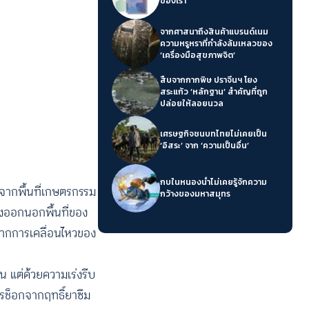
ของเรา’
จากศาสนาถึงสินค้าแบรนด์เนม
ความหรูหราที่กำลังล้มเหลวของ
‘เครื่องมือสุขภาพจิต’
สืบจากกากพิษ ปราจีนฯ โยง
สระแก้ว ‘หลักฐาน’ สำคัญที่ถูก
ปล่อยให้ลอยนวล
เศรษฐกิจชนบทไทยไม่เคยเป็น
‘อิสระ’ จาก ‘ความเป็นอื่น’
กบในหนองน้ำไม่เคยรู้จักความ
างจากพื้นที่เกษตรกรรม
กว้างของมหาสมุทร
นทางออกนอกพื้นที่ของ
ตจากการเคลื่อนไหวของ
ัน แต่ด้วยความเร่งรีบ
การช็อกจากฤทธิ์ยาซึม