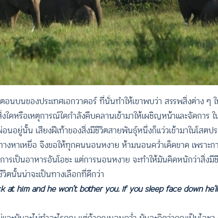
บนของประเทศเอกวาดอร์ ที่นั่นทำให้เขาพบว่า สรรพสิ่งต่าง ๆ ในป่าแ
่ามีสิ่งใดหรือเหตุการณ์ใดกำลังคืบคลานเข้ามาให้เผชิญหน้าและจัดกา
นอยู่นั้น เสียงฝีเท้าของสิ่งมีชีวิตสายพันธุ์หนึ่งก็แว่วเข้ามาในโส
เดินทางหาเหยื่อ จึงขอให้ทุกคนนอนหงาย ห้ามนอนคว่ำเด็ดขาด เพราะก
ะสมต่อการเป็นอาหารอันโอชะ แต่การนอนหงาย จะทำให้มันคิดหนักว่าสิ่งมีช
ชีวิตนั้นน่าจะเป็นทางเลือกที่ดีกว่า
ck at him and he won’t bother you. If you sleep face down he’ll