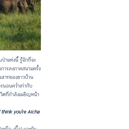
ห่งนี้ รู้จักที่จะ
ร ในการลงภาคสนามครั้ง
ตประสาทของชาวบ้าน
ารนอนคว่ำเท่ากับ
ีวิตที่กำลังเผชิญหน้า
 think you’re Aicha