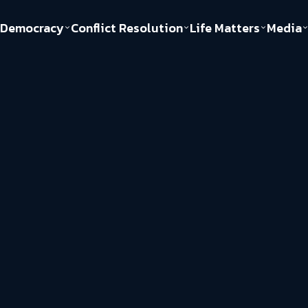
Democracy
Conflict Resolution
Life Matters
Media
Politics
Justice
Gender & Sexuality
Documentary
ful
Environment
Human & Society
Inequality
Play Read
Welfare state
Young Spirit
New World Order