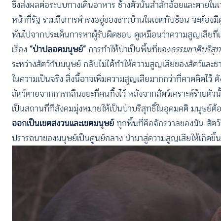
ซึ่งส่งผลต่อระบบทางเดินอาหาร ช้างตัวนั้นสำลักอ้อยและตายในเ
หน้าที่รัฐ รวมถึงการดำรงอยู่ของชาวบ้านในเขตทับซ้อน จะต้อง
พ้นไปจากประเด็นการหาผู้รับผิดชอบ ดูเหมือนว่าความสูญเสียที่เกิด
เรื่อง
“ป่าปลอดมนุษย์”
การทำให้ป่าเป็นพื้นที่ของ
ธรรมชาติบริสุทธ
ระหว่างสัตว์กับมนุษย์ กลับไม่ได้ทำให้ความสูญเสียของสัตว์และ
ในความเป็นจริง สิ่งนี้อาจเพิ่มความสูญเสียมากกว่าที่คาดคิดไว้ ดั
สัตว์ตายจากการกลืนขยะที่คนทิ้งไว้ หลังจากสัตว์เคราะห์ร้ายตัวนั้
เป็นสถานที่ที่สังคมมุ่งหมายให้เป็นป่าบริสุทธิ์ในอุดมคติ มนุษย์ต้องช
ออกเป็นเขตสงวนและเขตมนุษย์
ทุกพื้นที่คือจักรวาลของมัน ส
ปรารถนาของมนุษย์เป็นศูนย์กลาง นำมาสู่ความสูญเสียให้เกิดขึ้น