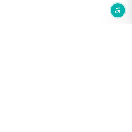
สำนักเครือข่ายสื่อสาธารณะ
องค์การกระจายเสียงและแพร่ภาพสาธารณะแห่งประเทศไทย (THAI
PBS)
PRIVACY POLICY
/
TERM OF USE
รู้จัก DE/CODE
DE/CODE คือใคร
ติดต่อเรา
FOLLOW DE/CODE
COPYRIGHT © 2026
DECODE THAI PBS
. ALL RIGHTS RESERVED.