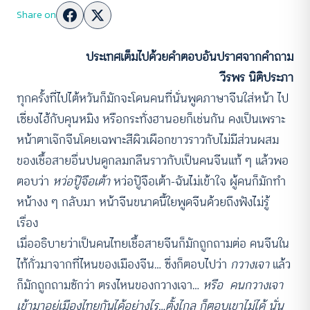
Share on
ประเทศเต็มไปด้วยคำตอบอันปราศจากคำถาม
วีรพร นิติประภา
ทุกครั้งที่ไปไต้หวันก็มักจะโดนคนที่นั่นพูดภาษาจีนใส่หน้า ไป
เซี่ยงไฮ้กับคุนหมิง หรือกระทั่งฮานอยก็เช่นกัน คงเป็นเพราะ
หน้าตาเจ๊กจีนโดยเฉพาะสีผิวเผือกขาวราวกับไม่มีส่วนผสม
ของเชื้อสายอื่นปนดูกลมกลืนราวกับเป็นคนจีนแท้ ๆ แล้วพอ
ตอบว่า
หว่อปู๊จือเต้า
หว่อปู๊จือเต้า-ฉันไม่เข้าใจ ผู้คนก็มักทำ
หน้างง ๆ กลับมา หน้าจีนขนาดนี้ใยพูดจีนด้วยถึงฟังไม่รู้
เรื่อง
เมื่ออธิบายว่าเป็นคนไทยเชื้อสายจีนก็มักถูกถามต่อ คนจีนใน
ไท้กั่วมาจากที่ไหนของเมืองจีน… ซึ่งก็ตอบไปว่า
กวางเจา
แล้ว
ก็มักถูกถามซักว่า ตรงไหนของกวางเจา…
หรือ คนกวางเจา
เข้ามาอยู่เมืองไทยกันได้อย่างไร…ตั้งไกล ก็ตอบเขาไม่ได้ นั่น