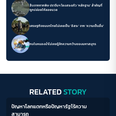
สืบจากกากพิษ ปราจีนฯ โยงสระแก้ว ‘หลักฐาน’ สำคัญที่
ถูกปล่อยให้ลอยนวล
เศรษฐกิจชนบทไทยไม่เคยเป็น ‘อิสระ’ จาก ‘ความเป็นอื่น’
กบในหนองน้ำไม่เคยรู้จักความกว้างของมหาสมุทร
RELATED
STORY
Columnist
ปัญหาโลกแตกหรือปัญหารัฐไร้ความ
สามารถ