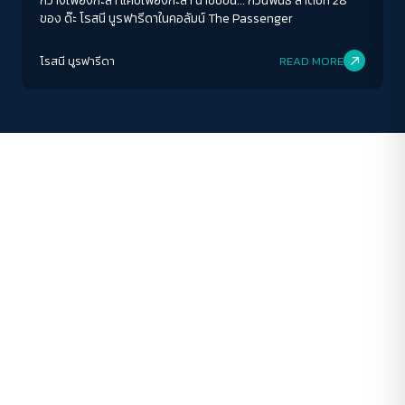
กว้างเพียงกะลา แคบเพียงกะลา น่าขบขัน... กวีนิพนธ์ ลำดับที่ 28
ของ ด๊ะ โรสนี นูรฟารีดาในคอลัมน์ The Passenger
ปรับสีสำหรับตาบอดสี
โรสนี นูรฟารีดา
READ MORE
ปิด
Protan
Deutan
Tritan
คอนทราสต์สูง
โหมดขาวดำ
ฟอนต์อ่านง่าย
เน้นลิงก์
เน้นกรอบ Focus
ซ่อนรูปภาพ
ลดการเคลื่อนไหว