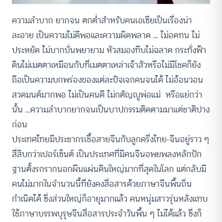
ความลำบาก ยากจน ตกต่ำสำหรับคนเอเซียเป็นเรื่องน่า
ละอาย เป็นความไม่ดีพอและความผิดพลาด … ไม่อดทน ไม่
ประหยัด ไม่บากบั่นพยายาม หัวสมองทึบไม่ฉลาด กระทั่งฟ้า
ดินไม่เมตตาเหมือนกับที่เมตตาเหล่าเจ้าสัวหรือไม่มีโชคก็ยัง
ถือเป็นความบกพร่องของแต่ละปัจเจกคนจนได้ ไม่อ้อนวอน
สวดมนต์มากพอ ไม่เป็นคนดี ไม่กตัญญูพ่อแม่ หรือแย่กว่า
นั้น …ความลำบากยากจนเป็นบาปกรรมติดตามมาแต่ชาติปาง
ก่อน
ประเทศไทยมีประชากรเชื้อสายจีนกับลูกครึ่งไทย-จีนอยู่ราว ๆ
สี่สิบกว่าเปอร์เซ็นต์ เป็นประเทศที่มีคนจีนอพยพลงหลักปัก
ฐานตั้งรกรากนอกผืนแผ่นดินใหญ่มากที่สุดในโลก แต่กลับมี
คนไม่มากในจำนวนนี้ที่ยังคงสื่อสารด้วยภาษาจีนพื้นถิ่น
กำเนิดได้ ซึ่งส่วนใหญ่ก็อายุมากแล้ว คนหนุ่มสาวรุ่นหลังแทบ
ใช้ภาษาบรรพบุรุษจีนสื่อสารประจำวันพื้น ๆ ไม่ได้แล้ว ซึ่งก็