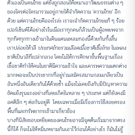
ตัวเองเป็นคนไทย แต่ยังถูกสอนให้เหมาเอาวัฒนธรรมต่าง ๆ
ของใครต่อใครมารวมอยู่ภายใต้จำกัดความ ’ความไทย’ อีก
ด้วย แต่ความไทยคืออะไรล่ะ เราจะจำกัดความไทยแท้ ๆ ร้อย
เปอร์เซ็นต์ได้อย่างไรไนเมื่อเราทุกคนก็ล้วนเป็นผู้อพยพจาก
ทุกทิศทุกทางเข้ามาในดินแดนแหลมทองนี้ด้วยกันทั้งสิ้น
เราปล่อยให้วลี
ประเทศไทยรวมเลือดเนื้อชาติเชื้อไทย
ในเพลง
ชาติเป็นวลีที่เปล่ากลวง โดยไม่ให้การศึกษาขั้นพื้นฐานเรื่อง
เชื้อชาติทำให้คนในชาติมีความเข้าใจ และเคารพความแตกต่าง
มากพอจะเป็นประชากรที่อยู่ร่วมสมัครสมานกลมเกลียวเป็น
อันหนึ่งอันเดียวกันได้ด้วยซ้ำ แม้จะไม่เคยถึงกับมีปัญหาความ
ขัดแย้งรุนแรงอย่างที่เคยเกิดในหลาย ๆ ประเทศ แต่ก็ยังคงมี
อคติลึก ๆ ต่อกันอยู่ดี โดยเฉพาะเมื่อมีเรื่องการใช้สอยครอง
พื้นที่และทรัพยากรเข้ามาเกี่ยวข้อง
บางทีนิสัยชอบเหยียดของคนไทยอาจมีจุดต้นเริ่มมาจากตรง
นี้ก็ได้ ก็จะไม่ให้หมิ่นหยามกันเอาไว้ก่อนได้อย่างไร ก็มันไม่รู้