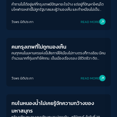
คำถามไม่ได้อยู่แค่ที่กรุงเทพมีปัญหาอะไรบ้าง แต่อยู่ที่ปัญหาใหญ่โต
มโหฬารเหล่านี้ไม่ถูกรัฐบาลและผู้ว่ามองเห็น และทำเหมือนไม่เป็น
ปัญหาต่างหาก
วีรพร นิติประภา
READ MORE
Columnist
คนกรุงเทพที่ไม่ถูกมองเห็น
คนทุกคนในมหานครแห่งนี้เสียภาษีให้เมืองไม่ทางตรงก็ทางอ้อม มีคน
จำนวนมากที่ทุ่มเททำให้กทม. เป็นเมืองเรืองรอง มีชีวิตชีวา ติด
อันดับเมืองน่าอยู่ เป็นเมืองสุดสวย แต่กลับกลายเป็นผู้รองรับ
สารพัดปัญหาของเมืองเอาไว้เต็ม ๆ โดยไม่เคยถูกมองเห็น
ACCESS
IBILITY
วีรพร นิติประภา
READ MORE
Columnist
ขนาดตัวอักษร
A-
A
A+
A++
กบในหนองน้ำไม่เคยรู้จักความกว้างของ
ระยะห่างข้อความ
มหาสมุทร
ปกติ
มาก
มากที่สุด