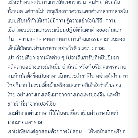
แม้จะกำหนดเป็นทางการให้เรียกว่าเป็น ’คนไทย’ ด้วยกัน
ทั้งหมด แต่การไม่บรรจุเรื่องราวความแตกต่างหลากหลายใน
แบบเรียนก็ทำให้เราไม่มีความรู้ความเข้าใจในวิถี ความ
เชื่อ วัฒนธรรมและธรรมเนียมปฏิบัติที่แตกต่างของกันและ
กัน …ความแตกต่างหลากหลายทางวัฒนธรรมสามารถมอง
เห็นได้ชัดเจนผ่านอาหาร อย่างโรตี มะตะบะ ซาละ
เปา ก๋วยเตี๋ยว จานผัดต่าง ๆ ไปจนถึงสำรับที่หยิบยืมมา
คลี่คลายอย่างแกงมัสหมั่น ยำใหญ่ หรือที่บริโภคแพร่หลาย
จนทึกทักตั้งชื่อเป็นอาหารไทยประจำชาติไป อย่างผัดไทย ชา
ไทยก็มาก ไม่รวมเสื้อผ้าเครื่องแต่งกายที่เข้าใจว่าเป็นของ
ไทย อย่างกางเกงเลซึ่งมาจากกางเกงแพรของจีน และผ้า
ขาวม้าที่มาจากเปอร์เซีย
และ
คำ
จากต่างภาษาที่ใช้กันจนเชื่อว่าเป็นคำภาษาไทยก็
มากมายมหาศาล
เราไม่เพียงแต่ถูกสอนด้วยการไม่สอน … ให้พอใจแค่จะเรียก