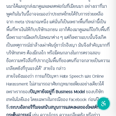
นมาได้และถูกส่งมาดูแลแพลตฟอร์มที่เมียนมา อย่างเราที่มา
คอนทราสต์สูง
พูดกันในวันนี้อาจจะมองว่าประเทศไทยได้รับการช่วยเหลือ
จาก meta ประมาณหนึ่ง แต่นั่นก็เป็นเพราะพื้นที่เหล่านี้เป็น
โหมดขาวดำ
พื้นที่หาเงินให้กับบริษัทเอกชน เขาก็ต้องมาดูแลแก้ไขกับพื้นที่
นี้เพราะอาจมีผลกับโฆษณาต่าง ๆ แต่ก็เพราะแบบนั้นจึงเกิด
ฟอนต์อ่านง่าย
เป็นเหตุการณ์ฆ่าล้างเผ่าพันธุ์ชาวโรฮิงญา มันจึงสำคัญมากที่
เน้นลิงก์
บริษัทเทคฯ ต้องมีกลไก หรือมีคนกลางในการตรวจสอบ
ข้อความหรือสื่อที่ปรากฏในพื้นที่ของตนที่อาจกลายเป็นความ
เน้นกรอบ Focus
เกลียดชังที่รุนแรงได้” สายใจ กล่าว
สายใจยังมองว่า การแก้ปัญหา Hate Speech และ Online
ซ่อนรูปภาพ
Harassment ไม่สามารถอาศัยกฎหมายเพียงอย่างเดียวได้
ลดการเคลื่อนไหว
เพราะรากของ
ปัญหายังอยู่ที่ Business Model
ของบริษัท
เทคโนโลยีเอง โดยเฉพาะในกรณีของ Facebook ก่อนปี 2017
ซึ่ง
ระบบอัลกอริทึมจะสนับสนุนการแสดงผลของโพสต์ที่
กระตุ้นอารมณ์
เช่น ความโกรธ ความเกลียดชัง หรือข่าว