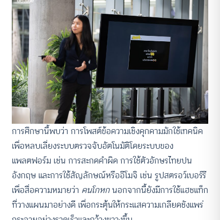
การศึกษานี้พบว่า การโพสต์ข้อความเชิงคุกคามมักใช้เทคนิค
เพื่อหลบเลี่ยงระบบตรวจจับอัตโนมัติโดยระบบของ
แพลตฟอร์ม เช่น การสะกดคำผิด การใช้ตัวอักษรไทยปน
อังกฤษ และการใช้สัญลักษณ์หรืออีโมจิ เช่น รูปสตรอว์เบอร์รี
เพื่อสื่อความหมายว่า
คนโกหก
นอกจากนี้ยังมีการใช้แฮชแท็ก
ที่วางแผนมาอย่างดี เพื่อกระตุ้นให้กระแสความเกลียดชังแพร่
กระจายอย่างรวดเร็วและกว้างขวางขึ้น