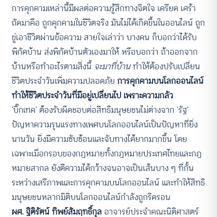
การคุกคามเหล่านี้มีผลต่อความรู้สึกทางจิตใจ เครียด เศร้า
ถัดมาคือ ถูกคุกคามในชีวิตจริง มันไม่ได้เกิดขึ้นในออนไลน์ ถูก
ขู่เอาชีวิตผ่านข้อความ สายใจเล่าว่า บางคน ก็บอกว่าได้รับ
พิกัดบ้าน ส่งพิกัดบ้านตัวเองมาให้ หรือบอกว่า ถ้าออกจาก
บ้านหรือทำอะไรตามสิ่งนี้
จะมาที่บ้าน
ทำให้ต้องปรับเปลี่ยน
ชีวิตประจำวันเพิ่มความปลอดภัย
การคุกคามบนโลกออนไลน์
ทำให้ชีวิตประจำวันที่มีอยู่เปลี่ยนไป เพราะความกลัว
‘บิ๊กเทค’ ต้องรับผิดชอบต่อสิทธิมนุษยชนไม่ต่างจาก ‘รัฐ’
ปัญหาความรุนแรงทางเพศบนโลกออนไลน์เป็นปัญหาที่ยิ่ง
นานวัน ยิ่งมีความซับซ้อนและจับทางได้ยากมากขึ้น โดย
เฉพาะเมื่อกรอบของกฏหมายทั้งกฏหมายประเทศไทยและกฏ
หมายสากล ยังตีความได้กว้างจนอาจเป็นเส้นบาง ๆ ที่กั้น
ระหว่างเสรีภาพและการคุกคามบนโลกออนไลน์ และทำให้สิทธิ
มนุษยชนหลากมิติบนโลกออนไลน์กำลังถูกริดรอน
ผศ. ฐิติรัตน์ ทิพย์สัมฤทธิ์กุล
อาจารย์ประจำคณะนิติศาสตร์