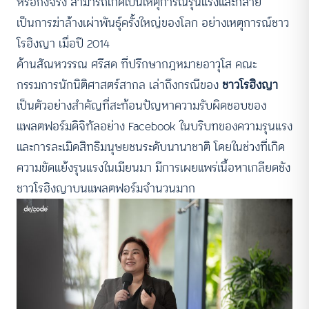
หรือกึ่งจริง สามารถเกิดเป็นเหตุการณ์รุนแรงและกลาย
เป็นการฆ่าล้างเผ่าพันธุ์ครั้งใหญ่ของโลก อย่างเหตุการณ์ชาว
โรฮิงญา เมื่อปี 2014
ด้านสัณหวรรณ ศรีสด ที่ปรึกษากฎหมายอาวุโส คณะ
กรรมการนักนิติศาสตร์สากล เล่าถึงกรณีของ
ชาวโรฮิงญา
เป็นตัวอย่างสำคัญที่สะท้อนปัญหาความรับผิดชอบของ
แพลตฟอร์มดิจิทัลอย่าง Facebook ในบริบทของความรุนแรง
และการละเมิดสิทธิมนุษยชนระดับนานาชาติ โดยในช่วงที่เกิด
ความขัดแย้งรุนแรงในเมียนมา มีการเผยแพร่เนื้อหาเกลียดชัง
ชาวโรฮิงญาบนแพลตฟอร์มจำนวนมาก