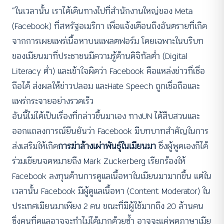
“ในเวลานั้น เราได้เดินทางไปที่สำนักงานใหญ่ของ Meta
(Facebook) ที่สหรัฐอเมริกา เพื่อแจ้งเตือนถึงอันตรายที่เกิด
จากการเผยแพร่เนื้อหาบนแพลตฟอร์ม โดยเฉพาะในบริบท
ของเมียนมาที่ประชาชนมีความรู้ด้านดิจิทัลต่ำ (Digital
Literacy ต่ำ) และเข้าใจผิดว่า Facebook คือแหล่งข่าวที่เชื่อ
ถือได้ ส่งผลให้ข่าวปลอม และHate Speech ถูกเชื่อถือและ
ACCESS
IBILITY
แพร่กระจายอย่างรวดเร็ว
อันนี้ไม่ได้เป็นเรื่องที่กล่าวขึ้นมาเอง ทางUN ได้สืบสวนและ
ขนาดตัวอักษร
ออกแถลงการณ์ยืนยันว่า Facebook มีบทบาทสำคัญในการ
A-
A
A+
A++
ส่งเสริมให้เกิด
การฆ่าล้างเผ่าพันธุ์ในเมียนมา
ซึ่งผู้พูดเองก็ได้
ร่วมเขียนจดหมายถึง Mark Zuckerberg เรียกร้องให้
ระยะห่างข้อความ
Facebook ลงทุนด้านการดูแลเนื้อหาในเมียนมามากขึ้น แต่ใน
ปกติ
มาก
มากที่สุด
เวลานั้น Facebook มีผู้ดูแลเนื้อหา (Content Moderator) ใน
ปรับสีสำหรับตาบอดสี
ประเทศเมียนมาเพียง 2 คน ขณะที่มีผู้ใช้มากถึง 20 ล้านคน
ซึ่งคนที่ดูแลอาจจะทำไม่ได้มากด้วยซ้ำ อาจจะแค่พูดภาษาเมีย
ปิด
Protan
Deutan
Tritan