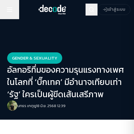
เข้าสู่ระบบ
GENDER & SEXUALITY
อัลกอริทึ่มของความรุนแรงทางเพศ
ในโลกที่ ‘บิ๊กเทค’ มีอำนาจเทียบเท่า
‘รัฐ’ ใครเป็นผู้ขีดเส้นเสรีภาพ
นทธร เกตุชู
18 มิ.ย. 2568 12:39