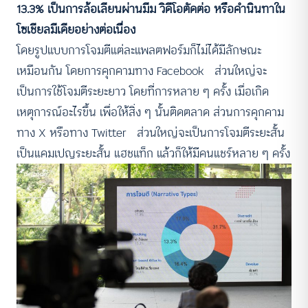
13.3% เป็นการล้อเลียนผ่านมีม วิดีโอตัดต่อ หรือคำนินทาใน
โซเชียลมีเดียอย่างต่อเนื่อง
โดยรูปแบบการโจมตีแต่ละแพลตฟอร์มก็ไม่ได้มีลักษณะ
เหมือนกัน โดยการคุกคามทาง Facebook ส่วนใหญ่จะ
เป็นการใช้โจมตีระยะยาว โดยที่การหลาย ๆ ครั้ง เมื่อเกิด
เหตุการณ์อะไรขึ้น เพื่อให้สิ่ง ๆ นั้นติดตลาด ส่วนการคุกคาม
ทาง X หรือทาง Twitter ส่วนใหญ่จะเป็นการโจมตีระยะสั้น
เป็นแคมเปญระยะสั้น แฮชแท็ก แล้วก็ให้มีคนแชร์หลาย ๆ ครั้ง