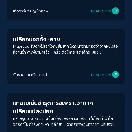
ใกล้ระหว่างผู้คนกับพื้นที่ ซึ่งเริ่มต้นจากบทสนทนาและตัวอักษรที่
เชื่อมร้อยเราเข้าด้วยกันกับ "พื้นที่" ที่รัฐก็แสร้งมองไม่เห็นแต่มีอยู่
เอื้ออารียา บุญบุ้งทอง
READ MORE
จริง
Crack Politics
เปลือกนอกทั้งหลาย
Playread สัปดาห์นี้เอาใจคนลืมยาก ปัดฝุ่นความทรงจำจากหนังสือ
ที่อ่านซ้ำ พิมพ์ซ้ำมาแล้ว 4 ครั้ง ต่อให้กระแสหลักจะมอง
ประวัติศาสตร์ 2475 ว่าเป็นประวัติศาสตร์ที่ไม่ค่อยน่าจดจำ “ลืม ๆ
มันไปซะ” การช่วงชิงพื้นที่และความหมายของ “เปลือกนอก” บนถนน
ราชดำเนินกลางยังคงดำเนินต่อไปในยุคสมัยเราและการอ่านก็ไม่ใช่
ภัทราภรณ์ ศรีทองแท้
READ MORE
แค่เรื่องของการคิด แต่คือการชำระประวัติศาสตร์และความทรงจำ
ที่กำลังจะถูกลบอีกครั้ง
Human & Society
แทสเมเนียชำรุด หรือเพราะอากาศ
เปลี่ยนแปลงบ่อย
คล้ายอุปมามากกว่าจะเป็นเรื่องของสถานที่จริง ๆ ในโลกที่ เปาโล
จอร์ดาโน กำลังตามหา “ที่ลี้ภัย” —จากสภาพภูมิอากาศแปรปรวน
รุนแรง และคาดเดาไม่ได้ที่เขาเองก็หมกมุ่นอยู่กับ “หายนะ” อย่าง