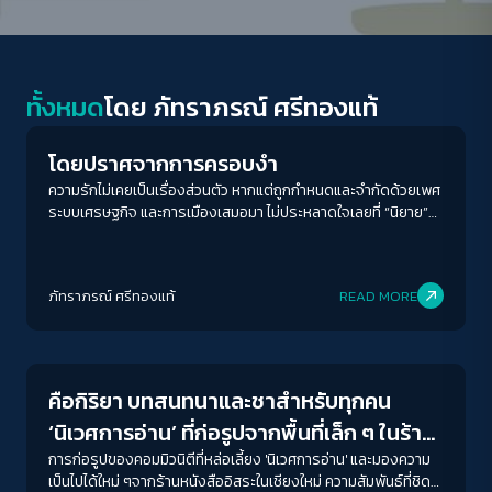
Gender & Sexuality
ทั้งหมด
โดย
ภัทราภรณ์ ศรีทองแท้
โดยปราศจากการครอบงำ
ความรักไม่เคยเป็นเรื่องส่วนตัว หากแต่ถูกกำหนดและจำกัดด้วยเพศ
ระบบเศรษฐกิจ และการเมืองเสมอมา ไม่ประหลาดใจเลยที่ “นิยาย”
จะเป็นพื้นที่ของผู้หญิงที่พอจะมีอำนาจในการพูด เขียน คิด และรู้สึก
อย่างลึกซึ้ง
ภัทราภรณ์ ศรีทองแท้
READ MORE
Human & Society
คือกิริยา บทสนทนาและชาสำหรับทุกคน
‘นิเวศการอ่าน’ ที่ก่อรูปจากพื้นที่เล็ก ๆ ในร้าน
หนังสืออิสระของเชียงใหม่
การก่อรูปของคอมมิวนิตีที่หล่อเลี้ยง 'นิเวศการอ่าน' และมองความ
เป็นไปได้ใหม่ ๆจากร้านหนังสืออิสระในเชียงใหม่ ความสัมพันธ์ที่ชิด