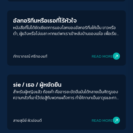
Play Read
ทะเลสาบ และท้องทะเล เหมือนปกหลังแห่งยุคสมัยของการขับเคี่ยว
ชิงดีในดินแดนอันไกลโพ้น เพราะ ที่ราบ รัสเซียจึงแข็งกร้าว เพราะ
ขุนเขา จีนและอินเดียจึงบาดหมาง เพราะ […]
อัลกอริทึมหรือเธอที่ไร้หัวใจ
หนังสือที่ไม่ได้ยัดเยียดการมองโลกของอัลกอริทึมให้เป็น ขาวหรือ
ดำ, ผู้แจ้งหรือโง่เขลา หากแต่พาเราเข้าหลังบ้านของเอไอ เพื่อเรียน
รู้ข้อผิดพลาดและตั้งคำถามกับอัลกอริทึมรอบตัวมากขึ้น ที่สำคัญคือ
ทำให้เราในฐานะผู้อ่านเห็นพ้องว่า ยกอัลกอริทึมออกจากผู้ควบคุมสัก
ทีเถอะ! นั่นคือวิธีเดียวที่จะตัดสินใจว่ามันคู่ควรกับอำนาจหรือไม่ โชค
ภัทราภรณ์ ศรีทองแท้
READ MORE
ร้ายที่เราไม่มีสิทธิมีเสียงเรื่องอำนาจและขอบเขตของอัลกอริทึม
รอบตัวเลยสักนิด
Play Read
ACCESS
IBILITY
sie / เธอ / ผู้หยัดยืน
ขนาดตัวอักษร
สำหรับผู้หญิงแล้ว ถ้อยคำ คืออารยะขัดขืนมันได้กลายเป็นศัตรูของ
A-
A
A+
A++
ความกลัวที่เอาไว้ต่อสู้กับพวกเผด็จการ ทำให้ภาษาเป็นอาวุธและการ
ประกาศสงครามทั่วทั้งหุบ หยัดยืน หรือ ‘Resto Qui’ นวนิยายลำดับ
ระยะห่างข้อความ
4 ของ Marco Balzano นักเขียนชาวอิตาลี สนใจในรสแห่งถ้อยคำ
เพราะเหมือนเป็นจุดเริ่มของประวัติศาสตร์ มันเป็นหน้าหนึ่งใน
ปกติ
มาก
มากที่สุด
สายสุนีย์ ผิวอ่อนดี
READ MORE
ประวัติศาสตร์อิตาลีที่ไม่เพียงขมขื่นแต่เปิดประเด็นให้ผู้อ่านฉุกคิด
และตั้งคำถาม อย่างน้อยก็เรื่องคนงาน 26 คนที่ตายระหว่างการ
ปรับสีสำหรับตาบอดสี