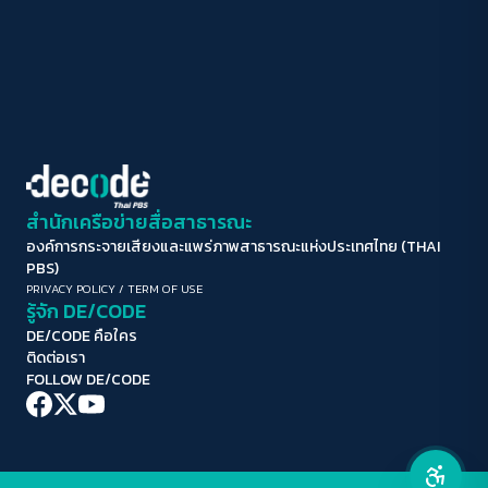
ทำงาน
ปิด
Protan
Deutan
Tritan
คอนทราสต์สูง
โหมดขาวดำ
ฟอนต์อ่านง่าย
สำนักเครือข่ายสื่อสาธารณะ
องค์การกระจายเสียงและแพร่ภาพสาธารณะแห่งประเทศไทย (THAI
เน้นลิงก์
PBS)
PRIVACY POLICY
/
TERM OF USE
รู้จัก DE/CODE
เน้นกรอบ Focus
DE/CODE คือใคร
ติดต่อเรา
ซ่อนรูปภาพ
FOLLOW DE/CODE
ลดการเคลื่อนไหว