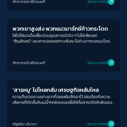
ภัทราภรณ์ ศรีทองแท้
READ MORE
Economy
พวกเขาสูงส่ง พวกแมวมาร์กซ์ก้าวกระโดด
ใส่ใจให้แมวเป็นเพื่อนร่วมอุดมการณ์จริง ๆ ไม่ใช่เพียงแค่
“สัญลักษณ์” ของการปลดแอกทางสังคม ไม่ต่างจากเจอแมวโดย
บังเอิญที่ทึกทักไปว่า เธอก้าวหน้า บ้าบิ่น คาดเดาไม่ได้ เธอร่าเริง—
เธอก้าวกระโดด โดยไม่ละทิ้งการกินมังสาวิรัติของตนเองไป
ภัทราภรณ์ ศรีทองแท้
READ MORE
Environment
‘สารหนู’ ไม่ไหลกลับ เศรษฐกิจหลับใหล
ความเจ็บปวดบางอย่างอาจทิ้งแผลฝังลึกเอาไว้ เช่นเดียวกับความ
เสียหายที่เกิดขึ้นกับแม่น้ำกกยังหลงเหลือให้เห็นซากปรักหักพังของ
บ้านเรือน รีสอร์ท ตลอดสองฝั่งแม่น้ำกก ต.ท่าตอน อ.แม่อาย
จ.เชียงใหม่ ซึ่งเป็นผลสืบเนื่องมาจากพายุยางิเมื่อปลายเดือน
กันยายน 2567 บางรีสอร์ททิ้งร้าง รอการซ่อมแซม ฟื้นฟู มาวันนี้ถูก
ณัฐณิชา มีนาภา
READ MORE
ซ้ำเติมอย่างหนักจากพิษ ‘สารหนู’ ข้ามพรมแดน สีที่ขุ่นข้นของแม่น้ำ