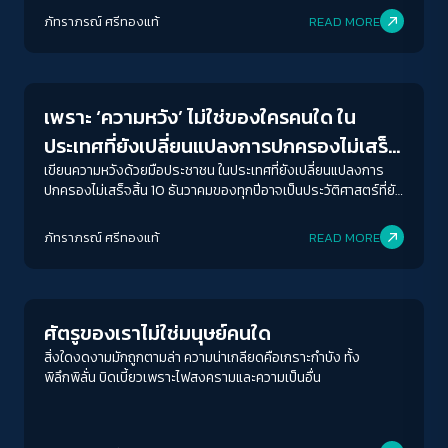
หดหู่และโดดเดี่ยว
ภัทราภรณ์ ศรีทองแท้
READ MORE
Interviews
เพราะ ‘ความหวัง’ ไม่ใช่ของใครคนใด ใน
ประเทศที่ยังเปลี่ยนแปลงการปกครองไม่เสร็จ
สิ้น
เขียนความหวังด้วยมือประชาชน ในประเทศที่ยังเปลี่ยนแปลงการ
ปกครองไม่เสร็จสิ้น 10 ธันวาคมของทุกปีอาจเป็นประวัติศาสตร์ที่ยัง
ไม่มีตอนอวสาน
ภัทราภรณ์ ศรีทองแท้
READ MORE
Play Read
ศัตรูของเราไม่ใช่มนุษย์คนใด
สิ่งใดงดงามมักถูกตามล่า ความน่าเกลียดคือเกราะกำบัง ทั้ง
พิลึกพิลั่น บิดเบี้ยวเพราะไฟสงครามและความเป็นอื่น