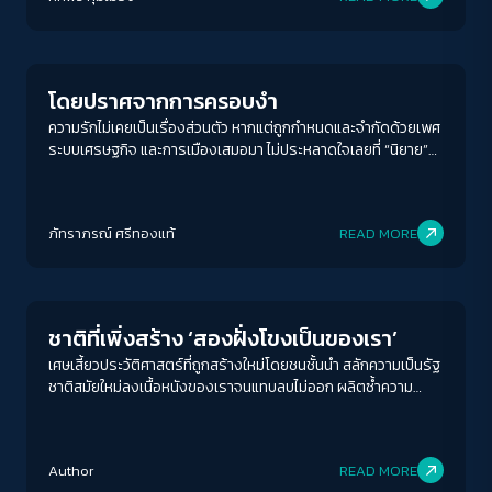
Gender & Sexuality
โดยปราศจากการครอบงำ
ความรักไม่เคยเป็นเรื่องส่วนตัว หากแต่ถูกกำหนดและจำกัดด้วยเพศ
ระบบเศรษฐกิจ และการเมืองเสมอมา ไม่ประหลาดใจเลยที่ “นิยาย”
จะเป็นพื้นที่ของผู้หญิงที่พอจะมีอำนาจในการพูด เขียน คิด และรู้สึก
อย่างลึกซึ้ง
ACCESS
IBILITY
ภัทราภรณ์ ศรีทองแท้
READ MORE
Play Read
ขนาดตัวอักษร
A-
A
A+
A++
ชาติที่เพิ่งสร้าง ‘สองฝั่งโขงเป็นของเรา’
ระยะห่างข้อความ
เศษเสี้ยวประวัติศาสตร์ที่ถูกสร้างใหม่โดยชนชั้นนำ สลักความเป็นรัฐ
ชาติสมัยใหม่ลงเนื้อหนังของเราจนแทบลบไม่ออก ผลิตซ้ำความ
ปกติ
มาก
มากที่สุด
โกรธเกรี้ยวและวาทกรรมเสียดินแดน จนคำถามอีกประการที่สำคัญ
ว่า ‘ดินแดนที่เสียเป็นของเราจริงหรือ?’ ลางเลือนจนแทบไม่สลัก
ปรับสีสำหรับตาบอดสี
สำคัญ
Author
READ MORE
ปิด
Protan
Deutan
Tritan