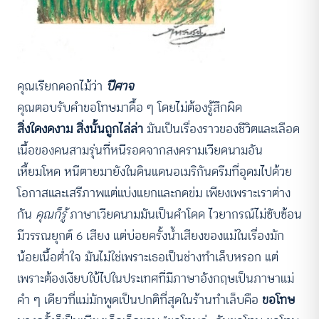
คุณเรียกดอกไม้ว่า
ปีศาจ
คุณตอบรับคำขอโทษมาดื้อ ๆ โดยไม่ต้องรู้สึกผิด
สิ่งใดงดงาม สิ่งนั้นถูกไล่ล่า
มันเป็นเรื่องราวของชีวิตและเลือด
เนื้อของคนสามรุ่นที่หนีรอดจากสงครามเวียดนามอัน
เหี้ยมโหด หนีตายมายังในดินแดนอเมริกันดรีมที่อุดมไปด้วย
โอกาสและเสรีภาพแต่แบ่งแยกและกดข่ม เพียงเพราะเราต่าง
กัน
คุณก็รู้
ภาษาเวียดนามมันเป็นคำโดด ไวยากรณ์ไม่ซับซ้อน
มีวรรณยุกต์ 6 เสียง แต่บ่อยครั้งน้ำเสียงของแม่ในเรื่องมัก
น้อยเนื้อต่ำใจ มันไม่ใช่เพราะเธอเป็นช่างทำเล็บหรอก แต่
เพราะต้องเงียบใบ้ไปในประเทศที่มีภาษาอังกฤษเป็นภาษาแม่
คำ ๆ เดียวที่แม่มักพูดเป็นปกติที่สุดในร้านทำเล็บคือ
ขอโทษ