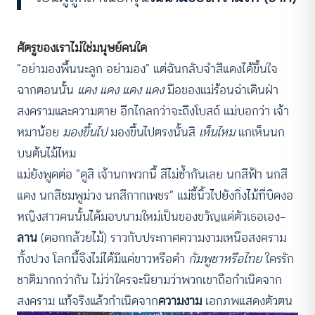
ศัตรูของเราไม่ใช่มนุษย์คนใด
“อย่ามองพื้นนะลูก อย่ามอง” แต่ฉันกลับจำสีแดงได้ขึ้นใจ
ฉากตอนนั้น
แดง แดง แดง แดง
มือของแม่ร้อนฉ่าเดินฝ่า
สงครามและความตาย อีกไกลกว่าจะถึงโบสถ์ แม่บอกว่า เจ้า
หมาน้อย
มองขึ้นไป
มองขึ้นไปตรงนั้นสิ
เห็นไหม
แกเห็นนก
บนต้นไม้ไหม
แม่ยังพูดต่อ “ดูสิ เจ้านกพวกนี้ สีไม่ซ้ำกันเลย นกสีฟ้า นกสี
แดง นกสีชมพูม่วง นกสีกากเพชร” แม่ชี้นิ้วไปยังกิ่งไม้ที่บิดงอ
หญิงสาวคนนั้นได้มอบนามใหม่เป็นของขวัญแด่ตัวเธอเอง—
ลาน
(ดอกกล้วยไม้) ราวกับประกาศความงามเหนือสงคราม
ทั้งปวง โลกนี้จึงไม่ได้มีแค่ขาวหรือดำ
กัมพูชาหรือไทย
ใครรัก
ชาติมากกว่ากัน ไม่ว่าใครจะนิยามว่าพวกเขาถือกำเนิดจาก
สงคราม แท้จริงแล้วกำเนิดจาก
ความงาม
เอกภพแสดงตัวตน