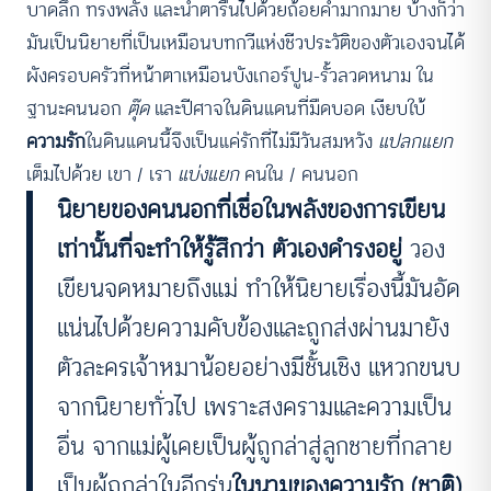
บาดลึก ทรงพลัง และน้ำตารื้นไปด้วยถ้อยคำมากมาย บ้างก็ว่า
มันเป็นนิยายที่เป็นเหมือนบทกวีแห่งชีวประวัติของตัวเองจนได้
ผังครอบครัวที่หน้าตาเหมือนบังเกอร์ปูน-รั้วลวดหนาม ใน
ฐานะคนนอก
ตุ๊ด
และปีศาจในดินแดนที่มืดบอด เงียบใบ้
ความรัก
ในดินแดนนี้จึงเป็นแค่รักที่ไม่มีวันสมหวัง
แปลกแยก
เต็มไปด้วย เขา / เรา
แบ่งแยก
คนใน / คนนอก
นิยายของคนนอกที่เชื่อในพลังของการเขียน
เท่านั้นที่จะทำให้รู้สึกว่า ตัวเองดำรงอยู่
วอง
เขียนจดหมายถึงแม่ ทำให้นิยายเรื่องนี้มันอัด
แน่นไปด้วยความคับข้องและถูกส่งผ่านมายัง
ตัวละครเจ้าหมาน้อยอย่างมีชั้นเชิง แหวกขนบ
จากนิยายทั่วไป เพราะสงครามและความเป็น
อื่น จากแม่ผู้เคยเป็นผู้ถูกล่าสู่ลูกชายที่กลาย
เป็นผู้ถูกล่าในอีกรุ่น
ในนามของความรัก (ชาติ)