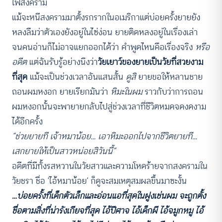
ไฟสงคราม
แม้จะหนีสงครามมาตั้งรกรากในอเมริกาแต่บ่อยครั้งยายยัง
หลงลืมว่าตัวเองยังอยู่ในไซ่ง่อน ยายติดหลงอยู่ในเรื่องเล่า
จนคนอ่านก็ไม่อาจแยกออกได้ว่า คำพูดไหนคือเรื่องจริง
หรือ
อดีต
แต่ฉันรับรู้อย่างนึงว่า
วัยเยาว์ของยายเป็นวัยที่สวยงาม
ที่สุด
แม้จะเป็นช่วงเวลาอันแสนสั้น
ดูสิ
ยายขอให้หลานชาย
ถอนผมหงอก ยายเรียกมันว่า
หิมะในผม
ราวกับว่าการถอน
ผมหงอกนั้นจะพายายกลับไปสู่ช่วงเวลาที่ชีวิตหมดจดงดงาม
ได้อีกครั้ง
“ช่วยยายที เจ้าหมาน้อย… เอาหิมะออกไปจากชีวิตยายที…
เสกยายให้เป็นสาวหน่อยสิวันนี้”
อดีตที่มีทั้งรสหวานในวัยสาวและความโหดร้ายจากสงครามใน
วัยชรา ชื่อ ‘ไอ้หมาน้อย’ ก็ดูจะสมเหตุสมผลขึ้นมาซะงั้น
…บ่อยครั้งที่เด็กตัวเล็กและอ่อนแอที่สุดในฝูงเช่นผม จะถูกตั้ง
ชื่อตามสิ่งที่น่ารังเกียจที่สุด ไอ้ปีศาจ ไอ้เด็กผี ไอ้จมูกหมู ไอ้