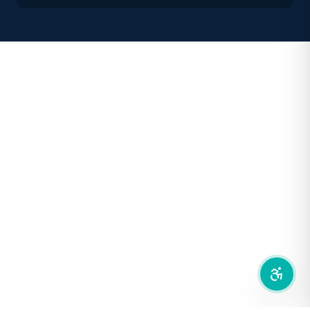
คอนทราสต์สูง
โหมดขาวดำ
ฟอนต์อ่านง่าย
เน้นลิงก์
เน้นกรอบ Focus
ซ่อนรูปภาพ
ลดการเคลื่อนไหว