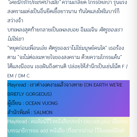
“เคยนึกรักประเทศบ้างมั้ย”
ความเกลียด โกรธไหลบ่า รุนแรง
สงครามแห่งเป็นอื่นยืดเยื้อยาวนาน ทันใดแสงไฟในบาร์ก็
สว่างจ้า
บทเพลงสุดท้ายกลายเป็นเพลงบอย อิมเมจิน
ศัตรูของเรา
ไม่ใช่เขา
“หยุดก่อนเพื่อนเอ๋ย ศัตรูของเราไม่ใช่มนุษย์คนใด” เธอร้อง
ตาม “จะไม่ต่อลมหายใจของสงคราม ด้วยความโกรธแค้น”
ใต้แสงนีออน เธอฝันถึงศานติ ปล่อยให้สำนึกเป็นเช่นโน้ต F /
EM / DM C
Playread : เราต่างงดงามแล้วจางหาย (ON EARTH WE’RE
BRIEFLY GORGEOUS)
ผู้เขียน : OCEAN VUONG
สำนักพิมพ์ : SALMON
PlayRead : คอลัมน์รีวิวหนังสือประจำ Decode.plus เมื่อกอง
บรรณาธิการขอ add หนังสือ (ที่อยากอ่าน) ไว้ในเพลย์ลิสต์