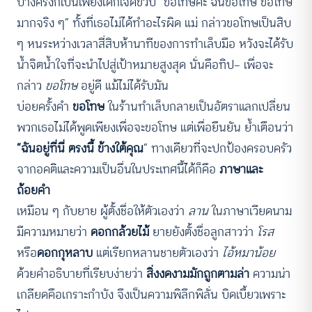
บางครั้งก็เป็นเพียงเด็กเจ็ดขวบ “ขอโทษค่ะ ฉันขอโทษ ขอโทษ
มากจริง ๆ” ทั้งที่เธอไม่ได้ทำอะไรผิด แม่ กล่าวขอโทษเป็นสิบ
ๆ หนระหว่างเวลาสี่สิบห้านาทีของการทำเล็บมือ หวังจะได้รับ
น้ำจิตน้ำใจที่จะนำไปสู่เป้าหมายสูงสุด นั่นคือทิป— เพื่อจะ
กล่าว
ขอโทษ
อยู่ดี แม้ไม่ได้รับมัน
บ่อยครั้งคำ
ขอโทษ
ในร้านทำเล็บกลายเป็นอัตราแลกเปลี่ยน
พวกเธอไม่ได้พูดเพียงเพื่อจะขอโทษ แต่เพื่อยืนยัน ย้ำเตือนว่า
“ฉันอยู่ที่นี่ ตรงนี้ ข้างใต้คุณ
” ทางเดียวที่จะปกป้องครอบครัว
จากอคติและความเป็นอื่นในประเทศนี้ได้ก็คือ
ภาษาและ
ถ้อยคำ
เหมือน ๆ กับยาย ผู้ตั้งชื่อให้ตัวเองว่า
ลาน
ในภาษาเวียดนาม
มีความหมายว่า
ดอกกล้วยไม้
ยายยังตั้งชื่อลูกสาวว่า
โรส
หรือ
ดอกกุหลาบ
แต่เรียกหลานชายตัวเองว่า
ไอ้หมาน้อย
ด้วยคำอธิบายที่เรียบง่ายว่า
สิ่งงดงามมักถูกตามล่า
ความน่า
เกลียดคือเกราะกำบัง จึงเป็นความพิลึกพิลั่น บิดเบี้ยวเพราะ