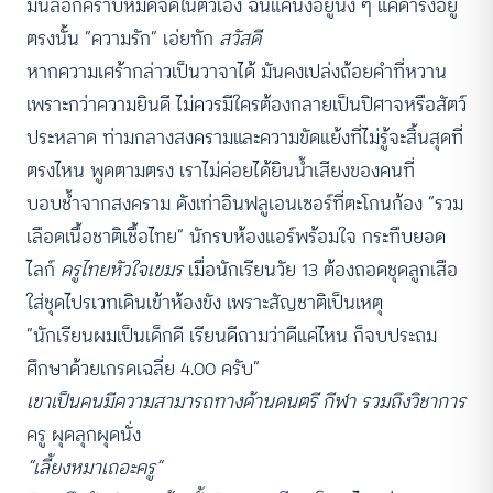
มันลอกคราบหมดจดในตัวเอง ฉันแค่นั่งอยู่นิ่ง ๆ แค่ดำรงอยู่
ตรงนั้น “ความรัก” เอ่ยทัก
สวัสดี
หากความเศร้ากล่าวเป็นวาจาได้ มันคงเปล่งถ้อยคำที่หวาน
เพราะกว่าความยินดี ไม่ควรมีใครต้องกลายเป็นปิศาจหรือสัตว์
ประหลาด ท่ามกลางสงครามและความขัดแย้งที่ไม่รู้จะสิ้นสุดที่
ตรงไหน พูดตามตรง เราไม่ค่อยได้ยินน้ำเสียงของคนที่
บอบช้ำจากสงคราม ดังเท่าอินฟลูเอนเซอร์ที่ตะโกนก้อง “รวม
เลือดเนื้อชาติเชื้อไทย” นักรบห้องแอร์พร้อมใจ กระทืบยอด
ไลก์
ครูไทยหัวใจเขมร
เมื่อนักเรียนวัย 13 ต้องถอดชุดลูกเสือ
ใส่ชุดไปรเวทเดินเข้าห้องขัง เพราะสัญชาติเป็นเหตุ
“นักเรียนผมเป็นเด็กดี เรียนดีถามว่าดีแค่ไหน ก็จบประถม
ศึกษาด้วยเกรดเฉลี่ย 4.00 ครับ”
เขาเป็นคนมีความสามารถทางด้านดนตรี กีฬา รวมถึงวิชาการ
ครู ผุดลุกผุดนั่ง
“เลี้ยงหมาเถอะครู”