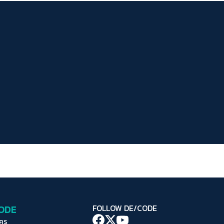
ระยะห่างข้อความ
ปกติ
มาก
มากที่สุด
ปรับสีสำหรับตาบอดสี
ปิด
Protan
Deutan
Tritan
คอนทราสต์สูง
โหมดขาวดำ
ฟอนต์อ่านง่าย
เน้นลิงก์
เน้นกรอบ Focus
CODE
FOLLOW DE/CODE
ซ่อนรูปภาพ
ใคร