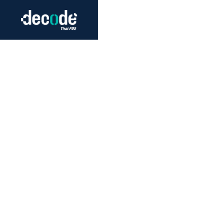
Futurism
Journalism
Crack 
Education
Peace
Sustainability
Workers/Economy
Human Rights