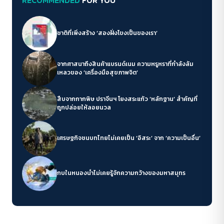
ชาติที่เพิ่งสร้าง ‘สองฝั่งโขงเป็นของเรา’
จากศาสนาถึงสินค้าแบรนด์เนม ความหรูหราที่กำลังล้ม
เหลวของ ‘เครื่องมือสุขภาพจิต’
สืบจากกากพิษ ปราจีนฯ โยงสระแก้ว ‘หลักฐาน’ สำคัญที่
ถูกปล่อยให้ลอยนวล
เศรษฐกิจชนบทไทยไม่เคยเป็น ‘อิสระ’ จาก ‘ความเป็นอื่น’
กบในหนองน้ำไม่เคยรู้จักความกว้างของมหาสมุทร