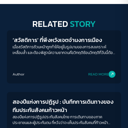
RELATED
STORY
Human & Society
‘สวัสดิการ’ ที่พึงหวังเจตจำนงการเมือง
เมื่อสวัสดิการถ้วนหน้าถูกทำให้อยู่ในรูปนามของการสงเคราะห์
เหลื่อมล้ำ และต้องพิสูจน์ความยากจนคือวิกฤติซ้อนวิกฤติที่วันนี้ต้อง
อาศัยเจตจำนงทางการเมือง
Author
READ MORE
Conflict Resolution
สองปีแห่งการปฏิรูป : บันทึกการเดินทางของ
ทีมประกันสังคมก้าวหน้า
สองปีแห่งการปฏิรูปประกันสังคมไทย การเดินทางของภาค
ประชาชนและผู้ประกันตน ที่หวังว่าจะเห็นประกันสังคมที่ก้าวหน้า