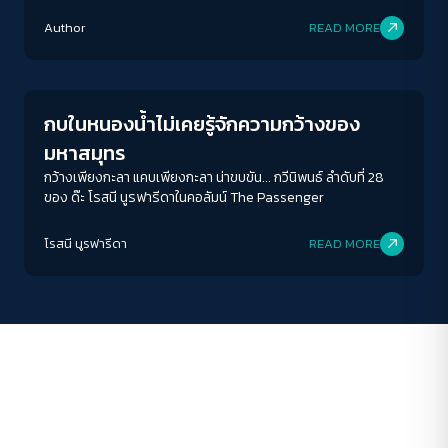
พร้อมสังคมที่ก้าวไปสู่รัฐสวัสดิการ
ACCESS
IBILITY
Author
READ MORE
Columnist
ขนาดตัวอักษร
A-
A
A+
A++
กบในหนองน้ำไม่เคยรู้จักความกว้างของ
ระยะห่างข้อความ
มหาสมุทร
ปกติ
มาก
มากที่สุด
กว้างเพียงกะลา แคบเพียงกะลา น่าขบขัน... กวีนิพนธ์ ลำดับที่ 28
ของ ด๊ะ โรสนี นูรฟารีดาในคอลัมน์ The Passenger
ปรับสีสำหรับตาบอดสี
โรสนี นูรฟารีดา
READ MORE
ปิด
Protan
Deutan
Tritan
คอนทราสต์สูง
โหมดขาวดำ
ฟอนต์อ่านง่าย