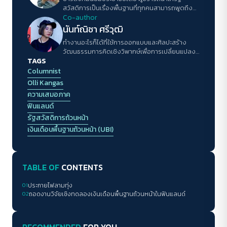
สวัสดิการเป็นเรื่องพื้นฐานที่ทุกคนสามารถพูดถึง
อธิบายและเรียกร้องได้
Co-author
นันท์ณิชา ศรีวุฒิ
ทำงานอะไรก็ได้ที่ใช้การออกแบบและศิลปะสร้าง
วัฒนธรรมการคิดเชิงวิพากษ์เพื่อการเปลี่ยนแปลง
TAGS
ของสังคมให้กับคนรุ่นใหม่ในเมืองเล็กๆ
Columnist
Olli Kangas
ความเสมอภาค
ฟินแลนด์
รัฐสวัสดิการถ้วนหน้า
เงินเดือนพื้นฐานถ้วนหน้า (UBI)
TABLE OF
CONTENTS
01
ประกายไฟลามทุ่ง
02
ถอดงานวิจัยเชิงทดลองเงินเดือนพื้นฐานถ้วนหน้าในฟินแลนด์
RECOMMENDED
FOR YOU