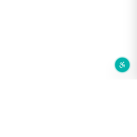
เน้นลิงก์
เน้นกรอบ Focus
ซ่อนรูปภาพ
ลดการเคลื่อนไหว
สำนักเครือข่ายสื่อสาธารณะ
องค์การกระจายเสียงและแพร่ภาพสาธารณะแห่งประเทศไทย (THAI
PBS)
PRIVACY POLICY
/
TERM OF USE
รู้จัก DE/CODE