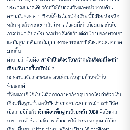
ประมาณขนาดเดียวกันที่ใช้กับกองทัพและหน่วยงานด้าน
ความมั่นคงต่าง ๆ ที่คนได้ประโยชน์ต่อเรื่องนี้มีเพียงน้อยนิด
หลัก ๆ แล้วพวกเขากลัวว่าหากสังคมที่เท่าเทียมมากเกินไป
อาจนำผลเสียอะไรบางอย่าง ซึ่งก็แล้วแต่คำนิยามของพวกเขา
แต่มันดูน่ากลัวมากในมุมมองของพวกเขาที่สังคมจะเสมอภาค
มากขึ้น
คำถามสำคัญคือ
เราจำเป็นต้องกังวลว่าคนในสังคมนี้จะเท่า
เทียมกันมากขึ้นหรือไม่ ?
ถอดงานวิจัยเชิงทดลองเงินเดือนพื้นฐานถ้วนหน้าใน
ฟินแลนด์
ที่ฟินแลนด์ ได้มีหนังสือภาคภาษาอังกฤษออกใหม่ว่าด้วยเงิน
เดือนพื้นฐานถ้วนหน้าซึ่งถ่ายทอดประสบการณ์การทำวิจัย
เมื่อสามปีที่แล้ว
เงินเดือนพื้นฐานถ้วนหน้า (UBI)
คือโมเดล
การยกระดับรัฐสวัสดิการ ด้วยการให้ประชาชนทุกคนมีเงิน
เดือนพื้นฐานไม่ว่าจะทำงานหรือไม่ มีรายได้ การศึกษา