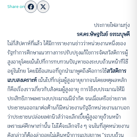
Share on
ประกายไฟลามทุ่ง
รศ.ดร.ษัษฐรัมย์ ธรรมบุษดี
ไม่กี่สัปดาห์ที่แล้ว ได้มีการรายงานข่าวว่าหน่วยงานหนึ่งของ
รัฐทำการศึกษาแนวทางการปรับปรุงแก้ไขการจัดสวัสดิการผู้
สูงอายุโดยเน้นไปที่การทบทวนปัญหาของระบบถ้วนหน้าที่ใช้
อยู่ในไทย โดยมีข้อเสนอที่ถูกนำมาพูดถึงคือการใช้
สวัสดิการ
แบบสงเคราะห์
เน้นไปที่กลุ่มผู้สูงอายุยากจนโดยเหตุผลหลัก
ก็คือเรื่องราวเกี่ยวกับสังคมผู้สูงอายุ การใช้งบประมาณให้มี
ประสิทธิภาพเพราะงบประมาณมีจำกัด จนเมื่อเครือข่ายภาค
ประชาชนออกมาต่อต้านก็มีหน่วยงานรัฐอีกหน่วยงานมาบอก
ว่าประชาชนปล่อยเฟกนิวส์ว่าจะเลิกเบี้ยผู้สูงอายุถ้วนหน้า
เพราะแค่ศึกษาเท่านั้น ไม่ได้จะเลิกจริง ๆ จนในที่สุดหน่วยงาน
ดังกล่าวก็ต้องล่าถอยไม่เดินหน้าการแปรสภาพ “ระบบถ้วน