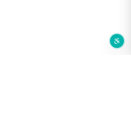
ซ่อนรูปภาพ
ลดการเคลื่อนไหว
สำนักเครือข่ายสื่อสาธารณะ
องค์การกระจายเสียงและแพร่ภาพสาธารณะแห่งประเทศไทย (THAI
PBS)
PRIVACY POLICY
/
TERM OF USE
รู้จัก DE/CODE
DE/CODE คือใคร
ติดต่อเรา
FOLLOW DE/CODE