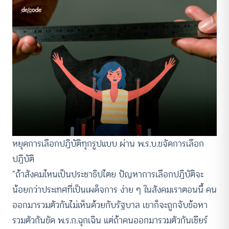
หยุดการเลือกปฏิบัติทุกรูปแบบ ผ่าน พ.ร.บ.ขจัดการเลือก
ปฏิบัติ
“ถ้าสังคมไหนเป็นประชาธิปไตย ปัญหาการเลือกปฏิบัติจะ
น้อยกว่าประเทศที่เป็นเผด็จการ ง่าย ๆ ในสังคมเราตอนนี้ คน
ออกมารวมตัวกันไม่เห็นด้วยกับรัฐบาล เขาก็จะถูกจับข้อหา
รวมตัวกันขัด พ.ร.ก.ฉุกเฉิน แต่ถ้าคนออกมารวมตัวกันเชียร์