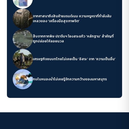
จากศาสนาถึงสินค้าแบรนด์เนม ความหรูหราที่กำลังล้ม
เหลวของ ‘เครื่องมือสุขภาพจิต’
สืบจากกากพิษ ปราจีนฯ โยงสระแก้ว ‘หลักฐาน’ สำคัญที่
ถูกปล่อยให้ลอยนวล
เศรษฐกิจชนบทไทยไม่เคยเป็น ‘อิสระ’ จาก ‘ความเป็นอื่น’
กบในหนองน้ำไม่เคยรู้จักความกว้างของมหาสมุทร
Conflict Resolution