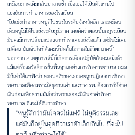
เหมือนภาพเดิมกลับมาฉายซ้ำ เมื่อเธอได้เป็นตัวแทนไป
แข่งขันการทำอาหารของโรงเรียน
“ไปแข่งทำอาหารหนูก็ไปชนะในระดับจังหวัดอีก และเหมือน
เดิมหนูไม่ได้ไปแข่งระดับภูมิภาค เคยคิดว่าตอนนั้นกฎระเบียบ
มันคงมีการเปลี่ยนแปลงจากที่เราเคยแข่งวิ่งแล้ว แต่มันไม่เคย
เปลี่ยน มันเจ็บใจที่สังคมนี้ปิดกั้นโอกาสในชีวิตขนาดนี้”
นอกจาก 2 เหตุการณ์นี้ที่เกิดการเลือกปฏิบัติกับอะเลมิแล้ว
แม้แต่เรื่องสวัสดิการขั้นพื้นฐานอย่างการรักษาพยาบาล อะเล
มิก็เล่าให้เราฟังว่า ครอบครัวของเธอเคยถูกปฏิเสธการรักษา
พยาบาลเพียงเพราะใส่ชุดชนเผ่า และทาง รพ. ต้องการให้จ่าย
เงินก่อนเพื่อความมั่นใจว่าพวกเธอจะมีเงินจ่าค่ารักษา
พยาบาล ถึงจะได้รับการรักษา
“หนูรู้สึกว่ามันโคตรไม่แฟร์ ไม่ยุติธรรมเลย
แต่มันก็อยู่ในจุดที่ว่าเราตัวเล็กเกินไป ที่จะไป
ต่อสู้ หรือทำอะไรได้”