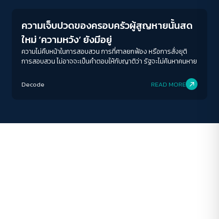
A-
A
A+
A++
ความเจ็บปวดของครอบครัวผู้สูญหายนั้นสด
ระยะห่างข้อความ
ใหม่ ‘ความหวัง’ ยังมีอยู่
ปกติ
มาก
มากที่สุด
ความไม่คืบหน้าในการสอบสวน การที่ศาลยกฟ้อง หรือการสั่งยุติ
การสอบสวน ไม่อาจจะเป็นคำตอบให้กับญาติว่า รัฐจะไม่ค้นหาคนหาย
ปรับสีสำหรับตาบอดสี
Decode
READ MORE
ปิด
Protan
Deutan
Tritan
คอนทราสต์สูง
โหมดขาวดำ
ฟอนต์อ่านง่าย
เน้นลิงก์
เน้นกรอบ Focus