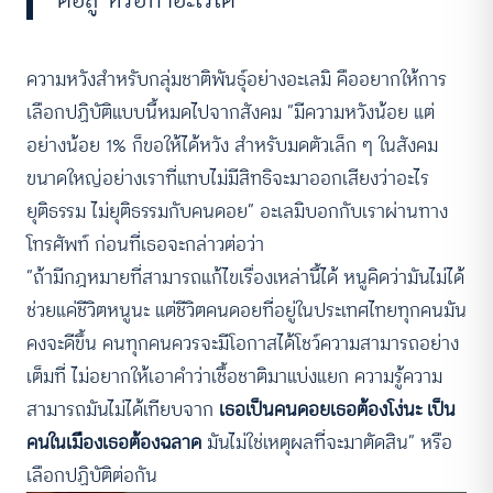
ความหวังสำหรับกลุ่มชาติพันธุ์อย่างอะเลมิ คืออยากให้การ
เลือกปฏิบัติแบบนี้หมดไปจากสังคม “มีความหวังน้อย แต่
อย่างน้อย 1% ก็ขอให้ได้หวัง สำหรับมดตัวเล็ก ๆ ในสังคม
ขนาดใหญ่อย่างเราที่แทบไม่มีสิทธิจะมาออกเสียงว่าอะไร
ยุติธรรม ไม่ยุติธรรมกับคนดอย” อะเลมิบอกกับเราผ่านทาง
โทรศัพท์ ก่อนที่เธอจะกล่าวต่อว่า
“ถ้ามีกฎหมายที่สามารถแก้ไขเรื่องเหล่านี้ได้ หนูคิดว่ามันไม่ได้
ช่วยแค่ชีวิตหนูนะ แต่ชีวิตคนดอยที่อยู่ในประเทศไทยทุกคนมัน
คงจะดีขึ้น คนทุกคนควรจะมีโอกาสได้โชว์ความสามารถอย่าง
เต็มที่ ไม่อยากให้เอาคำว่าเชื้อชาติมาแบ่งแยก ความรู้ความ
สามารถมันไม่ได้เทียบจาก
เธอเป็นคนดอยเธอต้องโง่นะ เป็น
คนในเมืองเธอต้องฉลาด
มันไม่ใช่เหตุผลที่จะมาตัดสิน” หรือ
เลือกปฏิบัติต่อกัน