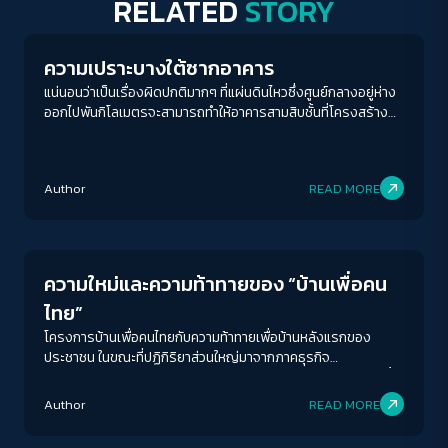
RELATED
STORY
ความเปราะบางใต้ซากอาคาร
แน่นอนว่าเป็นเรื่องผิดปกติมากๆ ที่แผ่นดินไหวซึ่งศูนย์กลางอยู่ห่าง
ออกไปพันกิโลเมตรจะสามารถทำให้อาคารสามสิบชั้นที่โครงสร้าง
เกือบแล้วเสร็จทลายลงมากองได้ ขณะที่ตึกที่เหลือของ
กรุงเทพมหานครยังอยู่ดี มีรอยร้าวและแตกพังบ้างแต่ก็ยัง
ซ่อมแซมได้ คนทั้งประเทศจึงพุ่งความสนใจไปที่บริษัทรับเหมา
Author
READ MORE
ก่อสร้างซึ่งเป็นบริษัทร่วมทุนระหว่างไชน่าเรลเวย์นัมเบอร์ 10
กับบ.อิตาเลียนไทยก่อนทันที
Economy
ความใหม่และความท้าทายของ “บ้านเพื่อคน
ไทย”
โครงการบ้านเพื่อคนไทยกับความท้าทายเพื่อบ้านหลังแรกของ
ประชาชน ในขณะที่ปฏิกิริยาส่วนใหญ่มาจากภาคธุรกิจ
อสังหาริมทรัพย์ที่ออกมาในทางไม่ค่อยเห็นด้วย เพราะเกรงว่า จะซ้ำ
ACCESS
IBILITY
เติมตลาดอสังหาริมทรัพย์ที่ยังมีบ้านคงค้างรอขายอยู่ในตลาดเป็น
Author
READ MORE
จำนวนมาก รัฐบาลแพทองธารจะบรรลุผลเพื่อแก้ปัญหาที่อยู่อาศัย
Human Rights
ได้อย่างไรบ้าง
ขนาดตัวอักษร