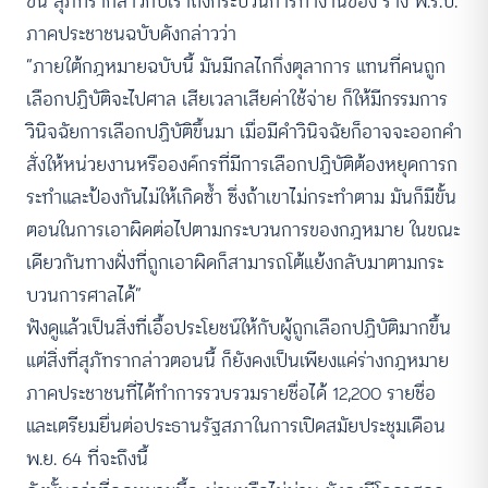
ขึ้น สุภัทรากล่าวกับเราถึงกระบวนการทำงานของ ร่าง พ.ร.บ.
ภาคประชาชนฉบับดังกล่าวว่า
“ภายใต้กฎหมายฉบับนี้ มันมีกลไกกึ่งตุลาการ แทนที่คนถูก
เลือกปฏิบัติจะไปศาล เสียเวลาเสียค่าใช้จ่าย ก็ให้มีกรรมการ
วินิจฉัยการเลือกปฏิบัติขึ้นมา เมื่อมีคำวินิจฉัยก็อาจจะออกคำ
สั่งให้หน่วยงานหรือองค์กรที่มีการเลือกปฏิบัติต้องหยุดการก
ระทำและป้องกันไม่ให้เกิดซ้ำ ซึ่งถ้าเขาไม่กระทำตาม มันก็มีขั้น
ตอนในการเอาผิดต่อไปตามกระบวนการของกฎหมาย ในขณะ
เดียวกันทางฝั่งที่ถูกเอาผิดก็สามารถโต้แย้งกลับมาตามกระ
บวนการศาลได้”
ฟังดูแล้วเป็นสิ่งที่เอื้อประโยชน์ให้กับผู้ถูกเลือกปฏิบัติมากขึ้น
แต่สิ่งที่สุภัทรากล่าวตอนนี้ ก็ยังคงเป็นเพียงแค่ร่างกฎหมาย
ภาคประชาชนที่ได้ทำการรวบรวมรายชื่อได้ 12,200 รายชื่อ
และเตรียมยื่นต่อประธานรัฐสภาในการเปิดสมัยประชุมเดือน
พ.ย. 64 ที่จะถึงนี้