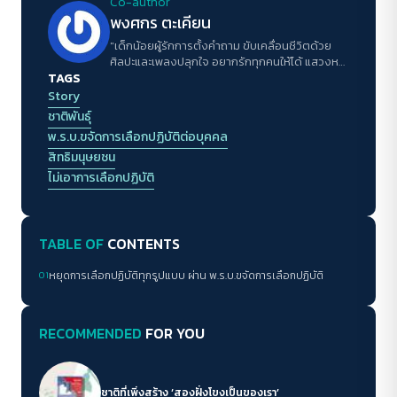
เพื่อความอยู่รอดในวงการสื่อไทย
Co-author
พงศกร ตะเคียน
"เด็กน้อยผู้รักการตั้งคำถาม ขับเคลื่อนชีวิตด้วย
ศิลปะและเพลงปลุกใจ อยากรักทุกคนให้ได้ แสวงหา
TAGS
การเข้าใจตนเองและผู้อื่น ความฝันคือได้ใช้ชีวิต
อย่างสมศักดิ์ศรี"
Story
ชาติพันธุ์
พ.ร.บ.ขจัดการเลือกปฏิบัติต่อบุคคล
สิทธิมนุษยชน
ไม่เอาการเลือกปฏิบัติ
TABLE OF
CONTENTS
01
หยุดการเลือกปฏิบัติทุกรูปแบบ ผ่าน พ.ร.บ.ขจัดการเลือกปฏิบัติ
RECOMMENDED
FOR YOU
ชาติที่เพิ่งสร้าง ‘สองฝั่งโขงเป็นของเรา’