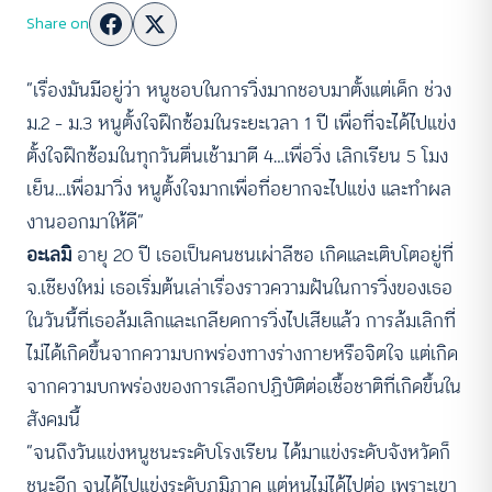
Share on
“เรื่องมันมีอยู่ว่า หนูชอบในการวิ่งมากชอบมาตั้งแต่เด็ก ช่วง
ม.2 – ม.3 หนูตั้งใจฝึกซ้อมในระยะเวลา 1 ปี เพื่อที่จะได้ไปแข่ง
ตั้งใจฝึกซ้อมในทุกวันตื่นเช้ามาตี 4…เพื่อวิ่ง เลิกเรียน 5 โมง
เย็น…เพื่อมาวิ่ง หนูตั้งใจมากเพื่อที่อยากจะไปแข่ง และทำผล
งานออกมาให้ดี”
อะเลมิ
อายุ 20 ปี เธอเป็นคนชนเผ่าลีซอ เกิดและเติบโตอยู่ที่
จ.เชียงใหม่ เธอเริ่มต้นเล่าเรื่องราวความฝันในการวิ่งของเธอ
ในวันนี้ที่เธอล้มเลิกและเกลียดการวิ่งไปเสียแล้ว การล้มเลิกที่
ไม่ได้เกิดขึ้นจากความบกพร่องทางร่างกายหรือจิตใจ แต่เกิด
จากความบกพร่องของการเลือกปฏิบัติต่อเชื้อชาติที่เกิดขึ้นใน
สังคมนี้
“จนถึงวันแข่งหนูชนะระดับโรงเรียน ได้มาแข่งระดับจังหวัดก็
ชนะอีก จนได้ไปแข่งระดับภูมิภาค แต่หนูไม่ได้ไปต่อ เพราะเขา