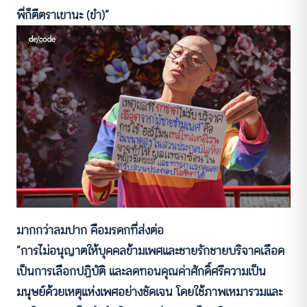
พี่ก็ตีตราเขานะ (ขำ)”
มากกว่าลมปาก คือมรดกที่ส่งต่อ
“การไม่อนุญาตให้บุคคลข้ามเพศและชายรักชายบริจาคเลือด
เป็นการเลือกปฏิบัติ และลดทอนคุณค่าศักดิ์ศรีความเป็น
มนุษย์ด้วยเหตุแห่งเพศอย่างชัดเจน โดยใช้ภาพเหมารวมและ