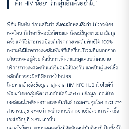
ติด HIV น้อยกว่ากลุ่มอื่นด้วยซ้ำไป”
พี่ต้น ยืนยัน ก่อนเสริมว่า สังคมมักหลงลืมว่า ไม่ว่าจะใคร
เพศไหน ที่ทำอาชีพอะไรก็ตามแต่ ถึงจะใช้ถุงยางอนามัยทุก
ครั้ง แต่ก็ไม่สามารถป้องกันโรคทางเพศสัมพันธ์ได้ 100%
เพราะยังมีโรคทางเพศสัมพันธ์ที่เกิดขึ้นบริเวณอื่นนอกจาก
อวัยวะเพศอยู่ด้วย ดังนั้นการตีตราและดูแคลนว่าคนขาย
บริการทางเพศจะเห็นแก่เงินจนไม่ป้องกัน และเป็นผู้แพร่เชื้อ
หลักก็อาจจะผิดที่ผิดทางไปหน่อย
โดยหากอ้างอิงข้อมูลล่าสุดจาก
HIV INFO HUB
เว็บไซต์ที่
พัฒนาโดยกลุ่มพัฒนาเทคโนโลยีและระบบข้อมูล กองโรค
เอดส์และโรคติดต่อทางเพศสัมพันธ์ กรมควบคุมโรค กระทรวง
สาธารณสุข จะพบว่า พนักงานบริการชายมีอัตราการติดเชื้อ
เอชไอวีอยู่ที่ 3.8% เท่านั้น
อย่างไรก็ตาม หากบุคคลหนึ่งมีอัตลักษณ์ทับซ้อนที่เป็นทั้งผู้มี