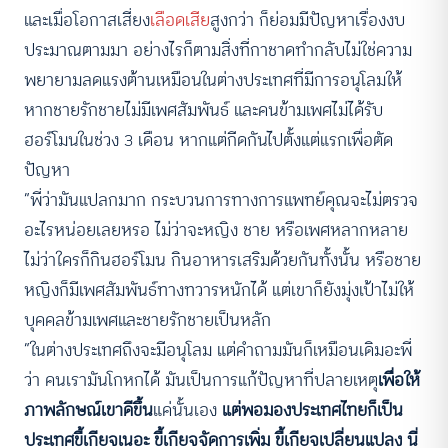
และเมื่อโอกาสเสี่ยง
เลือดเสีย
สูงกว่า ก็ย่อมมีปัญหาเรื่องงบ
ประมาณตามมา อย่างไรก็ตามสิ่งที่กาชาดทำกลับไม่ใช่ความ
พยายามลดแรงต้านเหมือนในต่างประเทศที่มีการอนุโลมให้
หากชายรักชายไม่มีเพศสัมพันธ์ และคนข้ามเพศไม่ได้รับ
ฮอร์โมนในช่วง 3 เดือน
หากแต่กีดกันไปตั้งแต่แรกเพื่อตัด
ปัญหา
“พี่ว่ามันแปลกมาก กระบวนการทางการแพทย์คุณจะไม่ตรวจ
อะไรหน่อยเลยหรอ ไม่ว่าจะหญิง ชาย หรือเพศหลากหลาย
ไม่ว่าใครก็กินฮอร์โมน กินอาหารเสริมด้วยกันทั้งนั้น หรือชาย
หญิงก็มีเพศสัมพันธ์ทางทวารหนักได้ แต่เขาก็ยังมุ่งเป้าไม่ให้
บุคคลข้ามเพศและชายรักชายเป็นหลัก
“ในต่างประเทศถึงจะมีอนุโลม แต่คำถามมันก็เหมือนเดิมอะพี่
ว่า คนเรามันโกหกได้ มันเป็นการแก้ปัญหาที่ปลายเหตุ
เพื่อให้
ภาพลักษณ์เขาดีขึ้น
แค่นั้นเอง
แต่พอมองประเทศไทยก็เป็น
ประเทศขี้เกียจเนอะ ขี้เกียจจัดการเพิ่ม ขี้เกียจเปลี่ยนแปลง นี่