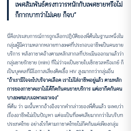
เพศสัมพันธ์ตรงทวารหนักกับเพศชายหรือไม่
ก็กากบาทว่าไม่เคย ก็จบ”
นี่คือประสบการณ์การถูกเลือกปฏิบัติของพี่ต้นในฐานะหนึ่งใน
กลุ่มผู้มีความหลากหลายทางเพศที่ประกอบอาชีพเป็นคนขาย
บริการ หลังกาชาดอ้างตามหลักสากลที่ประเมินออกมาแล้วว่า
กลุ่มชายรักชาย (mlm) ที่ไม่ว่าจะเป็นชายไบเซ็กชวลหรือเกย์ ก็
เป็นบุคคลที่มีโอกาสเสี่ยงติดเชื้อ HIV สูงมากกว่ากลุ่มอื่น
“ถ้าเรามีใจจะไปบริจาคเลือด เราไม่ใส่อาชีพอยู่แล้ว ตามหลัก
การของกาชาดเขาไม่ได้กีดกันคนขายบริการ แต่เขากีดกันคน
บางเพศแบบเฉพาะเจาะจง”
พี่ต้น ว่า ฉะนั้นหากอ้างอิงจากคำกล่าวของพี่ต้นแล้ว จะพบว่า
เรื่องอาชีพไม่เป็นปัญหา แต่จะเป็นที่เพศเสียมากกว่าในบริบท
ประเทศไทย อย่างไรก็ตามกาชาดไทยไม่กีดกันแค่เพียงกลุ่ม