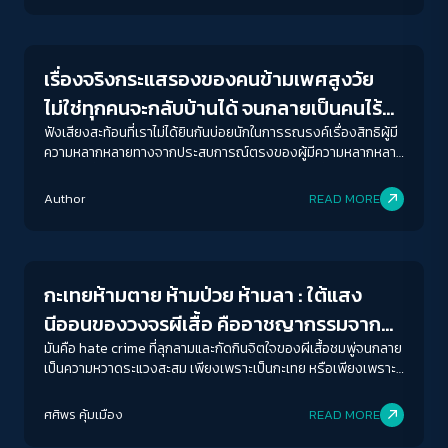
เหตุการณ์ที่ถูกเรียกภายหลังว่า Stonewall Riots หรือจราจลสโต
Gender & Sexuality
นวอลล์ ย่านกรีนนิชวิลเลจ ในนิวยอร์กซิตี้ วันที่ 28 เดือนมิถุนายน–3
กรกฎาคม ปี 1969 …กว่าครึ่งศตวรรษมาแล้ว การปะทะจราจลครั้งนี้
ไม่ใช่ความขัดแย้งครั้งแรกระหว่างทางการอเมริกันกับกลุ่มผู้มีความ
เรื่องจริงกระแสรองของคนข้ามเพศสูงวัย
หลากหลายทางเพศ ในช่วงทศวรรษที่ 60s ก็มีการชุมนุมเรียกร้อง
ไม่ใช่ทุกคนจะกลับบ้านได้ จนกลายเป็นคนไร้
ของนักเคลื่อนไหว LGBT ตามหัวเมืองใหญ่ทั่วอเมริกามาตลอด พัก
นึกภาพตามสักนิดก่อน แรกเริ่มเดิมทีก่อนหน้าหลายพันปี การเป็นคน
บ้านสูงวัยในที่สุด
ฟังเสียงสะท้อนที่เราไม่ได้ยินกันบ่อยนักในการรณรงค์เรื่องสิทธิผู้มี
รักเพศเดียวกันได้รับการต่อต้านจากคริสตจักรมาตลอด ไม่เพียง
ความหลากหลายทางจากประสบการณ์ตรงของผู้มีความหลากหลาย
แต่คนที่รักเพศเดียวกันจะถูกตราหน้าว่าเป็นคนบาป ในหลายประเทศ
ทางเพศที่มีอัตลักษณ์ทับซ้อนอย่างการเป็นผู้สูงอายุที่อาศัยอยู่ชนบท
ACCESS
IBILITY
นี่ยังเป็นเรื่องผิดกฎหมาย และมีโทษตั้งแต่จำคุกไปจนถึงประหาร
ของ พี่หล้า ธนิชา ธนะสาร อดีตผู้ใหญ่บ้านที่นิยามตัวเองว่าเป็นทอม
Author
READ MORE
ชีวิต (ปัจจุบันยังมีการลงโทษรุนแรงในหลายประเทศมุสลิมอยู่) จน
และ พี่ขวัญ สุขวัญ กองดี สาวประเภทสอง จากมูลนิธิซิสเตอร์
มาถึงทศวรรษที่ 60s คนที่แสดงตัวเป็นเกย์ เลสเบี้ยน แดรก
Gender & Sexuality
ขนาดตัวอักษร
ควีน ทอมบอยหรือข้ามเพศก็ยังถูกกีดกัน ทั้งโอกาสงาน การเช่าบ้าน
A-
A
A+
A++
กระทั่งการเข้าคลับ บาร์ สถานบันเทิงทั่วไป เรียกว่าเป็น ’คนนอก’ และ
ไม่ได้รับการยอมรับจากสังคม ที่ที่คนเหล่านี้สามารถพบปะสังสรรค์
กะเทยห้ามตาย ห้ามป่วย ห้ามลา : ใต้แสง
กันจึงต้องเป็นบาร์เฉพาะ และบาร์เฉพาะหรือบาร์เกย์เหล่านี้ก็เป็นบาร์
ระยะห่างข้อความ
นีออนของวงจรผีเสื้อ คืออาชญากรรมจาก
ใต้ดินหรือบาร์เถื่อนด้วย เนื่องจากไม่ได้รับสิทธิ์ให้จดทะเบียนดำเนิน
ปกติ
มาก
มากที่สุด
การอย่างถูกต้องตามกฎหมายมาแต่ต้น วนเป็นงูกินหาง …และบาร์ส
ความเกลียดชัง Sex Worker
มันคือ hate crime ที่ลุกลามและกัดกินจิตใจของผีเสื้อชมพู่จนกลาย
โตนวอลล์ อินที่ว่าก็เป็นหนึ่งในนั้น นิวยอร์กในเวลานั้นก็เป็นเมืองที่มี
เป็นความหวาดระแวงสะสม เพียงเพราะเป็นกะเทย หรือเพียงเพราะ
ประชากรผู้มีความหลากหลายทางเพศอยู่จำนวนมาก และการที่
ทำงานขายบริการทางเพศ
ปรับสีสำหรับตาบอดสี
ตำรวจจะบุกจับและปิดบาร์เถื่อนแบบนี้ก็เป็นเหตุประจำวันอยู่
ศศิพร คุ้มเมือง
READ MORE
ปิด
Protan
Deutan
Tritan
แล้ว ส่วนใหญ่ก็ด้วยข้อหาไม่มีใบอนุญาตขายสุรา แต่เที่ยงคืนวันที่ 28
มิถุนายนปีนั้นดูเหมือนตำรวจจะใช้ความรุนแรงกับบรรดาแขกขอ