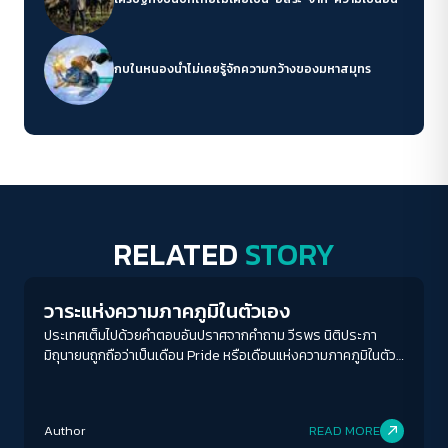
กบในหนองน้ำไม่เคยรู้จักความกว้างของมหาสมุทร
RELATED
STORY
Gender & Sexuality
วาระแห่งความภาคภูมิในตัวเอง
ประเทศเต็มไปด้วยคำตอบอันปราศจากคำถาม วีรพร นิติประภา
มิถุนายนถูกถือว่าเป็นเดือน Pride หรือเดือนแห่งความภาคภูมิในตัว
เองของผู้มีความหลากหลายทางเพศ ซึ่งมีการจัดขบวนพาเหรดเดิน
และงานเฉลิมฉลองในหลายประเทศทั่วโลก รวมทั้งประเทศไทย แต่
น้อยคนจะรู้ว่างานนี้มีจุดเริ่มต้นมาจากการเรียกร้องทางการเมืองที่
Author
READ MORE
น่าสนใจมากครั้งหนึ่งในประวัติศาสตร์ เรื่องทั้งหมดเริ่มจาก