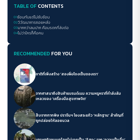
TABLE OF
CONTENTS
01
ซ้อนทับแต่ไม่ซับซ้อน
02
วิวัฒนาการถอยหลัง
03
มากกว่าลมปาก คือมรดกที่ส่งต่อ
04
ไม่ว่าใครก็คือคน
RECOMMENDED
FOR YOU
ชาติที่เพิ่งสร้าง ‘สองฝั่งโขงเป็นของเรา’
จากศาสนาถึงสินค้าแบรนด์เนม ความหรูหราที่กำลังล้ม
เหลวของ ‘เครื่องมือสุขภาพจิต’
สืบจากกากพิษ ปราจีนฯ โยงสระแก้ว ‘หลักฐาน’ สำคัญที่
ถูกปล่อยให้ลอยนวล
เศรษฐกิจชนบทไทยไม่เคยเป็น ‘อิสระ’ จาก ‘ความเป็นอื่น’