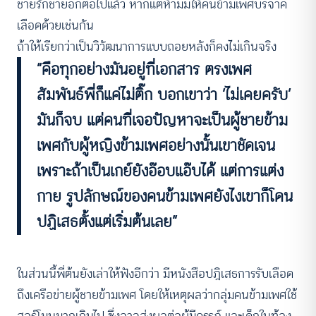
ชายรักชายอีกต่อไปแล้ว หากแต่ห้ามมิให้คนข้ามเพศบริจาค
เลือดด้วยเช่นกัน
ถ้าให้เรียกว่าเป็นวิวัฒนาการแบบถอยหลังก็คงไม่เกินจริง
“คือทุกอย่างมันอยู่ที่เอกสาร ตรงเพศ
สัมพันธ์พี่ก็แค่ไม่ติ๊ก บอกเขาว่า ‘ไม่เคยครับ’
มันก็จบ แต่คนที่เจอปัญหาจะเป็นผู้ชายข้าม
เพศกับผู้หญิงข้ามเพศอย่างนั้นเขาชัดเจน
เพราะถ้าเป็นเกย์ยังอ๊อบแอ๊บได้ แต่การแต่ง
กาย รูปลักษณ์ของคนข้ามเพศยังไงเขาก็โดน
ปฏิเสธตั้งแต่เริ่มต้นเลย”
ในส่วนนี้พี่ต้นยังเล่าให้ฟังอีกว่า มีหนังสือปฎิเสธการรับเลือด
ถึงเครือข่ายผู้ชายข้ามเพศ โดยให้เหตุผลว่ากลุ่มคนข้ามเพศใช้
ฮอร์โมนมากเกินไป ซึ่งอาจส่งผลต่อผู้มีครรภ์ และเด็กในท้อง