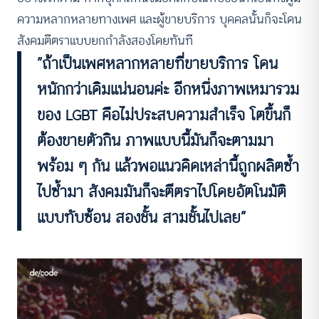
ความหลากหลายทางเพศ และผู้ขายบริการ บุคคลนั้นก็จะโดน
สังคมตีตราแบบยกกำลังสองโดยทันที
“ถ้าเป็นเพศหลากหลายที่ขายบริการ โดน
หนักกว่าเดิมแน่นอนค่ะ อีกหนึ่งภาพเหมารวม
ของ LGBT คือไม่ประสบความสำเร็จ โตขึ้นก็
ต้องขายตัวกิน ภาพแบบนี้มันก็จะตามมา
พร้อม ๆ กัน แล้วพอแนวคิดเหล่านี้ถูกผลิตซ้ำ
ไปซ้ำมา สังคมมันก็จะตีตราไปโดยอัตโนมัติ
แบบทับซ้อน สองชั้น สามชั้นไปเลย”