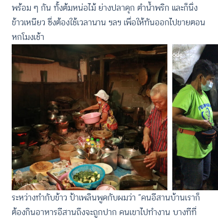
พร้อม ๆ กัน ทั้งต้มหน่อไม้ ย่างปลาดุก ตำน้ำพริก และก็นึ่ง
ข้าวเหนียว ซึ่งต้องใช้เวลานาน ฯลฯ เพื่อให้ทันออกไปขายตอน
หกโมงเช้า
ระหว่างทำกับข้าว ป้าเพลินพูดกับผมว่า “คนอีสานบ้านเราก็
ต้องกินอาหารอีสานถึงจะถูกปาก คนเขาไปทำงาน บางทีที่