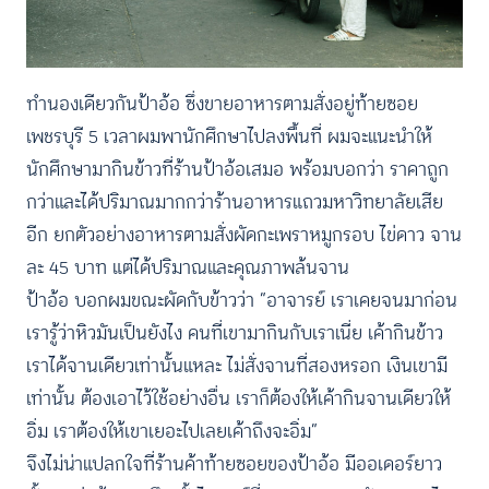
ทำนองเดียวกันป้าอ้อ ซึ่งขายอาหารตามสั่งอยู่ท้ายซอย
เพชรบุรี 5 เวลาผมพานักศึกษาไปลงพื้นที่ ผมจะแนะนำให้
นักศึกษามากินข้าวที่ร้านป้าอ้อเสมอ พร้อมบอกว่า ราคาถูก
กว่าและได้ปริมาณมากกว่าร้านอาหารแถวมหาวิทยาลัยเสีย
อีก ยกตัวอย่างอาหารตามสั่งผัดกะเพราหมูกรอบ ไข่ดาว จาน
ละ 45 บาท แต่ได้ปริมาณและคุณภาพล้นจาน
ป้าอ้อ บอกผมขณะผัดกับข้าวว่า “อาจารย์ เราเคยจนมาก่อน
เรารู้ว่าหิวมันเป็นยังไง คนที่เขามากินกับเราเนี่ย เค้ากินข้าว
เราได้จานเดียวเท่านั้นแหละ ไม่สั่งจานที่สองหรอก เงินเขามี
เท่านั้น ต้องเอาไว้ใช้อย่างอื่น เราก็ต้องให้เค้ากินจานเดียวให้
อิ่ม เราต้องให้เขาเยอะไปเลยเค้าถึงจะอิ่ม”
จึงไม่น่าแปลกใจที่ร้านค้าท้ายซอยของป้าอ้อ มีออเดอร์ยาว