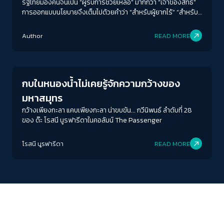
รัฐไทยมองคนจนเป็น “ผู้รับการช่วยเหลือ” มากกว่า “เจ้าของสิทธิ์”
การออกแบบนโยบายจึงเต็มไปด้วยคำว่า “สำหรับผู้ยากไร้” “สำหรับ
ผู้พิการ” “สำหรับกลุ่มเปราะบาง” แต่ไม่เคยใช้คำว่า “สำหรับทุกคน”
Author
READ MORE
Columnist
กบในหนองน้ำไม่เคยรู้จักความกว้างของ
มหาสมุทร
กว้างเพียงกะลา แคบเพียงกะลา น่าขบขัน... กวีนิพนธ์ ลำดับที่ 28
ของ ด๊ะ โรสนี นูรฟารีดาในคอลัมน์ The Passenger
โรสนี นูรฟารีดา
READ MORE