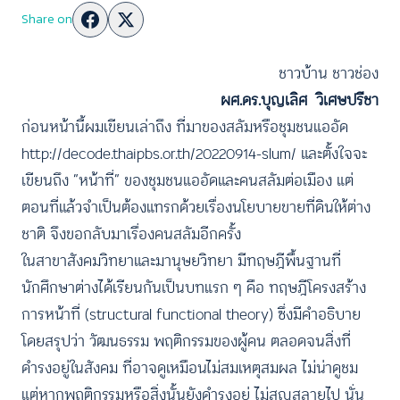
Share on
ชาวบ้าน ชาวช่อง
ผศ.ดร.บุญเลิศ วิเศษปรีชา
ก่อนหน้านี้ผมเขียนเล่าถึง ที่มาของสลัมหรือชุมชนแออัด
http://decode.thaipbs.or.th/20220914-slum/
และตั้งใจจะ
เขียนถึง “หน้าที่” ของชุมชนแออัดและคนสลัมต่อเมือง แต่
ตอนที่แล้วจำเป็นต้องแทรกด้วยเรื่องนโยบายขายที่ดินให้ต่าง
ชาติ จึงขอกลับมาเรื่องคนสลัมอีกครั้ง
ในสาขาสังคมวิทยาและมานุษยวิทยา มีทฤษฎีพื้นฐานที่
นักศึกษาต่างได้เรียนกันเป็นบทแรก ๆ คือ ทฤษฎีโครงสร้าง
การหน้าที่ (structural functional theory) ซึ่งมีคำอธิบาย
โดยสรุปว่า วัฒนธรรม พฤติกรรมของผู้คน ตลอดจนสิ่งที่
ดำรงอยู่ในสังคม ที่อาจดูเหมือนไม่สมเหตุสมผล ไม่น่าดูชม
แต่หากพฤติกรรมหรือสิ่งนั้นยังดำรงอยู่ ไม่สูญสลายไป นั่น