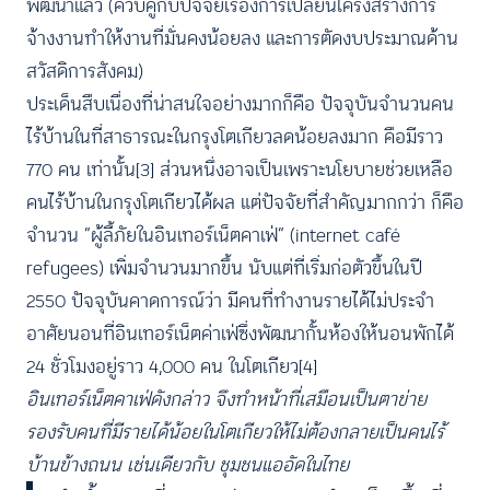
พัฒนาแล้ว (ควบคู่กับปัจจัยเรื่องการเปลี่ยนโครงสร้างการ
จ้างงานทำให้งานที่มั่นคงน้อยลง และการตัดงบประมาณด้าน
สวัสดิการสังคม)
ประเด็นสืบเนื่องที่น่าสนใจอย่างมากก็คือ ปัจจุบันจำนวนคน
ไร้บ้านในที่สาธารณะในกรุงโตเกียวลดน้อยลงมาก คือมีราว
770 คน เท่านั้น
[3]
ส่วนหนึ่งอาจเป็นเพราะนโยบายช่วยเหลือ
คนไร้บ้านในกรุงโตเกียวได้ผล แต่ปัจจัยที่สำคัญมากกว่า ก็คือ
จำนวน “ผู้ลี้ภัยในอินเทอร์เน็ตคาเฟ่” (internet café
refugees) เพิ่มจำนวนมากขึ้น นับแต่ที่เริ่มก่อตัวขึ้นในปี
2550 ปัจจุบันคาดการณ์ว่า มีคนที่ทำงานรายได้ไม่ประจำ
อาศัยนอนที่อินเทอร์เน็ตค่าเฟ่ซึ่งพัฒนากั้นห้องให้นอนพักได้
24 ชั่วโมงอยู่ราว 4,000 คน ในโตเกียว
[4]
อินเทอร์เน็ตคาเฟ่ดังกล่าว จึงทำหน้าที่เสมือนเป็นตาข่าย
รองรับคนที่มีรายได้น้อยในโตเกียวให้ไม่ต้องกลายเป็นคนไร้
บ้านข้างถนน เช่นเดียวกับ ชุมชนแออัดในไทย