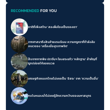
RECOMMENDED
FOR YOU
ชาติที่เพิ่งสร้าง ‘สองฝั่งโขงเป็นของเรา’
จากศาสนาถึงสินค้าแบรนด์เนม ความหรูหราที่กำลังล้ม
เหลวของ ‘เครื่องมือสุขภาพจิต’
สืบจากกากพิษ ปราจีนฯ โยงสระแก้ว ‘หลักฐาน’ สำคัญที่
ถูกปล่อยให้ลอยนวล
เศรษฐกิจชนบทไทยไม่เคยเป็น ‘อิสระ’ จาก ‘ความเป็นอื่น’
กบในหนองน้ำไม่เคยรู้จักความกว้างของมหาสมุทร