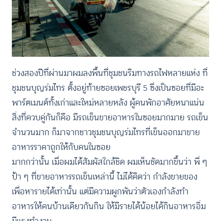
ช่วงสองปีที่ผ่านมาผมลงพื้นที่ชุมชนริมทางรถไฟหลายแห่ง ที่
ชุมชนบุญร่มไทร ตั้งอยู่ท้ายซอยเพชรบุรี 5 ซึ่งเป็นซอยที่มีอะ
พาร์ตเมนต์ทั้งเก่าและใหม่หลายหลัง ผู้คนพักอาศัยหนาแน่น
สิ่งที่ควบคู่กันก็คือ มีรถเข็นขายอาหารในซอยมากมาย รถเข็น
จำนวนมาก ก็มาจากชาวชุมชนบุญร่มไทรที่เข็นออกมาขาย
อาหารราคาถูกให้กับคนในซอย
มากกว่านั้น เมื่อผมได้สัมผัสใกล้ชิด ผมเห็นชัดมากขึ้นว่า พี่ ๆ
ป้า ๆ ที่ขายอาหารรถเข็นเหล่านี้ ไม่ได้คิดว่า กำลังขายของ
เพื่อหารายได้เท่านั้น แต่มีความผูกพันว่าตัวเองกำลังทำ
อาหารให้คนบ้านเดียวกันกิน ให้มีรายได้น้อยได้กินอาหารอิ่ม
มีแรงทำงาน