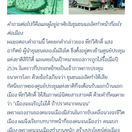
คำถามต่อไปก็คือและผู้อยู่อาศัยในชุมชนแออัดทำหน้าที่อะไร
ต่อเมือง
ผมขอตอบคำถามนี้ โดยยกคำกล่าวของ พี่ทวีศักดิ์ แสง
อาทิตย์ ผู้นำชุมชนคลองไผ่สิงโต ซึ่งตั้งอยู่ตรงข้ามศูนย์ประชุม
แห่งชาติสิริกิติ์ และเคยเป็นเป้าหมายของการถูกไล่รื้อเมื่อปี
2534 ในคราวที่ประเทศไทยเป็นเจ้าภาพการประชุม
ธนาคารโลก ด้วยข้อรังเกียจว่า ชุมชนแออัดทำให้เสีย
ทัศนียภาพของศูนย์ประชุมแห่งชาติที่จะต้อนรับแขกบ้านแขก
เมือง พี่ทวีศักดิ์ ให้สัมภาษณ์นิตยสารสารคดี ด้วยคำที่คมคาย
ว่า “เมืองจะเจริญไม่ได้ ถ้าปราศจากคนจน”
เพราะแรงงานของคนจนเมืองมีส่วนในการขับเคลื่อนวงจรชีวิต
เมือง ผมจึงเรียกบทบาทหน้าที่ของคนจนเมืองว่า
คนแบก
เมือง
เพราะคนจนเมืองทำงานหนัก สร้างประโยชน์ต่อเมือง