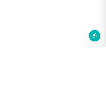
ซ่อนรูปภาพ
ลดการเคลื่อนไหว
สำนักเครือข่ายสื่อสาธารณะ
องค์การกระจายเสียงและแพร่ภาพสาธารณะแห่งประเทศไทย (THAI
PBS)
PRIVACY POLICY
/
TERM OF USE
รู้จัก DE/CODE
DE/CODE คือใคร
ติดต่อเรา
FOLLOW DE/CODE