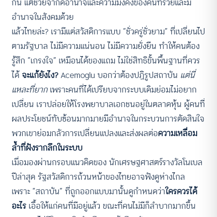
กัน แต่ช่วยจำกัดอำนาจและความมั่งคั่งของคนที่รวยและมี
อำนาจในสังคมด้วย
แล้วไทยล่ะ? เรามีแต่สวัสดิการแบบ “ชั่วครู่ชั่วยาม” ที่เปลี่ยนไป
ตามรัฐบาล ไม่มีความแน่นอน ไม่มีความยั่งยืน ทำให้คนต้อง
รู้สึก “เกรงใจ” เหมือนได้ของแถม ไม่ใช่สิทธิขั้นพื้นฐานที่ควร
ได้
จะแก้ยังไง?
Acemoglu บอกว่าต้องปฏิรูปสถาบัน
แต่นี่
แหละที่ยาก
เพราะคนที่ได้เปรียบจากระบบเดิมย่อมไม่อยาก
เปลี่ยน เราปล่อยให้โรงพยาบาลเอกชนอยู่ในตลาดหุ้น ผู้คนที่
ผลประโยชน์ทับซ้อนมากมายมีอำนาจในกระบวนการตัดสินใจ
พวกเขาย่อมกลัวการเปลี่ยนแปลงและส่งผลต่อ
ความเหลื่อม
ล้ำที่ฝังรากลึกในระบบ
เมื่อมองผ่านกรอบแนวคิดของ นักเศรษฐศาสตร์รางวัลโนเบล
ปีล่าสุด รัฐสวัสดิการถ้วนหน้าของไทยอาจฟังดูห่างไกล
เพราะ “สถาบัน” ที่ถูกออกแบบมานั้นดูกำหนดว่า
ใครควรได้
อะไร
เอื้อให้แก่คนที่มีอยู่แล้ว ขณะที่คนไม่มีก็ลำบากมากขึ้น