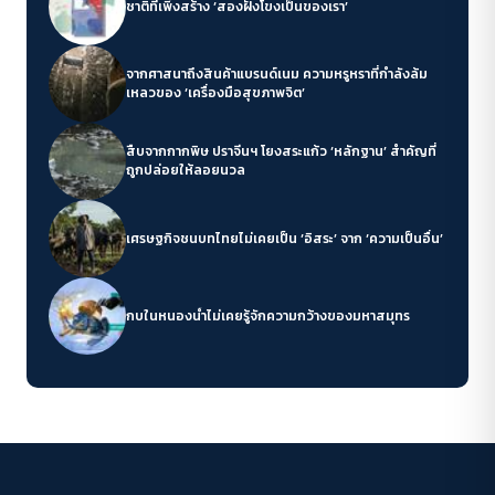
ชาติที่เพิ่งสร้าง ‘สองฝั่งโขงเป็นของเรา’
จากศาสนาถึงสินค้าแบรนด์เนม ความหรูหราที่กำลังล้ม
เหลวของ ‘เครื่องมือสุขภาพจิต’
สืบจากกากพิษ ปราจีนฯ โยงสระแก้ว ‘หลักฐาน’ สำคัญที่
ถูกปล่อยให้ลอยนวล
เศรษฐกิจชนบทไทยไม่เคยเป็น ‘อิสระ’ จาก ‘ความเป็นอื่น’
กบในหนองน้ำไม่เคยรู้จักความกว้างของมหาสมุทร