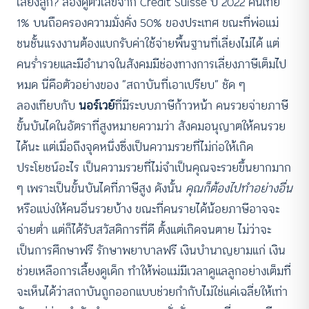
เลี้ยงลูก? ลองดูตัวเลขจาก Credit Suisse ปี 2022 คนไทย
1% บนถือครองความมั่งคั่ง 50% ของประเทศ ขณะที่พ่อแม่
ชนชั้นแรงงานต้องแบกรับค่าใช้จ่ายพื้นฐานที่เลี่ยงไม่ได้ แต่
คนร่ำรวยและมีอำนาจในสังคมมีช่องทางการเลี่ยงภาษีเต็มไป
หมด นี่คือตัวอย่างของ “สถาบันที่เอาเปรียบ” ชัด ๆ
ลองเทียบกับ
นอร์เวย์
ที่มีระบบภาษีก้าวหน้า คนรวยจ่ายภาษี
ขั้นบันไดในอัตราที่สูงหมายความว่า สังคมอนุญาตให้คนรวย
ได้นะ แต่เมื่อถึงจุดหนึ่งซึ่งเป็นความรวยที่ไม่ก่อให้เกิด
ประโยชน์อะไร เป็นความรวยที่ไม่จำเป็นคุณจะรวยขึ้นยากมาก
ๆ เพราะเป็นขั้นบันไดที่ภาษีสูง ดังนั้น
คุณก็ต้องไปทำอย่างอื่น
หรือแบ่งให้คนอื่นรวยบ้าง ขณะที่คนรายได้น้อยภาษีอาจจะ
จ่ายต่ำ แต่ก็ได้รับสวัสดิการที่ดี ตั้งแต่เกิดจนตาย ไม่ว่าจะ
เป็นการศึกษาฟรี รักษาพยาบาลฟรี เงินบำนาญยามแก่ เงิน
ช่วยเหลือการเลี้ยงดูเด็ก ทำให้พ่อแม่มีเวลาดูแลลูกอย่างเต็มที่
จะเห็นได้ว่าสถาบันถูกออกแบบช่วยกำกับไม่ใช่แค่เฉลี่ยให้เท่า