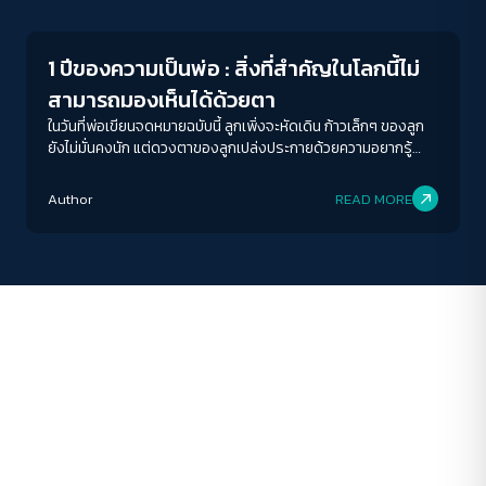
ขนาดตัวอักษร
A-
A
A+
A++
1 ปีของความเป็นพ่อ : สิ่งที่สำคัญในโลกนี้ไม่
ระยะห่างข้อความ
สามารถมองเห็นได้ด้วยตา
ปกติ
มาก
มากที่สุด
ในวันที่พ่อเขียนจดหมายฉบับนี้ ลูกเพิ่งจะหัดเดิน ก้าวเล็กๆ ของลูก
ยังไม่มั่นคงนัก แต่ดวงตาของลูกเปล่งประกายด้วยความอยากรู้
อยากเห็นในทุกสิ่ง ทุกครั้งที่ลูกทำตัววุ่นวาย หยิบจับสิ่งของไปทั่ว
ปรับสีสำหรับตาบอดสี
หรือร้องไห้งอแงเพราะอยากให้พ่อกับแม่อุ้ม นั่นคือภาษาที่ลูกบอกว่า
Author
READ MORE
ปิด
Protan
Deutan
Tritan
ลูกต้องการเรา ต้องการความรัก การโอบอุ้ม และการดูแล เวลาที่ลูก
ทำร้องไห้งอแง เวลาที่ลูกดื้อ พ่อไม่เคยรำคาญเลย เพราะพ่อรู้ว่านั่น
คือภาษาของหัวใจที่กำลังเรียนรู้โลก กำลังค้นหาตัวเอง กำลัง
คอนทราสต์สูง
ต้องการความเข้าใจ
โหมดขาวดำ
ฟอนต์อ่านง่าย
เน้นลิงก์
เน้นกรอบ Focus