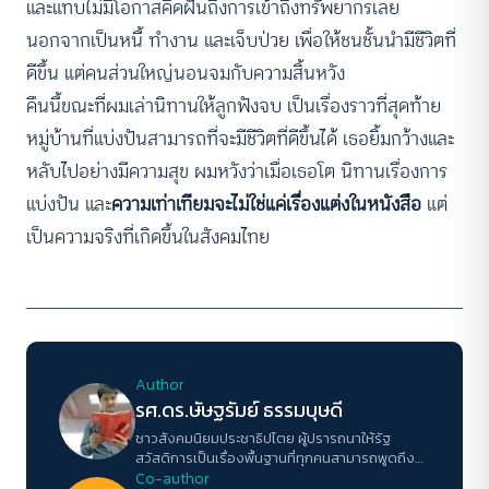
และแทบไม่มีโอกาสคิดฝันถึงการเข้าถึงทรัพยากรเลย
นอกจากเป็นหนี้ ทำงาน และเจ็บป่วย เพื่อให้ชนชั้นนำมีชีวิตที่
ดีขึ้น แต่คนส่วนใหญ่นอนจมกับความสิ้นหวัง
คืนนี้ขณะที่ผมเล่านิทานให้ลูกฟังจบ เป็นเรื่องราวที่สุดท้าย
หมู่บ้านที่แบ่งปันสามารถที่จะมีชีวิตที่ดีขึ้นได้ เธอยิ้มกว้างและ
หลับไปอย่างมีความสุข ผมหวังว่าเมื่อเธอโต นิทานเรื่องการ
แบ่งปัน และ
ความเท่าเทียมจะไม่ใช่แค่เรื่องแต่งในหนังสือ
แต่
เป็นความจริงที่เกิดขึ้นในสังคมไทย
Author
รศ.ดร.ษัษฐรัมย์ ธรรมบุษดี
ชาวสังคมนิยมประชาธิปไตย ผู้ปรารถนาให้รัฐ
สวัสดิการเป็นเรื่องพื้นฐานที่ทุกคนสามารถพูดถึง
อธิบายและเรียกร้องได้
Co-author