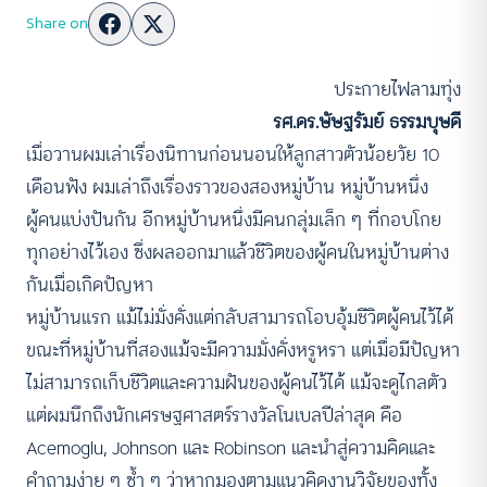
Share on
ประกายไฟลามทุ่ง
รศ.ดร.ษัษฐรัมย์ ธรรมบุษดี
เมื่อวานผมเล่าเรื่องนิทานก่อนนอนให้ลูกสาวตัวน้อยวัย 10
เดือนฟัง ผมเล่าถึงเรื่องราวของสองหมู่บ้าน หมู่บ้านหนึ่ง
ผู้คนแบ่งปันกัน อีกหมู่บ้านหนึ่งมีคนกลุ่มเล็ก ๆ ที่กอบโกย
ทุกอย่างไว้เอง ซึ่งผลออกมาแล้วชีวิตของผู้คนในหมู่บ้านต่าง
กันเมื่อเกิดปัญหา
หมู่บ้านแรก แม้ไม่มั่งคั่งแต่กลับสามารถโอบอุ้มชีวิตผู้คนไว้ได้
ขณะที่หมู่บ้านที่สองแม้จะมีความมั่งคั่งหรูหรา แต่เมื่อมีปัญหา
ไม่สามารถเก็บชีวิตและความฝันของผู้คนไว้ได้ แม้จะดูไกลตัว
แต่ผมนึกถึงนักเศรษฐศาสตร์รางวัลโนเบลปีล่าสุด คือ
Acemoglu, Johnson และ Robinson และนำสู่ความคิดและ
คำถามง่าย ๆ ซ้ำ ๆ ว่าหากมองตามแนวคิดงานวิจัยของทั้ง