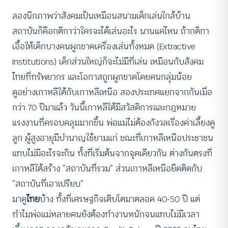
ลองนึกภาพว่าสังคมเป็นเหมือนสนามเด็กเล่นใกล้บ้าน
สถาบันก็คือกติกาว่าใครจะได้เล่นอะไร นานแค่ไหน ถ้ากติกา
เอื้อให้เด็กบางคนผูกขาดเครื่องเล่นทั้งหมด (Extractive
Institutions) เด็กส่วนใหญ่ก็จะไม่มีที่เล่น เหมือนกับสังคม
ไทยที่ทรัพยากร และโอกาสถูกผูกขาดโดยคนกลุ่มน้อย
ดูอย่างเกาหลีใต้กับเกาหลีเหนือ สองประเทศแยกจากกันเมื่อ
กว่า 70 ปีมาแล้ว วันนี้เกาหลีใต้มีสวัสดิการและกฎหมาย
แรงงานที่ครอบคลุมมากขึ้น พ่อแม่ไม่ต้องกังวลเรื่องค่าเลี้ยงดู
ลูก ผู้สูงอายุมีบำนาญใช้ยามแก่ ขณะที่เกาหลีเหนือประชาชน
แทบไม่มีอะไรจะกิน ทั้งที่เริ่มต้นจากจุดเดียวกัน ต่างกันตรงที่
เกาหลีใต้สร้าง “สถาบันที่รวม” ส่วนเกาหลีเหนือยึดติดกับ
“สถาบันที่เอาเปรียบ”
มาดู
ไทย
บ้าง ทั้งที่เศรษฐกิจเติบโตมาตลอด 40-50 ปี แต่
ทำไมพ่อแม่หลายคนยังต้องทำงานหนักจนแทบไม่มีเวลา