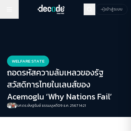
เข้าสู่ระบบ
WELFARE STATE
ถอดรหัสความล้มเหลวของรัฐ
สวัสดิการไทยในเลนส์ของ
Acemoglu ‘Why Nations Fail’
รศ.ดร.ษัษฐรัมย์ ธรรมบุษดี
09 ธ.ค. 2567 14:21