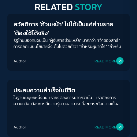
RELATED
STORY
Welfare state
สวัสดิการ ‘ถ้วนหน้า’ ไม่ได้เป็นแค่คำขยาย
‘ต้องใช้ได้จริง’
รัฐไทยมองคนจนเป็น “ผู้รับการช่วยเหลือ” มากกว่า “เจ้าของสิทธิ์”
การออกแบบนโยบายจึงเต็มไปด้วยคำว่า “สำหรับผู้ยากไร้” “สำหรับ
ผู้พิการ” “สำหรับกลุ่มเปราะบาง” แต่ไม่เคยใช้คำว่า “สำหรับทุกคน”
Author
READ MORE
Welfare state
ประสบความสำเร็จในชีวิต
ในฐานะมนุษย์หนึ่งคน เรายังต้องการมากกว่านั้น …เราต้องการ
ความหวัง ต้องการมีความรู้ความสามารถที่จะยกระดับความเป็นอยู่
ของตัวเองได้ ซึ่งก็แปลว่าเราต้องได้รับการศึกษาอย่างน้อยก็ขั้นพื้น
ฐาน …ฟรี และทั่วถึงเท่าเทียม ต้องการมีงานรองรับตามความถนัด
ACCESS
IBILITY
และศักยภาพ รวมทั้งได้รับค่าตอบแทนเหมาะสมกับขีดขั้นความ
Author
READ MORE
สามารถ เหล่านี้คือสิ่งที่เรียกว่า’รัฐสวัสดิการ’ ซึ่งประชากรทุกคน
ควรได้รับในฐานะผู้จ่ายภาษี
Human & Society