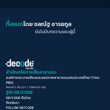
ระยะห่างข้อความ
ปกติ
มาก
มากที่สุด
ปรับสีสำหรับตาบอดสี
ทั้งหมด
โดย
ชลณัฐ อารยกูล
ปิด
Protan
Deutan
Tritan
ยังไม่มีบทความของผู้นี้
คอนทราสต์สูง
โหมดขาวดำ
ฟอนต์อ่านง่าย
สำนักเครือข่ายสื่อสาธารณะ
องค์การกระจายเสียงและแพร่ภาพสาธารณะแห่งประเทศไทย (THAI
เน้นลิงก์
PBS)
PRIVACY POLICY
/
TERM OF USE
รู้จัก DE/CODE
เน้นกรอบ Focus
DE/CODE คือใคร
ติดต่อเรา
ซ่อนรูปภาพ
FOLLOW DE/CODE