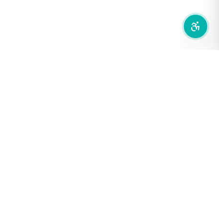
สำนักเครือข่ายสื่อสาธารณะ
องค์การกระจายเสียงและแพร่ภาพสาธารณะแห่งประเทศไทย (THAI
PBS)
PRIVACY POLICY
/
TERM OF USE
รู้จัก DE/CODE
DE/CODE คือใคร
ติดต่อเรา
FOLLOW DE/CODE