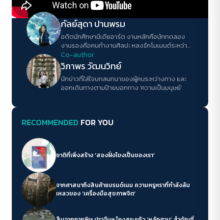
Author
กัลย์สุดา ปานพรม
อดีตนักศึกษามีเดียอาร์ต งานหลักคือนักทดลอง
งานรองคือคนทำงานศิลปะ หลงรักโมเมนต์ระหว่าง
ทาง ยามว่างชอบสบตากับท้องฟ้า มีดอกไม้เป็นสิ่ง
Co-author
ล่อเลี้ยงหัวใจ
วิภาพร วัฒนวิทย์
นักข่าวที่ใส่ใจบทสนทนาของผู้คนระหว่างทาง และ
ออกเดินทางตามป้ายบอกทาง 'ความเป็นมนุษย์'
RECOMMENDED
FOR YOU
ชาติที่เพิ่งสร้าง ‘สองฝั่งโขงเป็นของเรา’
จากศาสนาถึงสินค้าแบรนด์เนม ความหรูหราที่กำลังล้ม
เหลวของ ‘เครื่องมือสุขภาพจิต’
สืบจากกากพิษ ปราจีนฯ โยงสระแก้ว ‘หลักฐาน’ สำคัญที่