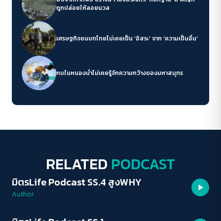
ถูกปล่อยให้ลอยนวล
เศรษฐกิจชนบทไทยไม่เคยเป็น ‘อิสระ’ จาก ‘ความเป็นอื่น’
กบในหนองน้ำไม่เคยรู้จักความกว้างของมหาสมุทร
ACCESS
IBILITY
RELATED
PODCAST
ขนาดตัวอักษร
มิตรLife Podcast SS.4 สูงWHY
PODCAST
A-
A
A+
A++
Author
ระยะห่างข้อความ