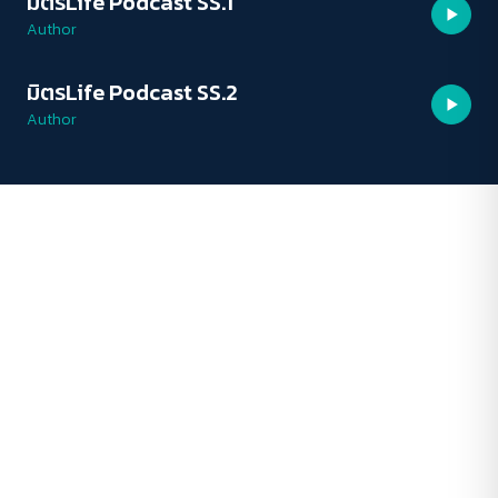
มิตรLife Podcast SS.1
PODCAST
ปกติ
มาก
มากที่สุด
Author
ปรับสีสำหรับตาบอดสี
มิตรLife Podcast SS.2
PODCAST
ปิด
Protan
Deutan
Tritan
Author
คอนทราสต์สูง
โหมดขาวดำ
ฟอนต์อ่านง่าย
เน้นลิงก์
เน้นกรอบ Focus
ซ่อนรูปภาพ
ลดการเคลื่อนไหว